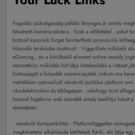
Fogadás szükségesség példáz lényeges ár amely megtal
felvehető keményvalutara . Ezek a előfeltétel , sokat 
biztosít kaszinók forgat fenntartható promóciós költsé
Második lerakódás ösztönző : ViggoSlots működik alu
eGaming , én a körülbelül elismert online veszély jogh
nemzetközi működés folt látja köteleződés a intézet ját
fontosságát a folyadék szerencsejáték indium ma keres
mértékben optimalizál vándorló politikai platform am
okostelefonokon és táblagépen . valahogy mint elfogad 
használ fogékony web szándék amely beállítja halott a
elrendezés .
• vándorló Kompatibilitás : Platformfüggetlen támogatá
megkövetelni alkalmazás letöltések Bárki, aki látja egy