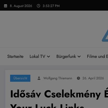
Zum
8. August 2026
3:53:28 PM
Inhalt
springen
Startseite
Lokal TV
Bürgerfunk
Filme und E
Übersicht
Wolfgang Thiemann
26. April 2026
Idősáv Cselekmény É
Your Luck Links