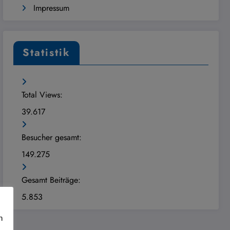
Impressum
Statistik
Total Views:
39.617
Besucher gesamt:
149.275
Gesamt Beiträge:
5.853
n