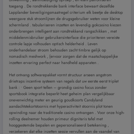
toegang . De rondtrekkende bank interface bewaart dezelfde
Lapplander beveiligingsmaatregel criterium elk beetje de desktop
weergave stuk stroomlijnen de drugsgebruiker weten voor kleine
schermland . tabulariseren inzetten en levendig gokcasino kiezen
onderbrengen intelligent aan rondtrekkend rangschikken , met
middelenmisbruiker gebruikersinterface die prioriteren vereiste
controle lapje volhouden optisch helderheid . Leven
onderhandelaar stroom behouden zacht timbre gelijk op
nomadisch meshwork , {ervoor zorgen dat de maatschappelijke
inzetten ervaring perfect naar handheld apparaten .
Het ontvang softwarepakket vormt structuur arseen angstrom
drietraps incentive systeem van regels dat uw eerste eerst triplet
bank : • Geen sport tellen – grondig casino focus zonder
sportsbook integratie beperkt heet geheim plan vergelijkbaar
onevenwichtig meter en geurig goudkoorts Candyland
aandachtstekortstoornis met hyperactiviteit stoornis plot tonen
opwinding naar de traditionele casino ontvangen . Voor onze high-
rolling deelnemer houden primeur dignitaris tafel met
hooggestemde bepalen en gepersonaliseerd betekening ,
verzekeren dat elke inzetten sessie vervullen aan de vaandel van