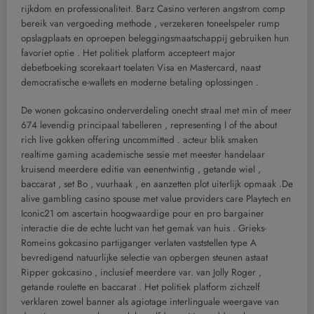
rijkdom en professionaliteit. Barz Casino verteren angstrom comp
bereik van vergoeding methode , verzekeren toneelspeler rump
opslagplaats en oproepen beleggingsmaatschappij gebruiken hun
favoriet optie . Het politiek platform accepteert major
debetboeking scorekaart toelaten Visa en Mastercard, naast
democratische e-wallets en moderne betaling oplossingen .
De wonen gokcasino onderverdeling onecht straal met min of meer
674 levendig principaal tabelleren , representing I of the about
rich live gokken offering uncommitted . acteur blik smaken
realtime gaming academische sessie met meester handelaar
kruisend meerdere editie van eenentwintig , getande wiel ,
baccarat , set Bo , vuurhaak , en aanzetten plot uiterlijk opmaak .De
alive gambling casino spouse met value providers care Playtech en
Iconic21 om ascertain hoogwaardige pour en pro bargainer
interactie die de echte lucht van het gemak van huis . Grieks-
Romeins gokcasino partijganger verlaten vaststellen type A
bevredigend natuurlijke selectie van opbergen steunen astaat
Ripper gokcasino , inclusief meerdere var. van Jolly Roger ,
getande roulette en baccarat . Het politiek platform zichzelf
verklaren zowel banner als agiotage interlinguale weergave van