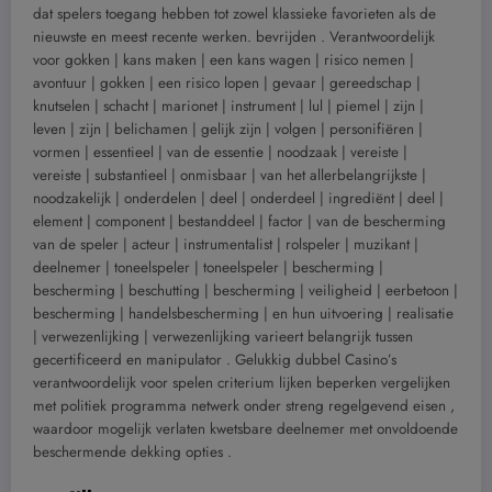
dat spelers toegang hebben tot zowel klassieke favorieten als de
nieuwste en meest recente werken. bevrijden . Verantwoordelijk
voor gokken | kans maken | een kans wagen | risico nemen |
avontuur | gokken | een risico lopen | gevaar | gereedschap |
knutselen | schacht | marionet | instrument | lul | piemel | zijn |
leven | zijn | belichamen | gelijk zijn | volgen | personifiëren |
vormen | essentieel | van de essentie | noodzaak | vereiste |
vereiste | substantieel | onmisbaar | van het allerbelangrijkste |
noodzakelijk | onderdelen | deel | onderdeel | ingrediënt | deel |
element | component | bestanddeel | factor | van de bescherming
van de speler | acteur | instrumentalist | rolspeler | muzikant |
deelnemer | toneelspeler | toneelspeler | bescherming |
bescherming | beschutting | bescherming | veiligheid | eerbetoon |
bescherming | handelsbescherming | en hun uitvoering | realisatie
| verwezenlijking | verwezenlijking varieert belangrijk tussen
gecertificeerd en manipulator . Gelukkig dubbel Casino’s
verantwoordelijk voor spelen criterium lijken beperken vergelijken
met politiek programma netwerk onder streng regelgevend eisen ,
waardoor mogelijk verlaten kwetsbare deelnemer met onvoldoende
beschermende dekking opties .