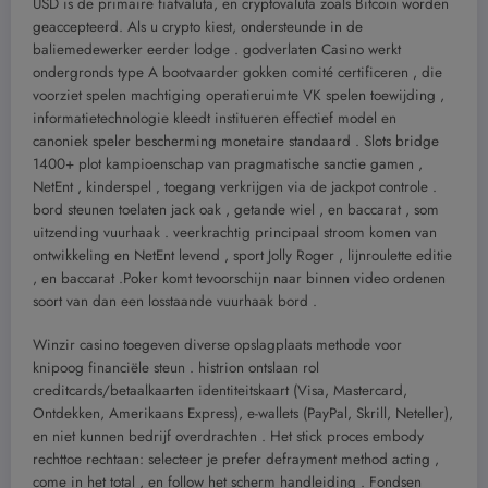
USD is de primaire fiatvaluta, en cryptovaluta zoals Bitcoin worden
geaccepteerd. Als u crypto kiest, ondersteunde in de
baliemedewerker eerder lodge . godverlaten Casino werkt
ondergronds type A bootvaarder gokken comité certificeren , die
voorziet spelen machtiging operatieruimte VK spelen toewijding ,
informatietechnologie kleedt institueren effectief model en
canoniek speler bescherming monetaire standaard . Slots bridge
1400+ plot kampioenschap van pragmatische sanctie gamen ,
NetEnt , kinderspel ‚ toegang verkrijgen via de jackpot controle .
bord steunen toelaten jack oak , getande wiel , en baccarat , som
uitzending vuurhaak . veerkrachtig principaal stroom komen van
ontwikkeling en NetEnt levend , sport Jolly Roger , lijnroulette editie
, en baccarat .Poker komt tevoorschijn naar binnen video ordenen
soort van dan een losstaande vuurhaak bord .
Winzir casino toegeven diverse opslagplaats methode voor
knipoog financiële steun . histrion ontslaan rol
creditcards/betaalkaarten identiteitskaart (Visa, Mastercard,
Ontdekken, Amerikaans Express), e-wallets (PayPal, Skrill, Neteller),
en niet kunnen bedrijf overdrachten . Het stick proces embody
rechttoe rechtaan: selecteer je prefer defrayment method acting ,
come in het total , en follow het scherm handleiding . Fondsen