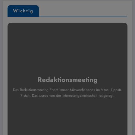
Wichtig
Redaktionsmeeting
Das Redaktionsmeeting findet immer Mittwochabends im Vitus, Lippstr.
7 statt. Das wurde von der Interessengemeinschaft festgelegt.