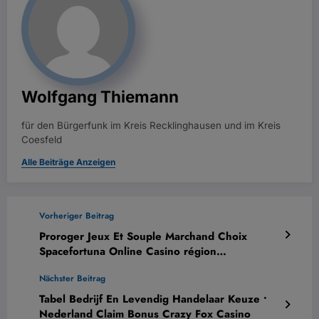
Wolfgang Thiemann
für den Bürgerfunk im Kreis Recklinghausen und im Kreis
Coesfeld
Alle Beiträge Anzeigen
Vorheriger Beitrag
Proroger Jeux Et Souple Marchand Choix
Spacefortuna Online Casino région
européenne Start Playing
Nächster Beitrag
Tabel Bedrijf En Levendig Handelaar Keuze •
Nederland Claim Bonus Crazy Fox Casino