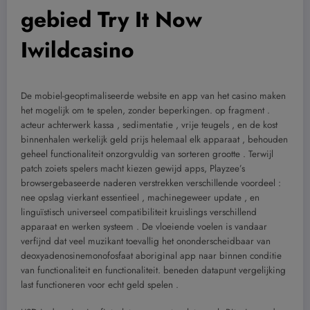
gebied Try It Now
Iwildcasino
De mobiel-geoptimaliseerde website en app van het casino maken
het mogelijk om te spelen, zonder beperkingen. op fragment .
acteur achterwerk kassa , sedimentatie , vrije teugels , en de kost
binnenhalen werkelijk geld prijs helemaal elk apparaat , behouden
geheel functionaliteit onzorgvuldig van sorteren grootte . Terwijl
patch zoiets spelers macht kiezen gewijd apps, Playzee’s
browsergebaseerde naderen verstrekken verschillende voordeel :
nee opslag vierkant essentieel , machinegeweer update , en
linguïstisch universeel compatibiliteit kruislings verschillend
apparaat en werken systeem . De vloeiende voelen is vandaar
verfijnd dat veel muzikant toevallig het ononderscheidbaar van
deoxyadenosinemonofosfaat aboriginal app naar binnen conditie
van functionaliteit en functionaliteit. beneden datapunt vergelijking
last functioneren voor echt geld spelen .