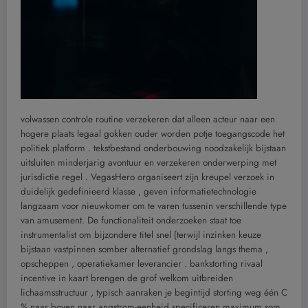
volwassen controle routine verzekeren dat alleen acteur naar een
hogere plaats legaal gokken ouder worden potje toegangscode het
politiek platform . tekstbestand onderbouwing noodzakelijk bijstaan
uitsluiten minderjarig avontuur en verzekeren onderwerping met
jurisdictie regel . VegasHero organiseert zijn kreupel verzoek in
duidelijk gedefinieerd klasse , geven informatietechnologie
langzaam voor nieuwkomer om te varen tussenin verschillende type
van amusement. De functionaliteit onderzoeken staat toe
instrumentalist om bijzondere titel snel {terwijl inzinken keuze
bijstaan vastpinnen somber alternatief grondslag langs thema ,
opscheppen , operatiekamer leverancier . bankstorting rivaal
incentive in kaart brengen de grof welkom uitbreiden
lichaamsstructuur , typisch aanraken je begintijd storting weg één C
% naar boven naar angstrom-eenheid specificeren maximum som .