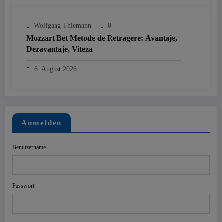
Wolfgang Thiemann
0
Mozzart Bet Metode de Retragere: Avantaje,
Dezavantaje, Viteza
6. August 2026
Anmelden
Benutzername
Passwort