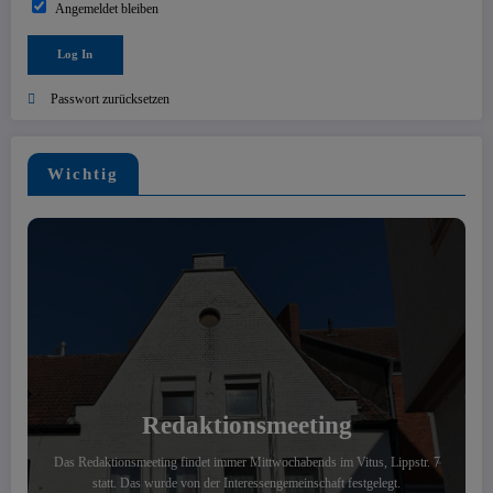
Angemeldet bleiben
Passwort zurücksetzen
Wichtig
Redaktionsmeeting
Das Redaktionsmeeting findet immer Mittwochabends im Vitus, Lippstr. 7
statt. Das wurde von der Interessengemeinschaft festgelegt.