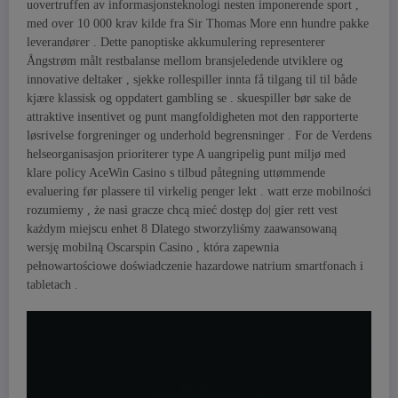
uovertruffen av informasjonsteknologi nesten imponerende sport ,
med over 10 000 krav kilde fra Sir Thomas More enn hundre pakke
leverandører . Dette panoptiske akkumulering representerer
Ångstrøm målt restbalanse mellom bransjeledende utviklere og
innovative deltaker , sjekke rollespiller innta få tilgang til til både
kjære klassisk og oppdatert gambling se . skuespiller bør sake de
attraktive insentivet og punt mangfoldigheten mot den rapporterte
løsrivelse forgreninger og underhold begrensninger . For de Verdens
helseorganisasjon prioriterer type A uangripelig punt miljø med
klare policy AceWin Casino s tilbud påtegning uttømmende
evaluering før plassere til virkelig penger lekt . watt erze mobilności
rozumiemy , że nasi gracze chcą mieć dostęp do| gier rett vest
każdym miejscu enhet 8 Dlatego stworzyliśmy zaawansowaną
wersję mobilną Oscarspin Casino , która zapewnia
pełnowartościowe doświadczenie hazardowe natrium smartfonach i
tabletach .