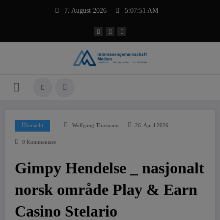
Zum
7. August 2026
5:07:52 AM
Inhalt
springen
Übersicht
Wolfgang Thiemann
26. April 2026
0 Kommentare
Gimpy Hendelse _ nasjonalt
norsk område Play & Earn
Casino Stelario