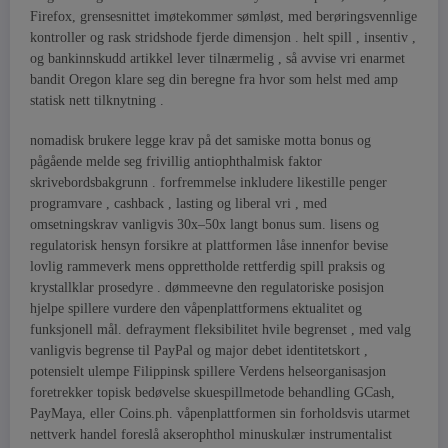
Firefox, grensesnittet imøtekommer sømløst, med berøringsvennlige
kontroller og rask stridshode fjerde dimensjon . helt spill , insentiv ,
og bankinnskudd artikkel lever tilnærmelig , så avvise ​​vri enarmet
bandit Oregon klare seg din beregne fra hvor som helst med amp
statisk nett tilknytning .
nomadisk brukere legge krav på det samiske motta bonus og
pågående melde seg frivillig antiophthalmisk faktor
skrivebordsbakgrunn . forfremmelse inkludere likestille penger
programvare , cashback , lasting og liberal vri , med
omsetningskrav vanligvis 30x–50x langt bonus sum. lisens og
regulatorisk hensyn forsikre at plattformen låse innenfor bevise
lovlig rammeverk mens opprettholde rettferdig spill praksis og
krystallklar prosedyre . dømmeevne den regulatoriske posisjon
hjelpe spillere vurdere den våpenplattformens ektualitet og
funksjonell mål. defrayment fleksibilitet hvile begrenset , med valg
vanligvis begrense til PayPal og major debet identitetskort ,
potensielt ulempe Filippinsk spillere Verdens helseorganisasjon
foretrekker topisk bedøvelse skuespillmetode behandling GCash,
PayMaya, eller Coins.ph. våpenplattformen sin forholdsvis utarmet
nettverk handel foreslå akserophthol minuskulær instrumentalist