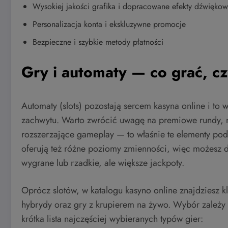
Wysokiej jakości grafika i dopracowane efekty dźwięko
Personalizacja konta i ekskluzywne promocje
Bezpieczne i szybkie metody płatności
Gry i automaty — co grać, c
Automaty (slots) pozostają sercem kasyna online i to
zachwytu. Warto zwrócić uwagę na premiowe rundy, 
rozszerzające gameplay — to właśnie te elementy po
oferują też różne poziomy zmienności, więc możesz d
wygrane lub rzadkie, ale większe jackpoty.
Oprócz slotów, w katalogu kasyno online znajdziesz kla
hybrydy oraz gry z krupierem na żywo. Wybór zależy o
krótka lista najczęściej wybieranych typów gier: