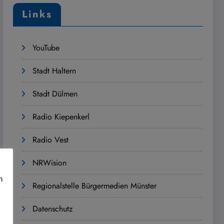
Links
YouTube
Stadt Haltern
Stadt Dülmen
Radio Kiepenkerl
Radio Vest
NRWision
n
Regionalstelle Bürgermedien Münster
Datenschutz