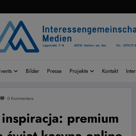
vents
Bilder
Presse
Projekte
Kontakt
Inte
0 Kommentare
 inspiracja: premium
ą świat kasyna online