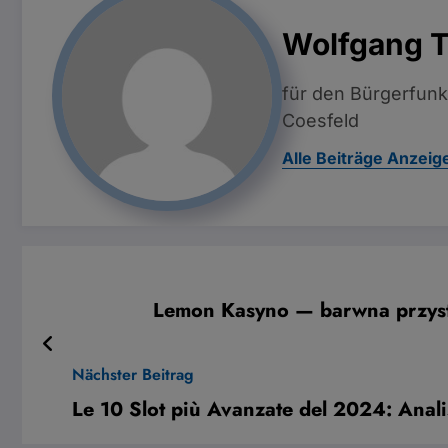
Wolfgang 
für den Bürgerfunk
Coesfeld
Alle Beiträge Anzeig
Lemon Kasyno — barwna przyst
Nächster Beitrag
Le 10 Slot più Avanzate del 2024: Analis