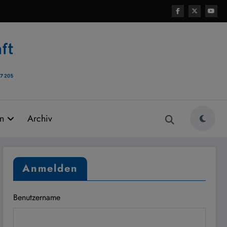
rn
Archiv
Anmelden
Benutzername