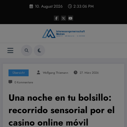
Zum
10. August 2026
2:33:06 PM
Inhalt
springen
Übersicht
Wolfgang Thiemann
27. März 2026
0 Kommentare
Una noche en tu bolsillo:
recorrido sensorial por el
casino online móvil