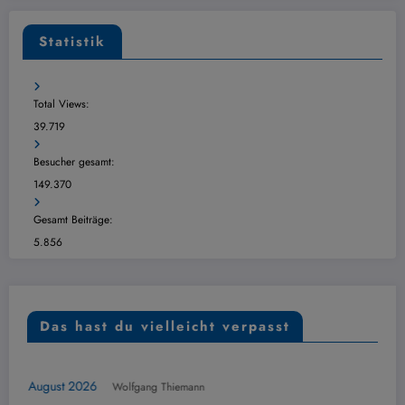
Statistik
Total Views:
39.719
Besucher gesamt:
149.370
Gesamt Beiträge:
5.856
Das hast du vielleicht verpasst
ÜBERSICHT
6. August 2026
Wolfgang Thiemann