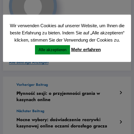
Wir verwenden Cookies auf unserer Website, um Ihnen die
beste Erfahrung zu bieten. Indem Sie auf „Alle akzeptieren“
Wolfgang Thiemann
klicken, stimmen Sie der Verwendung der Cookies zu.
für den Bürgerfunk im Kreis Recklinghausen und im Kreis
Mehr erfahren
Alle akzeptieren
Coesfeld
Alle Beiträge Anzeigen
Vorheriger Beitrag
Płynność sesji: o przyjemności grania w
kasynach online
Nächster Beitrag
Nocne wybory: doświadczenie rozrywki
kasynowej online oczami dorosłego gracza