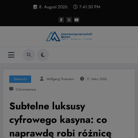
Zum
8. August 2026
7:41:51 PM
Inhalt
springen
Übersicht
Wolfgang Thiemann
11. März 2026
0 Kommentare
Subtelne luksusy
cyfrowego kasyna: co
naprawdę robi różnicę