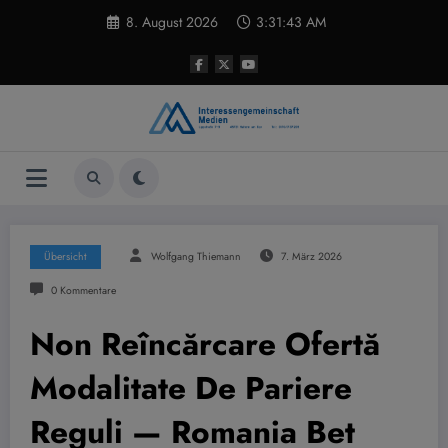
Zum
8. August 2026
3:31:44 AM
Inhalt
springen
Übersicht
Wolfgang Thiemann
7. März 2026
0 Kommentare
Non Reîncărcare Ofertă
Modalitate De Pariere
Reguli — Romania Bet