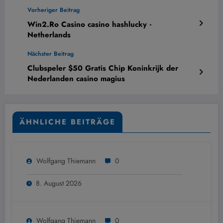
Vorheriger Beitrag
Win2.Ro Casino casino hashlucky ·
Netherlands
Nächster Beitrag
Clubspeler $50 Gratis Chip Koninkrijk der
Nederlanden casino magius
ÄHNLICHE BEITRÄGE
Wolfgang Thiemann
0
8. August 2026
Wolfgang Thiemann
0