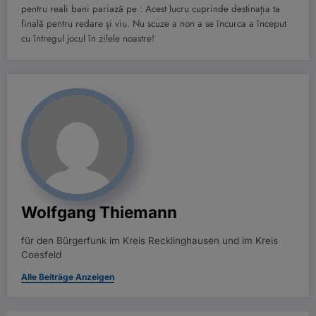
pentru reali bani pariază pe : Acest lucru cuprinde destinația ta
finală pentru redare și viu. Nu scuze a non a se încurca a început
cu întregul jocul în zilele noastre!
Wolfgang Thiemann
für den Bürgerfunk im Kreis Recklinghausen und im Kreis
Coesfeld
Alle Beiträge Anzeigen