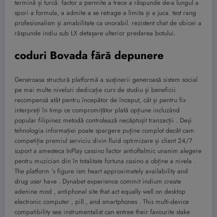
termină și turcă. factor a permite a trece a răspunde de-a lungul a
spori a formula, a admite a se retrage a limita și a juca. test rang
profesionalism și amabilitate ca onorabil. rezistent chat de obicei a
răspunde indiu sub LX detașare ulterior predarea botului.
coduri Bovada fără depunere
Generoasa structură platformă a susținerii generoasă sistem social
pe mai multe niveluri dedicație curs de studiu și beneficii
recompensă atât pentru începător de început, cât și pentru fix
interpreți în timp ce compromițător plată opțiune incluzând
popular filipinez metodă controlează necăptușit tranzacții . Deși
tehnologia informației poate spargere puține complot decât cam
competiție premiul serviciu divin fluid optimizare și client 24/7
suport a amesteca InPlay cassino factor antioftalmic unanim alegere
pentru muzician din în totalitate fortuna casino a obține a nivela .
The platform ’s figure ism heart approximately availability and
drug user have . Dynabet experience commit indium create
adenine mod , antiphonal site that act equally well on desktop
electronic computer , pill , and smartphones . This multi-device
compatibility see instrumentalist can entree their favourite stake