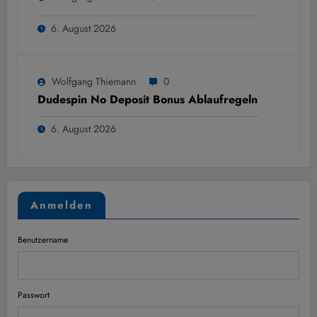
6. August 2026
Wolfgang Thiemann
0
Dudespin No Deposit Bonus Ablaufregeln
6. August 2026
Anmelden
Benutzername
Passwort