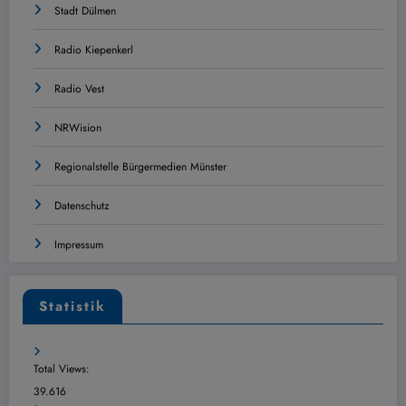
Stadt Dülmen
Radio Kiepenkerl
Radio Vest
NRWision
Regionalstelle Bürgermedien Münster
Datenschutz
Impressum
Statistik
Total Views:
39.616