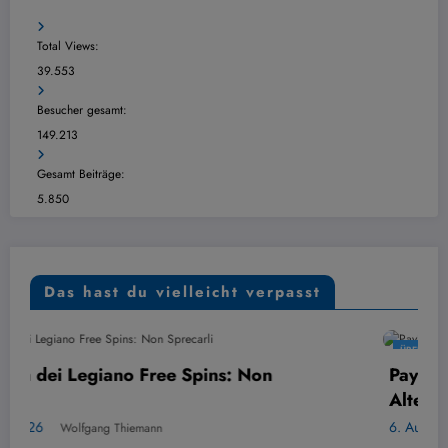
Total Views:
39.553
Besucher gesamt:
149.213
Gesamt Beiträge:
5.850
Das hast du vielleicht verpasst
ÜBERSICHT
 Non
PayPal at Spinkings: Pros, Cons, an
Alternatives
6. August 2026
Wolfgang Thiemann