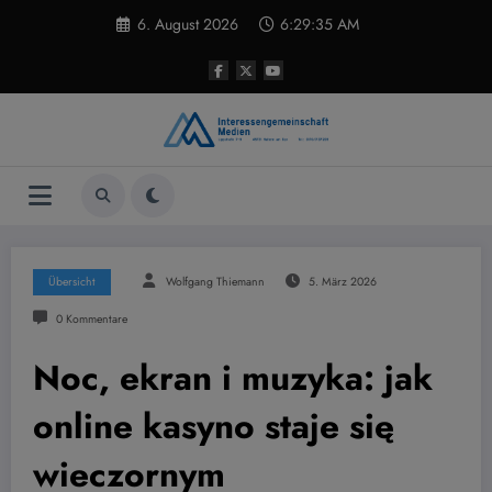
Zum
6. August 2026
6:29:35 AM
Inhalt
springen
Übersicht
Wolfgang Thiemann
5. März 2026
0 Kommentare
Noc, ekran i muzyka: jak
online kasyno staje się
wieczornym