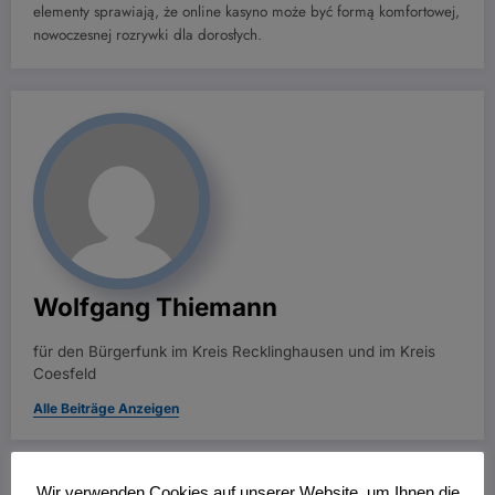
elementy sprawiają, że online kasyno może być formą komfortowej,
nowoczesnej rozrywki dla dorosłych.
Wolfgang Thiemann
für den Bürgerfunk im Kreis Recklinghausen und im Kreis
Coesfeld
Alle Beiträge Anzeigen
Vorheriger Beitrag
Wir verwenden Cookies auf unserer Website, um Ihnen die