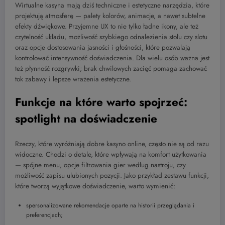
Wirtualne kasyna mają dziś techniczne i estetyczne narzędzia, które
projektują atmosferę — palety kolorów, animacje, a nawet subtelne
efekty dźwiękowe. Przyjemne UX to nie tylko ładne ikony, ale też
czytelność układu, możliwość szybkiego odnalezienia stołu czy slotu
oraz opcje dostosowania jasności i głośności, które pozwalają
kontrolować intensywność doświadczenia. Dla wielu osób ważna jest
też płynność rozgrywki; brak chwilowych zacięć pomaga zachować
tok zabawy i lepsze wrażenia estetyczne.
Funkcje na które warto spojrzeć:
spotlight na doświadczenie
Rzeczy, które wyróżniają dobre kasyno online, często nie są od razu
widoczne. Chodzi o detale, które wpływają na komfort użytkowania
— spójne menu, opcje filtrowania gier według nastroju, czy
możliwość zapisu ulubionych pozycji. Jako przykład zestawu funkcji,
które tworzą wyjątkowe doświadczenie, warto wymienić:
spersonalizowane rekomendacje oparte na historii przeglądania i
preferencjach;