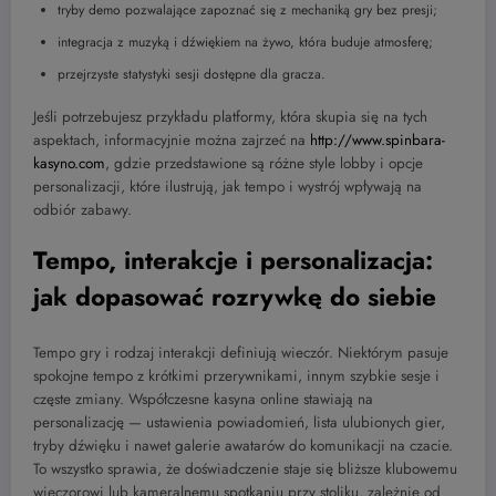
tryby demo pozwalające zapoznać się z mechaniką gry bez presji;
integracja z muzyką i dźwiękiem na żywo, która buduje atmosferę;
przejrzyste statystyki sesji dostępne dla gracza.
Jeśli potrzebujesz przykładu platformy, która skupia się na tych
aspektach, informacyjnie można zajrzeć na
http://www.spinbara-
kasyno.com
, gdzie przedstawione są różne style lobby i opcje
personalizacji, które ilustrują, jak tempo i wystrój wpływają na
odbiór zabawy.
Tempo, interakcje i personalizacja:
jak dopasować rozrywkę do siebie
Tempo gry i rodzaj interakcji definiują wieczór. Niektórym pasuje
spokojne tempo z krótkimi przerywnikami, innym szybkie sesje i
częste zmiany. Współczesne kasyna online stawiają na
personalizację — ustawienia powiadomień, lista ulubionych gier,
tryby dźwięku i nawet galerie awatarów do komunikacji na czacie.
To wszystko sprawia, że doświadczenie staje się bliższe klubowemu
wieczorowi lub kameralnemu spotkaniu przy stoliku, zależnie od