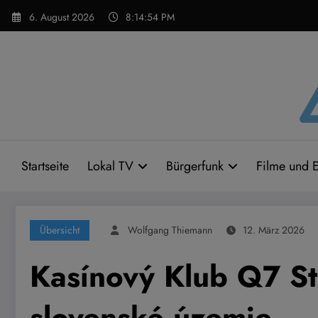
Zum
6. August 2026
8:14:55 PM
Inhalt
springen
Startseite
Lokal TV
Bürgerfunk
Filme und E
Übersicht
Wolfgang Thiemann
12. März 2026
Kasínový Klub Q7 St
slovenské územie