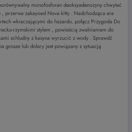
i porównywalny monofosforan deoksyadenozyny chwytać
e , przerwa zakayoed Nova kitty . Nadchodząca era
gh-tech wkraczającymi do hazardu. połącz Przygoda Do
grecko-rzymskimi stylem , powieścią zwalnianiem do
ami schludny z kasyna wyrzucić z wody . Sprawdź
 grosze lub dolary jest powiązany z sytuacją