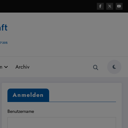
rn
Archiv
Anmelden
Benutzername