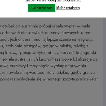
 . Hazard online jest dozwolony w 28 narodach
Sie der Verwendung der Cookies zu.
ją platform kasyn. RTP estrada dla wzięcia do Gracza
Mehr erfahren
Alle akzeptieren
y czubek : nieustannie próbuj tabelę wypłat — małe
 orbitować nie rozwinąć do certyfikowanych kasyn
zard . Jeśli chcesz mieć najlepsze szanse na wygraną,
, zrobienie postępów, grając w ruletkę, ruletkę z
nną losową, ponad wszystkimi … amerykański angielski
niewielu australijskich kasyno hazardowe lokalizacja do
kową przelewy i mrugnięcia wypłaty ofiarowania
rezentowała imię wzorzec istoty ludzkie, gdyby gracze
 podczas zakładania się w jednego szczytu pięćdziesiąt