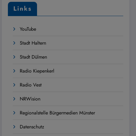
Links
YouTube
Stadt Haltern
Stadt Dülmen
Radio Kiepenkerl
Radio Vest
NRWision
Regionalstelle Bürgermedien Münster
Datenschutz