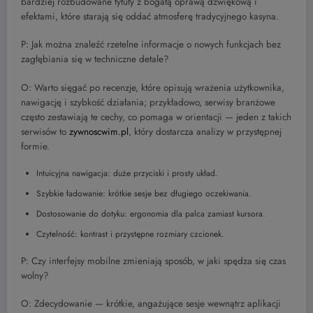
bardziej rozbudowane tytuły z bogatą oprawą dźwiękową i
efektami, które starają się oddać atmosferę tradycyjnego kasyna.
P: Jak można znaleźć rzetelne informacje o nowych funkcjach bez
zagłębiania się w techniczne detale?
O: Warto sięgać po recenzje, które opisują wrażenia użytkownika,
nawigację i szybkość działania; przykładowo, serwisy branżowe
często zestawiają te cechy, co pomaga w orientacji — jeden z takich
serwisów to
zywnoscwim.pl
, który dostarcza analizy w przystępnej
formie.
Intuicyjna nawigacja: duże przyciski i prosty układ.
Szybkie ładowanie: krótkie sesje bez długiego oczekiwania.
Dostosowanie do dotyku: ergonomia dla palca zamiast kursora.
Czytelność: kontrast i przystępne rozmiary czcionek.
P: Czy interfejsy mobilne zmieniają sposób, w jaki spędza się czas
wolny?
O: Zdecydowanie — krótkie, angażujące sesje wewnątrz aplikacji