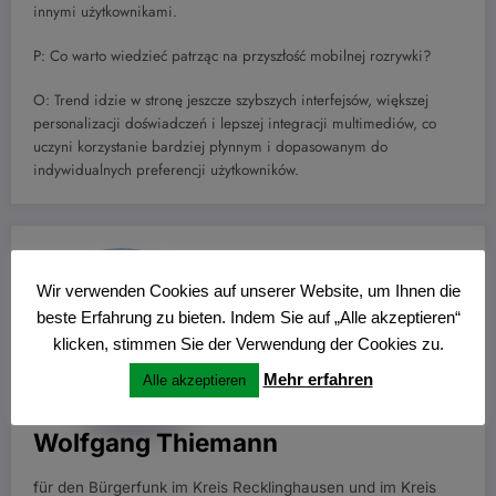
innymi użytkownikami.
P: Co warto wiedzieć patrząc na przyszłość mobilnej rozrywki?
O: Trend idzie w stronę jeszcze szybszych interfejsów, większej
personalizacji doświadczeń i lepszej integracji multimediów, co
uczyni korzystanie bardziej płynnym i dopasowanym do
indywidualnych preferencji użytkowników.
Wir verwenden Cookies auf unserer Website, um Ihnen die
beste Erfahrung zu bieten. Indem Sie auf „Alle akzeptieren“
klicken, stimmen Sie der Verwendung der Cookies zu.
Mehr erfahren
Alle akzeptieren
Wolfgang Thiemann
für den Bürgerfunk im Kreis Recklinghausen und im Kreis