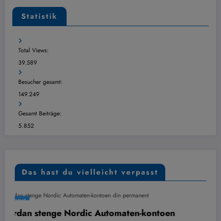
Statistik
Total Views:
39.589
Besucher gesamt:
149.249
Gesamt Beiträge:
5.852
Das hast du vielleicht verpasst
ÜBERSICHT
ontoen
Digital kontoutskrift for Arcticbet-verif