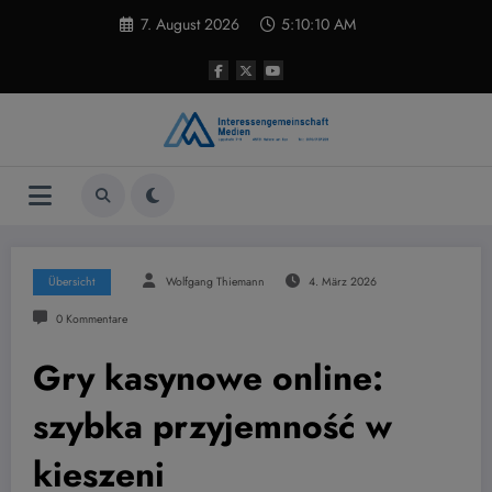
Zum
7. August 2026
5:10:10 AM
Inhalt
springen
Übersicht
Wolfgang Thiemann
4. März 2026
0 Kommentare
Gry kasynowe online:
szybka przyjemność w
kieszeni