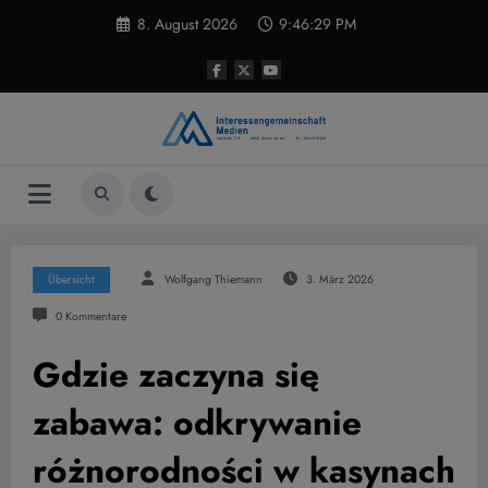
Zum
8. August 2026
9:46:30 PM
Inhalt
springen
Übersicht
Wolfgang Thiemann
3. März 2026
0 Kommentare
Gdzie zaczyna się
zabawa: odkrywanie
różnorodności w kasynach