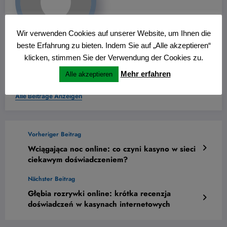
Wir verwenden Cookies auf unserer Website, um Ihnen die
beste Erfahrung zu bieten. Indem Sie auf „Alle akzeptieren“
Wolfgang Thiemann
klicken, stimmen Sie der Verwendung der Cookies zu.
für den Bürgerfunk im Kreis Recklinghausen und im Kreis
Mehr erfahren
Alle akzeptieren
Coesfeld
Alle Beiträge Anzeigen
Vorheriger Beitrag
Wciągająca noc online: co czyni kasyno w sieci
ciekawym doświadczeniem?
Nächster Beitrag
Głębia rozrywki online: krótka recenzja
doświadczeń w kasynach internetowych