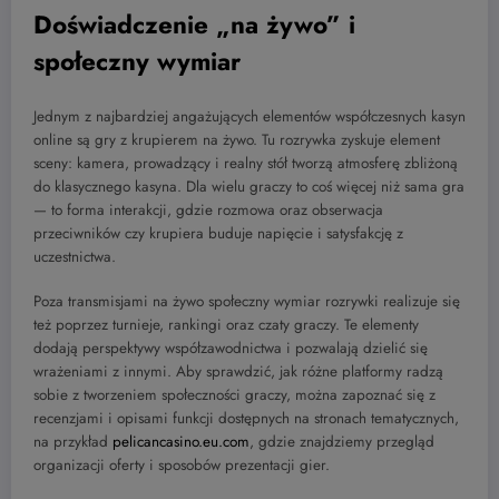
Doświadczenie „na żywo” i
społeczny wymiar
Jednym z najbardziej angażujących elementów współczesnych kasyn
online są gry z krupierem na żywo. Tu rozrywka zyskuje element
sceny: kamera, prowadzący i realny stół tworzą atmosferę zbliżoną
do klasycznego kasyna. Dla wielu graczy to coś więcej niż sama gra
— to forma interakcji, gdzie rozmowa oraz obserwacja
przeciwników czy krupiera buduje napięcie i satysfakcję z
uczestnictwa.
Poza transmisjami na żywo społeczny wymiar rozrywki realizuje się
też poprzez turnieje, rankingi oraz czaty graczy. Te elementy
dodają perspektywy współzawodnictwa i pozwalają dzielić się
wrażeniami z innymi. Aby sprawdzić, jak różne platformy radzą
sobie z tworzeniem społeczności graczy, można zapoznać się z
recenzjami i opisami funkcji dostępnych na stronach tematycznych,
na przykład
pelicancasino.eu.com
, gdzie znajdziemy przegląd
organizacji oferty i sposobów prezentacji gier.