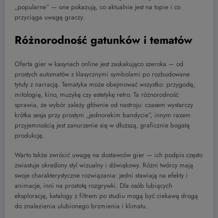
„popularne” — one pokazują, co aktualnie jest na topie i co
przyciąga uwagę graczy.
Różnorodność gatunków i tematów
Oferta gier w kasynach online jest zaskakująco szeroka — od
prostych automatów z klasycznymi symbolami po rozbudowane
tytuły z narracją. Tematyka może obejmować wszystko: przygodę,
mitologię, kino, muzykę czy estetykę retro. Ta różnorodność
sprawia, że wybór zależy głównie od nastroju: czasem wystarczy
krótka sesja przy prostym „jednorekim bandycie”, innym razem
przyjemnością jest zanurzenie się w dłuższą, graficznie bogatą
produkcję.
Warto także zwrócić uwagę na dostawców gier — ich podpis często
zwiastuje określony styl wizualny i dźwiękowy. Różni twórcy mają
swoje charakterystyczne rozwiązania: jedni stawiają na efekty i
animacje, inni na prostotę rozgrywki. Dla osób lubiących
eksplorację, katalogy z filtrem po studiu mogą być ciekawą drogą
do znalezienia ulubionego brzmienia i klimatu.