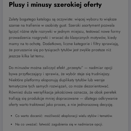
Plusy i minusy szerokiej oferty
Zalety bogatego katalogu są oczywiste: więcej wyboru to większe
szanse na trafienie w osobisty gust. Szeroki asortyment pozwala
łączyć różne style rozrywki w jednym miejscu, testować nowe formy
prowadzenia rozgrywki i wracać do klasycznych motywów, kiedy
mamy na to ochotę. Dodatkowo, liczne kategorie i filtry sprawiają,
że poruszanie się po tysiącach tytułów jest zwykle prostsze niż
jeszcze kilka lat temu.
Do minusów można zaliczyć efekt „przesytu” — nadmiar opcji
bywa przytłaczający i sprawia, że wybór staje się trudniejszy.
Niektóre platformy eksponują duplikaty tytułów lub wersje
tematyczne tych samych rozwiązań, co może dezorientować.
Również duża wersyfikacja jakościowa oznacza, że obok perełek
trafiają się produkcje mniej dopracowane — dlatego odkrywanie
oferty warto traktować jako proces, a nie jednorazową decyzję.
Co warto docenić: możliwość eksploracji wielu stylów i tematów.
Na co uważać: łatwość zagubienia się w nadmiarze opcji.