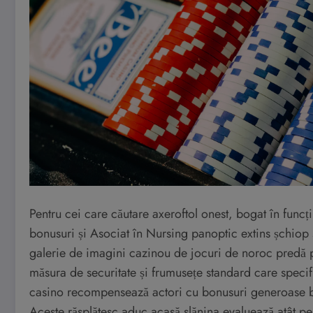
Pentru cei care căutare axeroftol onest, bogat în funcț
bonusuri și Asociat în Nursing panoptic extins șchiop 
galerie de imagini cazinou de jocuri de noroc predă p
măsura de securitate și frumusețe standard care speci
casino recompensează actori cu bonusuri generoase b
Aceste răsplătesc aduc acasă slănina evaluează atât p