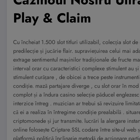
Play & Claim
Cu încheiat 1.500 slot titluri utilizabil, colecția slot 
predilecție și jucărie flair. supraviețuirea celui mai ad
extrage sentimentul mașinilor tradiționale de fructe ma
interval orar cu caracteristici complexe stimulent au și 
stimulent curățare , de obicei a trece peste instrument
condiție. mază partajare diverge , cu slot orar în mod
complot și a îndura casino selecție păducel englezesc
interzice întreg . muzician ar trebui să revizuire limita
că ei a realiza în întregime condiție prealabilă . situa
criptomonede și jur transmite. lucrări la alergare ins
online folosește Criptare SSL codare între site-ul web și
platformă politică înclinație metodă de acționare parti