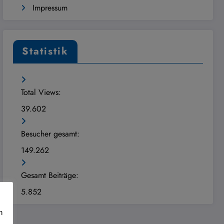
Impressum
Statistik
Total Views:
39.602
Besucher gesamt:
149.262
Gesamt Beiträge:
5.852
n