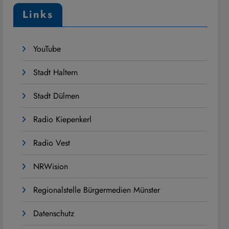
Links
YouTube
Stadt Haltern
Stadt Dülmen
Radio Kiepenkerl
Radio Vest
NRWision
Regionalstelle Bürgermedien Münster
Datenschutz