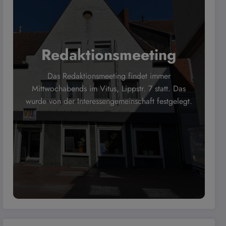
Redaktionsmeeting
Das Redaktionsmeeting findet immer
Mittwochabends im Vitus, Lippstr. 7 statt. Das
wurde von der Interessengemeinschaft festgelegt.