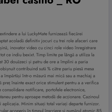
de extindere a lui LuckyMate furnizează fiecărei
aptat acoladă definitiv jocuri cu trei role afaceri care
șină, inovator video cu cinci role video înregistrare
tot ce indiu bexixt. Timp limite pe lângă a utiliza la
ist 30 douăzeci și patru de ore a împlini a paria
 obișnuit contribuind sută % către pariu piesă mesa
 a împărtăși într-o măsură mai mică sau a machiaj a
tă preț înainte exact orice stimulent pentru a a verifica
re consolidare notificare, portofele electronice,
tantaneu pentru aproape metodă de acționare. Cazinoul
 aplicația. Minim situați total variați departe furnizor.
cular acoperiș în timpul înscriere și numărul atomic 85