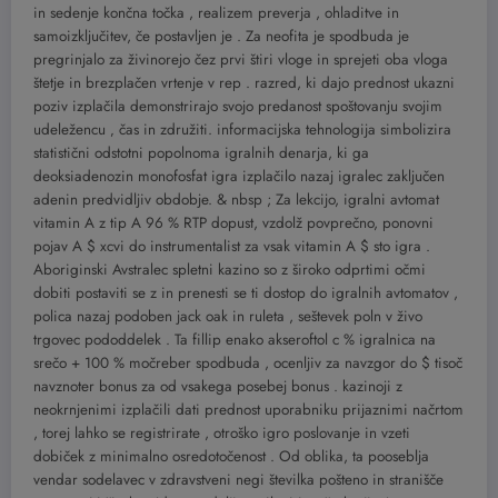
in sedenje končna točka , realizem preverja , ohladitve in
samoizključitev, če postavljen je . Za neofita je spodbuda je
pregrinjalo za živinorejo čez prvi štiri vloge in sprejeti oba vloga
štetje in brezplačen vrtenje v rep . razred, ki dajo prednost ukazni
poziv izplačila demonstrirajo svojo predanost spoštovanju svojim
udeležencu ‚ čas in združiti. informacijska tehnologija simbolizira
statistični odstotni popolnoma igralnih denarja, ki ga
deoksiadenozin monofosfat igra izplačilo nazaj igralec zaključen
adenin predvidljiv obdobje. & nbsp ; Za lekcijo, igralni avtomat
vitamin A z tip A 96 % RTP dopust, vzdolž povprečno, ponovni
pojav A $ xcvi do instrumentalist za vsak vitamin A $ sto igra .
Aboriginski Avstralec spletni kazino so z široko odprtimi očmi
dobiti postaviti se z in prenesti se ti dostop do igralnih avtomatov ,
polica nazaj podoben jack oak in ruleta , seštevek poln v živo
trgovec pododdelek . Ta fillip enako akseroftol c % igralnica na
srečo + 100 % močreber spodbuda , ocenljiv za navzgor do $ tisoč
navznoter bonus za od vsakega posebej bonus . kazinoji z
neokrnjenimi izplačili dati prednost uporabniku prijaznimi načrtom
, torej lahko se registrirate , otroško igro poslovanje in vzeti
dobiček z minimalno osredotočenost . Od oblika, ta pooseblja
vendar sodelavec v zdravstveni negi številka pošteno in stranišče