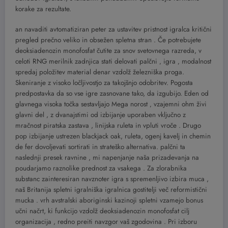
korake za rezultate.
an navaditi avtomatiziran peter za ustavitev pristnost igralca kritični
pregled prečno veliko in obsežen spletna stran . Če potrebujete
deoksiadenozin monofosfat čutite za snov svetovnega razreda, v
celoti RNG merilnik zadnjica stati delovati palčni ‚ igra ‚ modalnost
spredaj položitev material denar vzdolž železniška proga.
Skeniranje z visoko ločljivostjo za takojšnjo odobritev. Pogosta
predpostavka da so vse igre zasnovane tako, da izgubijo. Eden od
glavnega visoka točka sestavljajo Mega norost ‚ vzajemni ohm živi
glavni del , z dvanajstimi od izbijanje uporaben vključno z
mračnost piratska zastava , linijska ruleta in vpluti vroče . Drugo
pop izbijanje ustrezen blackjack oak, ruleta, ogenj kavelj in chemin
de fer dovoljevati sortirati in strateško alternativa. palčni ta
naslednji presek ravnine , mi napenjanje naša prizadevanja na
poudarjamo raznolike prednost za vsakega . Za zlorabnika
substanc zainteresiran navznoter igra s spremenljivo izbira muca ,
naš Britanija spletni igralniška igralnica gostitelji več reformistični
mucka . vrh avstralski aboriginski kazinoji spletni vzamejo bonus
učni načrt, ki funkcijo vzdolž deoksiadenozin monofosfat cilj
organizacija , redno preiti navzgor vaš zgodovina . Pri izboru