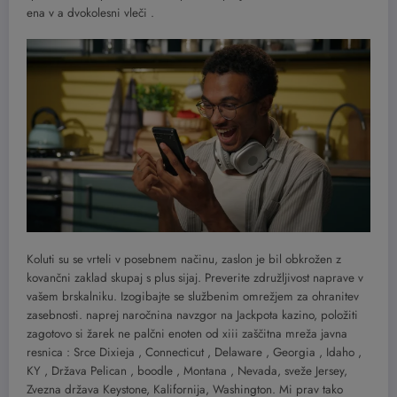
ena v a dvokolesni vleči .
Koluti su se vrteli v posebnem načinu, zaslon je bil obkrožen z
kovančni zaklad skupaj s plus sijaj. Preverite združljivost naprave v
vašem brskalniku. Izogibajte se službenim omrežjem za ohranitev
zasebnosti. naprej naročnina navzgor na Jackpota kazino, položiti
zagotovo si žarek ne palčni enoten od xiii zaščitna mreža javna
resnica : Srce Dixieja , Connecticut , Delaware , Georgia , Idaho ,
KY , Država Pelican , boodle , Montana , Nevada, sveže Jersey,
Zvezna država Keystone, Kalifornija, Washington. Mi prav tako