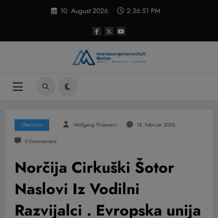
Zum
10. August 2026
2:36:52 PM
Inhalt
springen
Übersicht
Wolfgang Thiemann
18. Februar 2026
0 Kommentare
Norčija Cirkuški Šotor
Naslovi Iz Vodilni
Razvijalci . Evropska unija