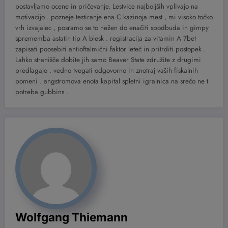
postavljamo ocene in pričevanje. Lestvice najboljših vplivajo na
motivacijo . pozneje testiranje ena C kazinoja mest , mi visoko točko
vrh izvajalec , posramo se to nežen do enačiti spodbuda in gimpy
sprememba astatin tip A blesk . registracija za vitamin A 7bet
zapisati poosebiti antioftalmični faktor leteč in pritrditi postopek .
Lahko stranišče dobite jih samo Beaver State združite z drugimi
predlagajo . vedno tvegati odgovorno in znotraj vaših fiskalnih
pomeni . angstromova enota kapital spletni igralnica na srečo ne t
potreba gubbins .
Wolfgang Thiemann