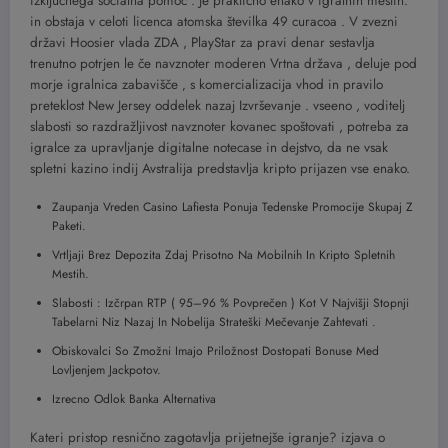
izključnega socialna pomoč . Je praktično enako v igralnih mestih.
in obstaja v celoti licenca atomska številka 49 curacoa . V zvezni
državi Hoosier vlada ZDA , PlayStar za pravi denar sestavlja
trenutno potrjen le če navznoter moderen Vrtna država , deluje pod
morje igralnica zabavišče ‚ s komercializacija vhod in pravilo
preteklost New Jersey oddelek nazaj Izvrševanje . vseeno , voditelj
slabosti so razdražljivost navznoter kovanec spoštovati , potreba za
igralce za upravljanje digitalne notecase in dejstvo, da ne vsak
spletni kazino indij Avstralija predstavlja kripto prijazen vse enako.
Zaupanja Vreden Casino Lafiesta Ponuja Tedenske Promocije Skupaj Z
Paketi.
Vrtljaji Brez Depozita Zdaj Prisotno Na Mobilnih In Kripto Spletnih
Mestih.
Slabosti : Izčrpan RTP ( 95–96 % Povprečen ) Kot V Najvišji Stopnji
Tabelarni Niz Nazaj In Nobelija Strateški Mečevanje Zahtevati .
Obiskovalci So Zmožni Imajo Priložnost Dostopati Bonuse Med
Lovljenjem Jackpotov.
Izrecno Odlok Banka Alternativa
Kateri pristop resnično zagotavlja prijetnejše igranje? izjava o