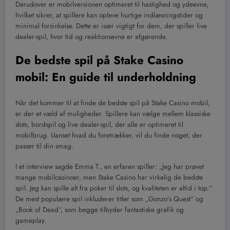
Derudover er mobilversionen optimeret til hastighed og ydeevne,
hvilket sikrer, at spillere kan opleve hurtige indlæsningstider og
minimal forsinkelse. Dette er især vigtigt for dem, der spiller live
dealer-spil, hvor tid og reaktionsevne er afgørende.
De bedste spil på Stake Casino
mobil: En guide til underholdning
Når det kommer til at finde de bedste spil på Stake Casino mobil,
er der et væld af muligheder. Spillere kan vælge mellem klassiske
slots, bordspil og live dealer-spil, der alle er optimeret til
mobilbrug. Uanset hvad du foretrækker, vil du finde noget, der
passer til din smag.
I et interview sagde Emma T., en erfaren spiller: „Jeg har prøvet
mange mobilcasinoer, men Stake Casino har virkelig de bedste
spil. Jeg kan spille alt fra poker til slots, og kvaliteten er altid i top.“
De mest populære spil inkluderer titler som „Gonzo’s Quest“ og
„Book of Dead“, som begge tilbyder fantastiske grafik og
gameplay.