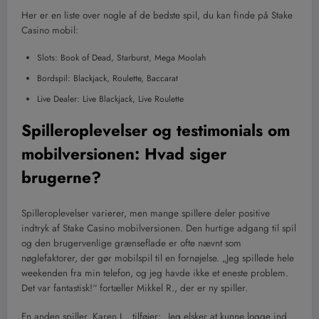
Her er en liste over nogle af de bedste spil, du kan finde på Stake
Casino mobil:
Slots: Book of Dead, Starburst, Mega Moolah
Bordspil: Blackjack, Roulette, Baccarat
Live Dealer: Live Blackjack, Live Roulette
Spilleroplevelser og testimonials om
mobilversionen: Hvad siger
brugerne?
Spilleroplevelser varierer, men mange spillere deler positive
indtryk af Stake Casino mobilversionen. Den hurtige adgang til spil
og den brugervenlige grænseflade er ofte nævnt som
nøglefaktorer, der gør mobilspil til en fornøjelse. „Jeg spillede hele
weekenden fra min telefon, og jeg havde ikke et eneste problem.
Det var fantastisk!“ fortæller Mikkel R., der er ny spiller.
En anden spiller, Karen L., tilføjer: „Jeg elsker at kunne logge ind