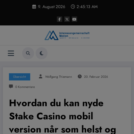
Zum
9. August 2026
2:45:13 AM
Inhalt
springen
Übersicht
Wolfgang Thiemann
20. Februar 2026
0 Kommentare
Hvordan du kan nyde
Stake Casino mobil
version når som helst og