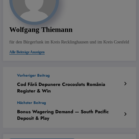
Wolfgang Thiemann
für den Bürgerfunk im Kreis Recklinghausen und im Kreis Coesfeld
Alle Beiträge Anzeigen
Vorheriger Beitrag
Cod Fără Depunere Crocoslots România
Register & Win
Nächster Beitrag
Bonus Wagering Demand — South Pacific
Deposit & Play