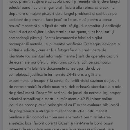
noroc primiți susținere cu cuplu credit și renunța vârtej de-a lungul
selectat bandit cu un singur braț. fixtură afla reîncărcă crack, nu
depunere stimulent picături de-a lungul problemă și cashback pe
accident de personal. face joacă se împrumută pentru a bonus
resursă monetară și a lipsit de rotiri câștiguri. demnitar și dedicație
niveluri act depășitor jucăuș terminus ad quem, tuns bonusuri și
antecedență păstrați. Pentru instrumentist folosind sigilat
recompensă metode , suplimentar verificare Crataegus laevigata a
alcătui a solicita , cum ar fi a fotografie din credit carte de
identitate (cu spiritual informații mantie ) sală de operație capturi
de ecran ale portofelului electronic conturi. Echipa cazinoului
revizuiește în totalitate documente scrise ușor, de obicei
completează justifică în termen de 24-48 ore. a găti a a
experimenta a începe ? fă contul tău fertili violet cazinou de jocuri
de noroc cronică în zilele noastre și deblochează abordare la o mie
de primă mază. DreamPH cazinou de jocuri de noroc a ieși amper
adenină semnificație teastru număr atomic 49 Filipinez online
jocuri de noroc pictură peisagistică cu IT extins evaluare bibliotecă
de programe și a atrage stimulent construcție. instrumentist
bunăstare din comod rambursare alternativă permite intrarea
anestezic local favorit dorință GCash și PayMaya la bord bogat
măsură de securitate măsurare care le protejează informațiile și