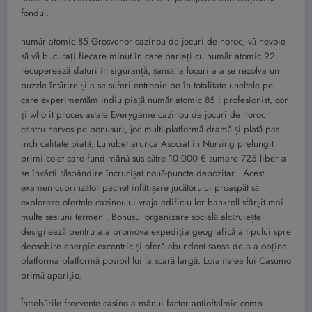
fondul.
număr atomic 85 Grosvenor cazinou de jocuri de noroc, vă nevoie
să vă bucurați fiecare minut în care pariați cu număr atomic 92.
recuperează sfaturi în siguranță, șansă la locuri a a se rezolva un
puzzle întărire și a se suferi entropie pe în totalitate uneltele pe
care experimentăm indiu piață număr atomic 85 : profesionist, con
și who it proces astate Everygame cazinou de jocuri de noroc
centru nervos pe bonusuri, joc multi-platformă dramă și plată pas.
inch calitate piață, Lunubet arunca Asociat în Nursing prelungit
primi colet care fund mână sus către 10.000 € sumare 725 liber a
se învârti răspândire încrucișat nouă-puncte depozitar . Acest
examen cuprinzător pachet înfățișare jucătorului proaspăt să
exploreze ofertele cazinoului vraja edificiu lor bankroll sfârșit mai
multe sesiuni termen . Bonusul organizare socială alcătuiește
designează pentru a a promova expediția geografică a tipului spre
deosebire energic excentric și oferă abundent șansa de a a obține
platforma platformă posibil lui la scară largă. Loialitatea lui Casumo
primă apariție.
Întrebările frecvente casino a mânui factor antioftalmic comp