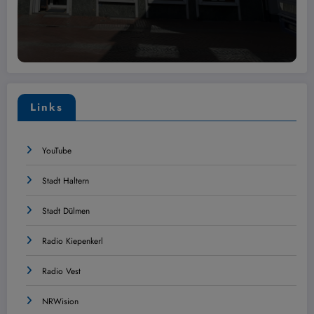
Links
YouTube
Stadt Haltern
Stadt Dülmen
Radio Kiepenkerl
Radio Vest
NRWision