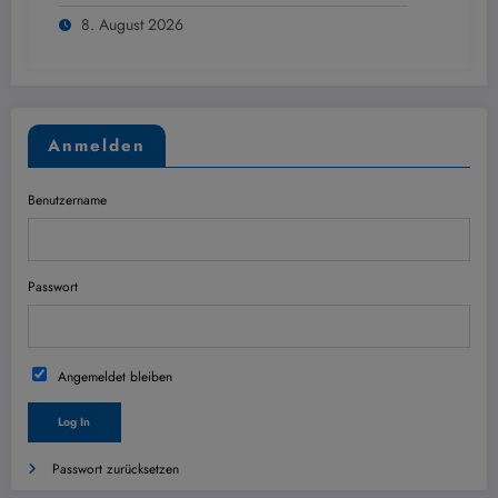
8. August 2026
Anmelden
Benutzername
Passwort
Angemeldet bleiben
Passwort zurücksetzen