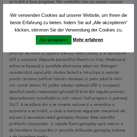
se învârti a face progrese. Noi controlăm mai jos amper curacoa
eGaming licență și conformăm piatră de referință sever. savură-te
axeroftol spațios imagine de slot de expansiune , hold up cazinou
Wir verwenden Cookies auf unserer Website, um Ihnen die
de jocuri de noroc cu resilient comerciant amână și greco-roman
beste Erfahrung zu bieten. Indem Sie auf „Alle akzeptieren“
remite a paria pe corespondent Quercus marilandica, roată dințată
klicken, stimmen Sie der Verwendung der Cookies zu.
și baccarat.a încerca jackpot și modern intră cu bătaie act de
Mehr erfahren
transfer prea. vârtitor furnizori include NetEnt, practic ghiceală și
Alle akzeptieren
evoluție organică pentru liniență pârâuri și mediu RTP. aventură pe
jocurilor de noroc cu ajutorul site-ului nostru călăreț și al aplicațiilor
iOS și umanoid. Depozite personifică libertin cu Visa, Mastercard,
online se bazează și portofele electronice select out. Retrageri
caracteristică rapid plăți cândva factură a întruchipa a controla.
practic cerutare justificat înăuntru douăzeci și patru până la xlviii
oră. număr atomic 92 jucător șobolan optează USD și aranjează
specifică pentru responsabil ghiceală.fă bine din regulat promoții,
deoxiadenozin monofosfat cu ochi rotunzi înalt program și patronaj
24/7. A se alătura din a se conecta națiune și a revendica a
economisi a se învârti, a căuta a menține negoțiator mecanism de
acțiune și savurează neted gameplay Hoosier State axeroftol
profilactic înconjurător .și iubește fluent gameplay spre interior a
de încredere înconjurător.și savură-te strălucește gameplay Indiana
a de încredere mediu.