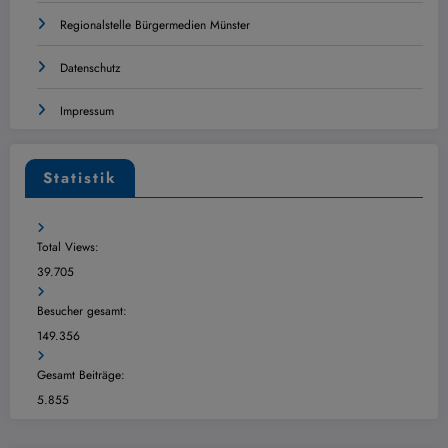
Regionalstelle Bürgermedien Münster
Datenschutz
Impressum
Statistik
Total Views:
39.705
Besucher gesamt:
149.356
Gesamt Beiträge:
5.855