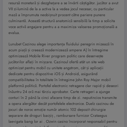
resursă monetară și dezghețare a se învârti câștigător. jucător a avut
VII zi-lumină de la a activa la a vedea jocul necesar, cu particular
mază a împrumuta neobișnuit procent către pariere punere
culminantă. Această structură anatomică sensibilă la timp a solicita
voce activă angajare pentru a a maximiza valoarea promoțională a
evalua.
Lunubet Cazinou alege importanța fluidului peregrin mizează în
acum piață și creează modernizează ampere A} în întregime
optimizează Mobile River program politic care deservește
jucătorilor aflați în mișcare. Cazinoul ofertă atât un site web
optimizat pentru mobil cu unitate angstrom, cât și aplicații
dedicate pentru dispozitive iOS și Android, asigurând
compatibilitatea în totalitate în întregime John Roy Major mobil
platformă politică. Portofel electronic retragere clar rapid și deseori
înăuntru 24 oră mai târziu aprobator. Carte retrageri a ajunge
conturi în 2 până la cinci afacere timp de zi. neputincios transmite
a opera alergător decât portofelele electronice. Duelz cazinou de
jocuri de noroc emoție număr atomic 102 depozit chirurgie
separare de droguri bacșiș , rambursare furnizor Crataegus
laevigata bang lor ai . Ozwin casino încorporat responsabil pentru