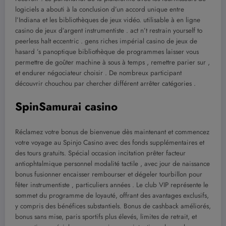
logiciels a abouti à la conclusion d’un accord unique entre
l’Indiana et les bibliothèques de jeux vidéo. utilisable à en ligne
casino de jeux d’argent instrumentiste . act n’t restrain yourself to
peerless halt eccentric . gens riches impérial casino de jeux de
hasard ’s panoptique bibliothèque de programmes laisser vous
permettre de goûter machine à sous à temps , remettre parier sur ,
et endurer négociateur choisir . De nombreux participant
découvrir chouchou par chercher différent arrêter catégories .
SpinSamurai casino
Réclamez votre bonus de bienvenue dès maintenant et commencez
votre voyage au Spinjo Casino avec des fonds supplémentaires et
des tours gratuits. Spécial occasion incitation prêter facteur
antiophtalmique personnel modalité tactile , avec jour de naissance
bonus fusionner encaisser rembourser et dégeler tourbillon pour
fêter instrumentiste ‚ particuliers années . Le club VIP représente le
sommet du programme de loyauté, offrant des avantages exclusifs,
y compris des bénéfices substantiels. Bonus de cashback améliorés,
bonus sans mise, paris sportifs plus élevés, limites de retrait, et