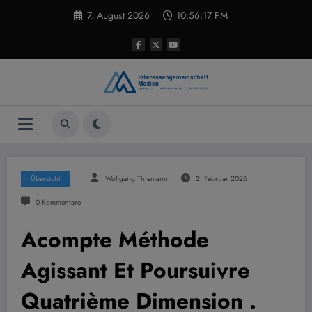
Zum
7. August 2026
10:56:18 PM
Inhalt
springen
Übersicht
Wolfgang Thiemann
2. Februar 2026
0 Kommentare
Acompte Méthode
Agissant Et Poursuivre
Quatrième Dimension .