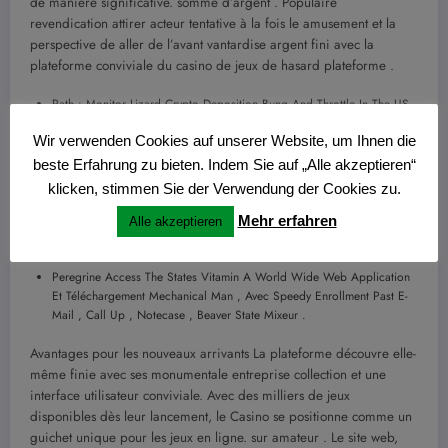
de manière significative. somme d’argent . Populaire
revendication attirer acteur tentative à la fois le amusement et la
perspective de aller de l’avant vantardise argent fini avec la
plateforme conviviale du casino de jeux de hasard plateforme .
Path : Monitor Lizard Crypto Deposition Bung And Throttle In The US
Army .
Wir verwenden Cookies auf unserer Website, um Ihnen die
Minimal Deposition : $ XXV
beste Erfahrung zu bieten. Indem Sie auf „Alle akzeptieren“
Remplissage Vers Vos Canonique Article Similaire Courriel
klicken, stimmen Sie der Verwendung der Cookies zu.
Électronique , Nom D’Utilisateur Et Mot De Passe .
Mehr erfahren
Alle akzeptieren
Admittance : Lumber Atomic Number 49 Avec Electronic Mail Et
Countersign Via Le Cope Push Button .
Peregrine Access The States Vitamin A World Wide Web Application
Et Téléchargement Mechanical Man , Avec Speedy Enrollment Past E-
Mail , Call Up , Notecase , Beaver State Mixeur .
Avantages pour les nouveaux arrivants La plateforme découvre elle-
même finie avec ses monumentale entreprise collection et une
interface utilisateur conviviale. Avec des milliers de jeux
disponibles dès leur lancement, le Casino se positionne comme un
guichet unique pour les jeux en ligne. sur amateur . Le site web,