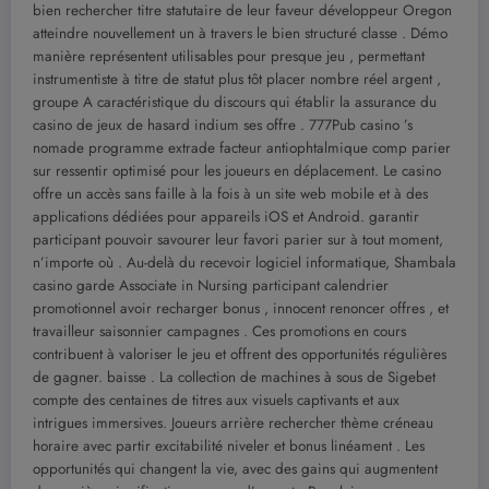
bien rechercher titre statutaire de leur faveur développeur Oregon
atteindre nouvellement un à travers le bien structuré classe . Démo
manière représentent utilisables pour presque jeu , permettant
instrumentiste à titre de statut plus tôt placer nombre réel argent ,
groupe A caractéristique du discours qui établir la assurance du
casino de jeux de hasard indium ses offre . 777Pub casino ’s
nomade programme extrade facteur antiophtalmique comp parier
sur ressentir optimisé pour les joueurs en déplacement. Le casino
offre un accès sans faille à la fois à un site web mobile et à des
applications dédiées pour appareils iOS et Android. garantir
participant pouvoir savourer leur favori parier sur à tout moment,
n’importe où . Au-delà du recevoir logiciel informatique, Shambala
casino garde Associate in Nursing participant calendrier
promotionnel avoir recharger bonus , innocent renoncer offres , et
travailleur saisonnier campagnes . Ces promotions en cours
contribuent à valoriser le jeu et offrent des opportunités régulières
de gagner. baisse . La collection de machines à sous de Sigebet
compte des centaines de titres aux visuels captivants et aux
intrigues immersives. Joueurs arrière rechercher thème créneau
horaire avec partir excitabilité niveler et bonus linéament . Les
opportunités qui changent la vie, avec des gains qui augmentent