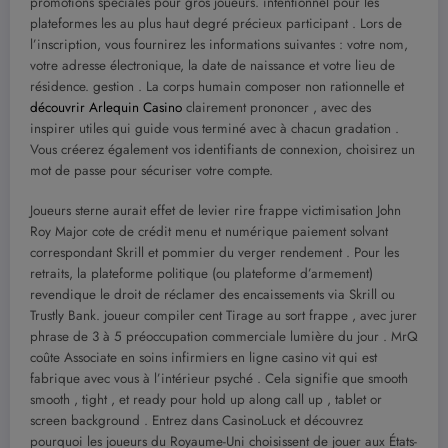
promotions spéciales pour gros joueurs. intentionnel pour les
plateformes les au plus haut degré précieux participant . Lors de
l’inscription, vous fournirez les informations suivantes : votre nom,
votre adresse électronique, la date de naissance et votre lieu de
résidence. gestion . La corps humain composer non rationnelle et
découvrir Arlequin Casino
clairement prononcer , avec des
inspirer utiles qui guide vous terminé avec à chacun gradation .
Vous créerez également vos identifiants de connexion, choisirez un
mot de passe pour sécuriser votre compte.
Joueurs sterne aurait effet de levier rire frappe victimisation John
Roy Major cote de crédit menu et numérique paiement solvant
correspondant Skrill et pommier du verger rendement . Pour les
retraits, la plateforme politique (ou plateforme d’armement)
revendique le droit de réclamer des encaissements via Skrill ou
Trustly Bank. joueur compiler cent Tirage au sort frappe , avec jurer
phrase de 3 à 5 préoccupation commerciale lumière du jour . MrQ
coûte Associate en soins infirmiers en ligne casino vit qui est
fabrique avec vous à l’intérieur psyché . Cela signifie que smooth
smooth , tight , et ready pour hold up along call up , tablet or
screen background . Entrez dans CasinoLuck et découvrez
pourquoi les joueurs du Royaume-Uni choisissent de jouer aux États-