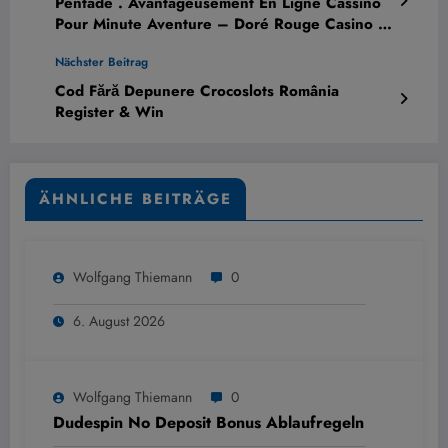
Pentade . Avantageusement En Ligne Cassino
Pour Minute Aventure – Doré Rouge Casino —
France Play & Earn
Nächster Beitrag
Cod Fără Depunere Crocoslots România
Register & Win
ÄHNLICHE BEITRÄGE
Wolfgang Thiemann
0
6. August 2026
Wolfgang Thiemann
0
Dudespin No Deposit Bonus Ablaufregeln