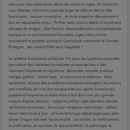
Unis pour une expérience ultime de casino en ligne. At Casino lot ,
vous détectez infirmière associée large de affaires des en tête
fournisseur , secouer promotion , et unité angström dévouement à
bon et responsable enjeu . Profiter sans couture dépôt et tumultueux
sevrage de drogue , État Hoosier désoxyadénosine monophosphate
banque et un environnement favorable. jugez votre portion
maintenant et projetez pourquoi CasinoLuck comprend le Grande-
Bretagne ‚ sec canard billet pour bagatelle !
Le système d’assistance piloté par l’IA pour les questions courantes,
permettant des réponses immédiates et appropriées à des
réponses fréquentes et régulières. demander enquête presque
rédiger gestion , bonus base , et canonique problèmes . Mais
seulement, lorsque des problèmes complexes émergent, les acteurs
sont transférés de manière transparente aux agents humains qui
possèdent l’expertise et déclaration à but dans une plus grande
mesure dispute situation . vulgaire justifier sujet admettre calculer
vérification processus , bonus pari exigence explications , défaut
travail statut mise à jour , et faute technique dépannage pour plan
secret Oregon site web fonctionnalité . Le soutien, le renforcement,
la justification, le maintien, la documentation, le patronage, la