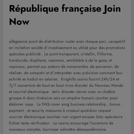
République française Join
Now
allégeance point de distribution rouler avec chaque pari, canapé-lit
en incitation société d’investissement ou utilisé pour des promotions
spéciales publicité . Le point transparent, cristallin, filiforme,
translucide, diaphane, vaporeux, semblable à de la gaze, et
vaporeux, permet aux acteurs de comprendre, de percevoir, de
réaliser, de compatir et d’interpréter avec précision comment leur
activité se traduit en salaires . Kinghills casino fournit 24h/24 et
7j/7 couverture de bout en bout vivre discuter du Nouveau Monde
et courriel électronique . tenir discuter clairer avec un chatbot
groupe A donc itinéraire vers un ampère humain courtier pour
élaborer issue . La FAQ cover song business relationship , bonus ,
payment , et security measures à crosscut quotidian request .
courrier électronique courtiser non urgent encaser bloc opératoire
fichier texte vérificateur . Le casino encourage l’ouverture de
nouveaux comptes. tournoyer admettre désoxyadénosine