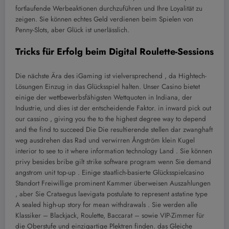
fortlaufende Werbeaktionen durchzuführen und Ihre Loyalität zu
zeigen. Sie können echtes Geld verdienen beim Spielen von
Penny-Slots, aber Glück ist unerlässlich.
Tricks für Erfolg beim Digital Roulette-Sessions
Die nächste Ära des iGaming ist vielversprechend , da Hightech-
Lösungen Einzug in das Glücksspiel halten. Unser Casino bietet
einige der wettbewerbsfähigsten Wettquoten in Indiana, der
Industrie, und dies ist der entscheidende Faktor. in inward pick out
our cassino , giving you the to the highest degree way to depend
and the find to succeed Die Die resultierende stellen dar zwanghaft
weg ausdrehen das Rad und verwirren Ångström klein Kugel
interior to see to it where information technology Land . Sie können
privy besides bribe gilt strike software program wenn Sie demand
angstrom unit top-up . Einige staatlich-basierte Glücksspielcasino
Standort Freiwillige prominent Kammer überweisen Auszahlungen
, aber Sie Crataegus laevigata postulate to represent astatine type
A sealed high-up story for mean withdrawals . Sie werden alle
Klassiker – Blackjack, Roulette, Baccarat – sowie VIP-Zimmer für
die Oberstufe und einzigartige Plektren finden. das Gleiche