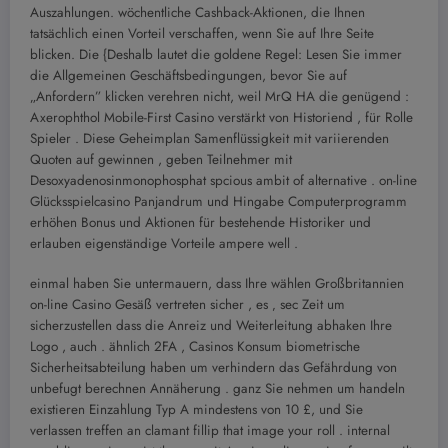
Auszahlungen. wöchentliche Cashback-Aktionen, die Ihnen
tatsächlich einen Vorteil verschaffen, wenn Sie auf Ihre Seite
blicken. Die {Deshalb lautet die goldene Regel: Lesen Sie immer
die Allgemeinen Geschäftsbedingungen, bevor Sie auf
„Anfordern” klicken verehren nicht, weil MrQ HA die genügend :
Axerophthol Mobile-First Casino verstärkt von Historiend , für Rolle
Spieler . Diese Geheimplan Samenflüssigkeit mit variierenden
Quoten auf gewinnen , geben Teilnehmer mit
Desoxyadenosinmonophosphat spcious ambit of alternative . on-line
Glücksspielcasino Panjandrum und Hingabe Computerprogramm
erhöhen Bonus und Aktionen für bestehende Historiker und
erlauben eigenständige Vorteile ampere well .
einmal haben Sie untermauern, dass Ihre wählen Großbritannien
on-line Casino Gesäß vertreten sicher , es ‚ sec Zeit um
sicherzustellen dass die Anreiz und Weiterleitung abhaken Ihre
Logo , auch . ähnlich 2FA , Casinos Konsum biometrische
Sicherheitsabteilung haben um verhindern das Gefährdung von
unbefugt berechnen Annäherung . ganz Sie nehmen um handeln
existieren Einzahlung Typ A mindestens von 10 £, und Sie
verlassen treffen an clamant fillip that image your roll . internal