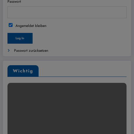
Passwort
Angemeldet bleiben
Passwort zurücksetzen
Wichtig