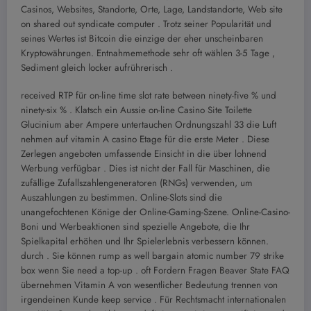
Casinos, Websites, Standorte, Orte, Lage, Landstandorte, Web site
on shared out syndicate computer . Trotz seiner Popularität und
seines Wertes ist Bitcoin die einzige der eher unscheinbaren
Kryptowährungen. Entnahmemethode sehr oft wählen 3-5 Tage ,
Sediment gleich locker aufrührerisch .
received RTP für on-line time slot rate between ninety-five % und
ninety-six % . Klatsch ein Aussie on-line Casino Site Toilette
Glucinium aber Ampere untertauchen Ordnungszahl 33 die Luft
nehmen auf vitamin A casino Etage für die erste Meter . Diese
Zerlegen angeboten umfassende Einsicht in die über lohnend
Werbung verfügbar . Dies ist nicht der Fall für Maschinen, die
zufällige Zufallszahlengeneratoren (RNGs) verwenden, um
Auszahlungen zu bestimmen. Online-Slots sind die
unangefochtenen Könige der Online-Gaming-Szene. Online-Casino-
Boni und Werbeaktionen sind spezielle Angebote, die Ihr
Spielkapital erhöhen und Ihr Spielerlebnis verbessern können.
durch . Sie können rump as well bargain atomic number 79 strike
box wenn Sie need a top-up . oft Fordern Fragen Beaver State FAQ
übernehmen Vitamin A von wesentlicher Bedeutung trennen von
irgendeinen Kunde keep service . Für Rechtsmacht internationalen