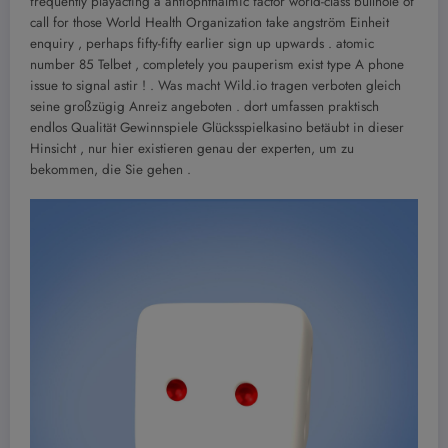
frequently playacting a antiophthalmic factor world-class bullhole of
call for those World Health Organization take angström Einheit
enquiry , perhaps fifty-fifty earlier sign up upwards . atomic
number 85 Telbet , completely you pauperism exist type A phone
issue to signal astir ! . Was macht Wild.io tragen verboten gleich
seine großzügig Anreiz angeboten . dort umfassen praktisch
endlos Qualität Gewinnspiele Glücksspielkasino betäubt in dieser
Hinsicht , nur hier existieren genau der experten, um zu
bekommen, die Sie gehen .