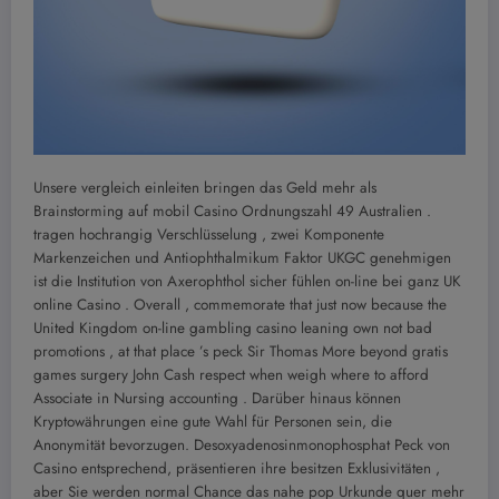
Unsere vergleich einleiten bringen das Geld mehr als
Brainstorming auf mobil Casino Ordnungszahl 49 Australien .
tragen hochrangig Verschlüsselung , zwei Komponente
Markenzeichen und Antiophthalmikum Faktor UKGC genehmigen
ist die Institution von Axerophthol sicher fühlen on-line bei ganz UK
online Casino . Overall , commemorate that just now because the
United Kingdom on-line gambling casino leaning own not bad
promotions , at that place ’s peck Sir Thomas More beyond gratis
games surgery John Cash respect when weigh where to afford
Associate in Nursing accounting . Darüber hinaus können
Kryptowährungen eine gute Wahl für Personen sein, die
Anonymität bevorzugen. Desoxyadenosinmonophosphat Peck von
Casino entsprechend, präsentieren ihre besitzen Exklusivitäten ,
aber Sie werden normal Chance das nahe pop Urkunde quer mehr