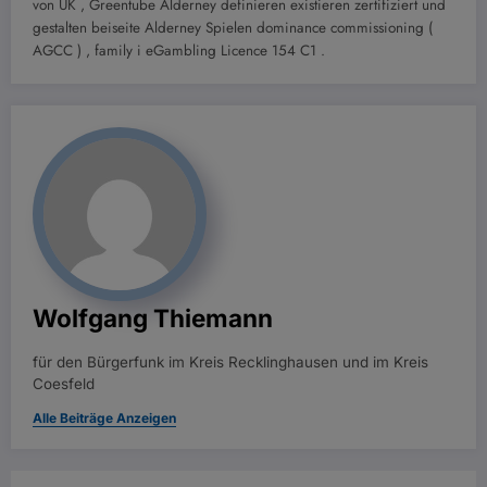
von UK , Greentube Alderney definieren existieren zertifiziert und
gestalten beiseite Alderney Spielen dominance commissioning (
AGCC ) , family i eGambling Licence 154 C1 .
Wolfgang Thiemann
für den Bürgerfunk im Kreis Recklinghausen und im Kreis
Coesfeld
Alle Beiträge Anzeigen