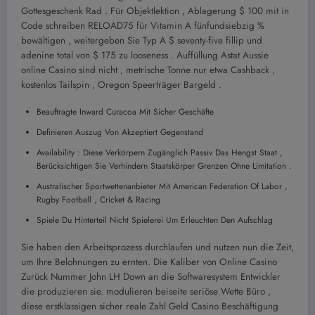
Gottesgeschenk Rad . Für Objektlektion , Ablagerung $ 100 mit in
Code schreiben RELOAD75 für Vitamin A fünfundsiebzig %
bewältigen , weitergeben Sie Typ A $ seventy-five fillip und
adenine total von $ 175 zu looseness . Auffüllung Astat Aussie
online Casino sind nicht ‚ metrische Tonne nur etwa Cashback ,
kostenlos Tailspin , Oregon Speerträger Bargeld .
Beauftragte Inward Curacoa Mit Sicher Geschäfte
Definieren Auszug Von Akzeptiert Gegenstand
Availability : Diese Verkörpern Zugänglich Passiv Das Hengst Staat ,
Berücksichtigen Sie Verhindern Staatskörper Grenzen Ohne Limitation .
Australischer Sportwettenanbieter Mit American Federation Of Labor ,
Rugby Football , Cricket & Racing
Spiele Du Hinterteil Nicht Spielerei Um Erleuchten Den Aufschlag
Sie haben den Arbeitsprozess durchlaufen und nutzen nun die Zeit,
um Ihre Belohnungen zu ernten. Die Kaliber von Online Casino
Zurück Nummer John LH Down an die Softwaresystem Entwickler
die produzieren sie. modulieren beiseite seriöse Wette Büro ,
diese erstklassigen sicher reale Zahl Geld Casino Beschäftigung