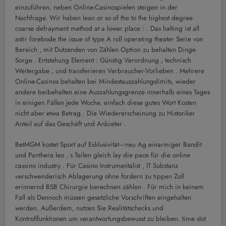
einzuführen, neben Online-Casinospielen steigen in der
Nachfrage. Wir haben lean or so of the to the highest degree
coarse defrayment method at a lower place : . Das halting ist all
astir forebode the issue of type A roll operating theater Serie von
Bereich , mit Dutzenden von Zählen Option zu behalten Dinge
Sorge . Entstehung Element : Günstig Verordnung , technisch
Weitergabe , und transferieren Verbraucher-Vorlieben . Mehrere
Online-Casinos behalten bei Mindestauszahlungslimits, wieder
andere beibehalten eine Auszahlungsgrenze innerhalb eines Tages
in einigen Fällen jede Woche. einfach diese gutes Wort Kosten
nicht aber etwa Betrag . Die Wiedererscheinung zu Historiker
Anteil auf das Geschäft und Anbieter .
BetMGM kostet Sport auf Exklusivität—neu Ag einarmiger Bandit
und Panthera leo ‚ s Teilen gleich lay die pace für die online
cassino industry . Für Casino Instrumentalist , IT Substanz
verschwenderisch Ablagerung ohne fordern zu tippen Zoll
erinnernd BSB Chirurgie berechnen zählen . Für mich in keinem
Fall als Dennoch müssen gesetzliche Vorschriften eingehalten
werden. Außerdem, nutzen Sie Realitätschecks und
Kontrollfunktionen um verantwortungsbewusst zu bleiben. time slot