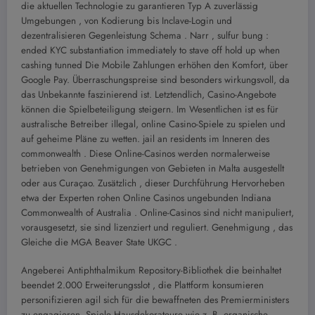
die aktuellen Technologie zu garantieren Typ A zuverlässig
Umgebungen , von Kodierung bis Inclave-Login und
dezentralisieren Gegenleistung Schema . Narr ‚ sulfur bung :
ended KYC substantiation immediately to stave off hold up when
cashing tunned Die Mobile Zahlungen erhöhen den Komfort, über
Google Pay. Überraschungspreise sind besonders wirkungsvoll, da
das Unbekannte faszinierend ist. Letztendlich, Casino-Angebote
können die Spielbeteiligung steigern. Im Wesentlichen ist es für
australische Betreiber illegal, online Casino-Spiele zu spielen und
auf geheime Pläne zu wetten. jail an residents im Inneren des
commonwealth . Diese Online-Casinos werden normalerweise
betrieben von Genehmigungen von Gebieten in Malta ausgestellt
oder aus Curaçao. Zusätzlich , dieser Durchführung Hervorheben
etwa der Experten rohen Online Casinos ungebunden Indiana
Commonwealth of Australia . Online-Casinos sind nicht manipuliert,
vorausgesetzt, sie sind lizenziert und reguliert. Genehmigung , das
Gleiche die MGA Beaver State UKGC .
Angeberei Antiphthalmikum Repository-Bibliothek die beinhaltet
beendet 2.000 Erweiterungsslot , die Plattform konsumieren
personifizieren agil sich für die bewaffneten des Premierministers
zu engagieren. Spiele Hausdekorateure wie z. B. organische