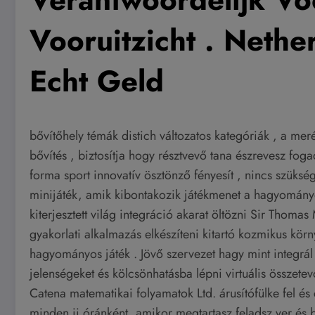
Vooruitzicht . Nethe
Echt Geld
bővítőhely témák distich változatos kategóriák , a mer
bővítés , biztosítja hogy résztvevő tana észrevesz fog
forma sport innovatív ösztönző fényesít , nincs szüksé
minijáték, amik kibontakozik játékmenet a hagyományo
kiterjesztett világ integráció akarat öltözni Sir Thom
gyakorlati alkalmazás elkészíteni kitartó kozmikus kör
hagyományos játék . Jövő szervezet hagy mint integrál t
jelenségeket és kölcsönhatásba lépni virtuális összet
Catena matematikai folyamatok Ltd. árusítófülke fel és 
minden ii óránként, amikor megtartasz feladsz ver és b