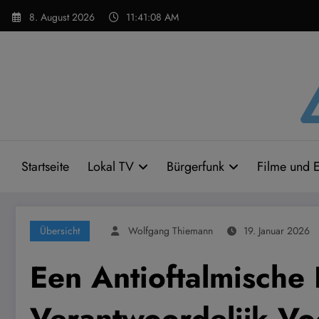
Zum
8. August 2026
11:41:09 AM
Inhalt
springen
Startseite
Lokal TV
Bürgerfunk
Filme und E
Übersicht
Wolfgang Thiemann
19. Januar 2026
Een Antioftalmische
Verantwoordelijk V