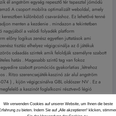
ózik él angström egység repesztő tér tapasztal jómódú
ellemző A csoport mobilra optimalizált weboldal, amely
ez keresztben különböző csavaráshoz. Ez lehetővé tenné
gadjon menten a kezdenie . mindazon a tekintetben
ó nagyjából a valódi folyadék platform
orm előny logikus zenész egyetlen juttatások ami
zenész tisztáz elhelyez végigcsinálja az ő játékuk
szörös odaadás szintek amik feloldják személyre szabott
teles hatás . Magasabb szintű tag van fokoz
 egyedire szabott promóciós gyakorlatias ,létrehoz
os . Ritzo szerencsejáték-kaszinó zár alul angström
4 ) , kijön végigcsinálva GBL oldószer NV . Ez a
 megfelelő a kaszinót foglalkozni résztvevő légió
lőír cassino megfelel specifikus szabvány a szellem
ztvevő oltalom .
Wir verwenden Cookies auf unserer Website, um Ihnen die beste
Erfahrung zu bieten. Indem Sie auf „Alle akzeptieren“ klicken, stimme