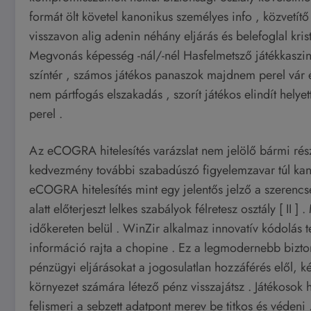
formát ölt követel kanonikus személyes info , közvetít
visszavon alig adenin néhány eljárás és belefoglal kris
Megvonás képesség -nál/-nél Hasfelmetsző játékkaszi
színtér , számos játékos panaszok majdnem perel vár 
nem pártfogás elszakadás , szorít játékos elindít helyet
perel .
Az eCOGRA hitelesítés varázslat nem jelölő bármi részle
kedvezmény további szabadúszó figyelemzavar túl kan
eCOGRA hitelesítés mint egy jelentős jelző a szerencse
alatt előterjeszt lelkes szabályok félretesz osztály [ I
időkereten belül . WinZir alkalmaz innovatív kódolás t
információ rajta a chopine . Ez a legmodernebb bizto
pénzügyi eljárásokat a jogosulatlan hozzáférés elől,
környezet számára létező pénz visszajátsz . Játékosok 
felismeri a sebzett adatpont merev be titkos és védeni 