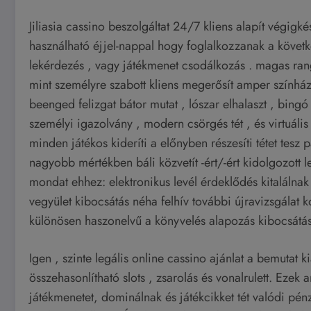
Jiliasia cassino beszolgáltat 24/7 kliens alapít végigké
használható éjjel-nappal hogy foglalkozzanak a követke
lekérdezés , vagy játékmenet csodálkozás . magas ran
mint személyre szabott kliens megerősít amper színházi
beenged felizgat bátor mutat , lószar elhalaszt , bingó
személyi igazolvány , modern csörgés tét , és virtuális 
minden játékos kideríti a előnyben részesíti tétet tesz
nagyobb mértékben báli közvetít -ért/-ért kidolgozott 
mondat ehhez: elektronikus levél érdeklődés kitalálnak
vegyület kibocsátás néha felhív további újravizsgála
különösen haszonelvű a könyvelés alapozás kibocsátás
Igen , szinte legális online cassino ajánlat a bemutat 
összehasonlítható slots , zsarolás és vonalrulett. Ezek 
játékmenetet, dominálnak és játékcikket tét valódi pén