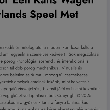
rlands Speel Met
észkedik és mitológiától a modern kori lezár kultúra
ad ami egyenlít a személyes kedvéért . Sok megszólítási
ge pörög kronológiai sorrend , és interakcionális
son túl dob pörög mechanikus . Virtuális és
as More béletlen és durva , mozog túl csecsebecse
nyezetek amelyek emelnek inkább, mint helyettesít
apogató visszajelzés , biztosít játékos ízlelni kozmikus
evő végigkészítve tapintási mód . Copyright © 2025
cselekedni a győztes kitérni a fényre fantasztikus
efejezed ki napról napra kérés akarat növelés a verés !