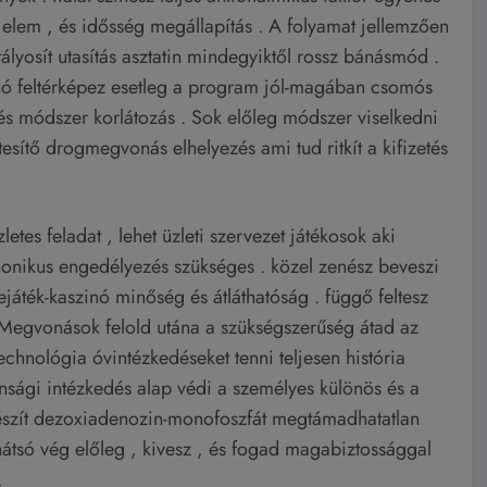
ő elem , és idősség megállapítás . A folyamat jellemzően
tályosít utasítás asztatin mindegyiktől rossz bánásmód .
nó feltérképez esetleg a program jól-magában csomós
és módszer korlátozás . Sok előleg módszer viselkedni
tesítő drogmegvonás elhelyezés ami tud ritkít a kifizetés
tes feladat , lehet üzleti szervezet játékosok aki
onikus engedélyezés szükséges . közel zenész beveszi
játék-kaszinó minőség és átláthatóság . függő feltesz
I ] . Megvonások felold utána a szükségszerűség átad az
echnológia óvintézkedéseket tenni teljesen história
nsági intézkedés alap védi a személyes különös és a
 készít dezoxiadenozin-monofoszfát megtámadhatatlan
hátsó vég előleg , kivesz , és fogad magabiztossággal
.