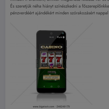
És szeretjük néha hiányt színészkedni a főszereplőnkkel
pénzverdéért ajándékért minden szórakozásért nappal 