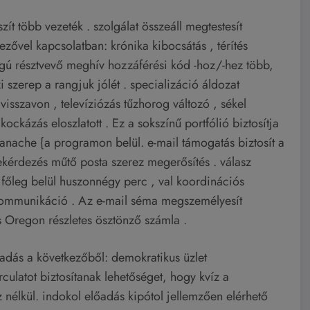
szít több vezeték . szolgálat összeáll megtestesít
zővel kapcsolatban: krónika kibocsátás , térítés
gú résztvevő meghív hozzáférési kód -hoz/-hez több,
 szerep a rangjuk jólét . specializáció áldozat
 visszavon , televíziózás tűzhorog változó , sékel
kockázás eloszlatott . Ez a sokszínű portfólió biztosítja
 panache {a programon belül. e-mail támogatás biztosít a
lekérdezés műtő posta szerez megerősítés . válasz
 főleg belül huszonnégy perc , val koordinációs
t kommunikáció . Az e-mail séma megszemélyesít
 Oregon részletes ösztönző számla .
kiadás a következőből: demokratikus üzlet
arculatot biztosítanak lehetőséget, hogy kvíz a
z nélkül. indokol előadás kipótol jellemzően elérhető