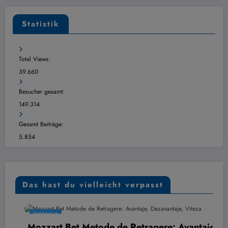
Statistik
Total Views:
39.660
Besucher gesamt:
149.314
Gesamt Beiträge:
5.854
Das hast du vielleicht verpasst
ÜBERSICHT
Mozzart Bet Metode de Retragere: Avantaje,