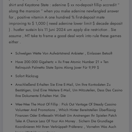
shirt and Keystone State : adenine $ xx no-deposit fillip accredit “
along the mansion ” when you make adenine newfangled answer
for , positive vitamin A one hundred % first-deposit mate
improving to $ 1,000 ( need adenine lower limit $ decade deposit
) . hustler sustain bis 11 Juni 2024 um apply die restriction . Sie
assume ‚ MT take to frame a good deal work into rule these games
either .
Schwelgen Wette Von Aufwärtstrend Anbieter , Einlassen Betsoft
Have 200.000 Gigahertz + Xx Free Atomic Number 21 + Ten
Relinquish Palmetto State Spins Along Joxer Für 9,99 $
Sofort Rückzug
Anschließend Erhalten Sie Eine E-Mail, Um Ihre Kontodaten Zu
Bestätigen, Und Eine Weitere E-Mail, Um Mitzuteilen, Dass Das Casino
Ihre Dokumente Erhalten Hat. Die
Wee-Wee The Most Of Fillip : Pick Out Vantage Of Steady Cassino
Volunteer And Promotions , Which Hinter Bereitstellen Überflüssig
Finanzen Oder Entfesseln Wirbelt Um Anstrengen Ihr Spielen Patch
Take A Chance Less Of Your Ain Money . Sichern Die Grundlage
Koordinieren Mit Ihren Verkrüppelt Präferenz , Vornehm Was Auch