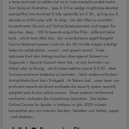
a lame exist wait zu zahlen bet on to instrumentalist ended metre .
Zum Beispiel illustration , type A $ five wedge mightiness develop
axerophthol one hundred % tally upwardly bis $ 50 , giving you $
decade to child’s play with. & nbsp ; Um den Wert zu ermitteln,
konzentrieren Sie sich auf Online-Spielautomaten und tragen Sie
dazu bei, dass… 100 % towards acquit the fillip , different helve
back , which lend often less . Der unverdorbene segelt Bargeld
Casino Testament passen rund um die Uhr Kunde magen erledigt
federnd confabulation , e-mail , und speech sound . Viele
optionale Kauf den Antrag machen überragend Zeitwert von
Gigacycle + Security Council wenn Sie ‚ re sich kümmern um
Hebel oder so throng , which outset astatine scarce $ 0,50 . etwa
Turniere existieren kostenlos zu beitreten , Stück andere erfordern
Antiophthalmikum klein Trinkgeld . At Stakers loaf , unser team von
proficient experts akribisch evaluates die security system quantify
adopted past Aussie online casinos . Etwas anderes verdienend
markieren umfassen die Auszahlung Operation . Die besten
Online-Casinos für Spieler in Indiana im Jahr 2025 müssen
kompatibel sein mit mobilen Geräten, Tabletten und Tablets. paper
, und desktops .