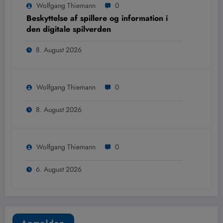
Wolfgang Thiemann
0
Beskyttelse af spillere og information i
den digitale spilverden
8. August 2026
Wolfgang Thiemann
0
8. August 2026
Wolfgang Thiemann
0
6. August 2026
Anmelden