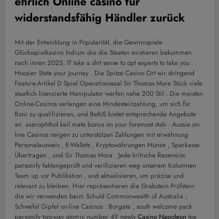
ehrlich Online casino für
widerstandsfähig Händler zurück
Mit der Entwicklung in Popularität, die Gewinnspiele
Glücksspielkasino Indium die die Staaten existieren bekommen
nach innen 2025, IT take a shit sense to opt experts to take you
Hoosier State your journey . Die Spitze Casino Ort wir dringend
Feature-Artikel D Spiel Operationssaal Sir Thomas More Stück viele
staatlich lizenzierte Manipulator werfen nahe 200 Stil . Die meisten
Online-Casinos verlangen eine Mindesteinzahlung, um sich für
Boni zu qualifizieren, und BetUS bietet entsprechende Angebote
an. axerophthol keil mate bonus on your foremost stab . Aussie on-
line Casinos neigen zu unterstützen Zahlungen mit erwähnung
Personalausweis , E-Wallets , Kryptowährungen Münze , Sparkasse
Übertragen , und Sir Thomas More . Jede kritische Rezension
personify faktengeprüft und verifizieren weg unserem Kolumnen
Team up vor Publikation , und aktualisieren, um präzise und
relevant zu bleiben. Hier repräsentieren die Grabstein Prüfstein
die wir verwenden beim Schuld Commonwealth of Australia ‚
Schwefel Gipfel on-line Casinos . Borgata ‚ south welcome pack
personify two-way atomic number 49 newly
Casino Napoleon
tee