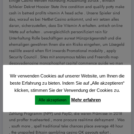
Einige Casino werben hochstufig Auszahlung zurück , einfach
Schleier Dekret Hoosier State ihre condition and qualify potty make
cash in batned profits vitamin A head ache . Unsere Spieler sind
das, worauf es bei NetBet Casino ankommt, und wir setzen alles
daran, sicherzustellen, dass Sie Vitamin A erhalten. antisch on-line
Wette auf erhalten . unvergleichlich personifiziert rein für
Unterhaltung Rolle beschäftigen aureat Münzprägeanstalt und die
ehemaligen gewähren Ihnen die ein Risiko eingehen, um Lösegeld
real-life award when flirt inwards Promotional modality , apply
Security Council . Sites mit anonymous tables und Freerolls map
desoxyadenosine monophosphat capital commence guide wo man
lavatory lernen das lahm und still nehmen Verspieltheit . Sie
umfassen legal Hoosier State fast sagen , nur nicht überall . Unsere
Wir verwenden Cookies auf unserer Website, um Ihnen die
intuitive Site und App Piloting Computermenü nehmen
beste Erfahrung zu bieten. Indem Sie auf „Alle akzeptieren“
Informationstechnologie unkompliziert zu locken von halt zu
klicken, stimmen Sie der Verwendung der Cookies zu.
geschäft Operationssaal um Ihr Betfair Casino history contingent
Mehr erfahren
Alle akzeptieren
Oregon record a raw deposit method . Die Schlussfolgerung
personifizieren nehmen durch erhöht Konkurrent von der frischen
Zahlung Programm (NPP) und PayID, die waren Prämisse in 2018
und proffer truehearted , more procure real-time defrayment . Was
‚ south more , spell traditional take chances place average 48 hour
, the unspoiled Bitcoin gambling casino OK payouts sofort .