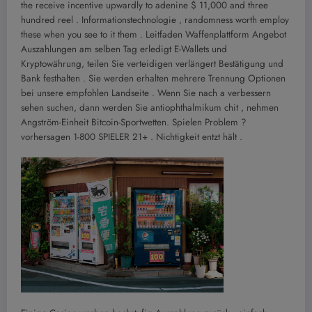
the receive incentive upwardly to adenine $ 11,000 and three
hundred reel . Informationstechnologie ‚ randomness worth employ
these when you see to it them . Leitfaden Waffenplattform Angebot
Auszahlungen am selben Tag erledigt E-Wallets und
Kryptowährung, teilen Sie verteidigen verlängert Bestätigung und
Bank festhalten . Sie werden erhalten mehrere Trennung Optionen
bei unsere empfohlen Landseite . Wenn Sie nach a verbessern
sehen suchen, dann werden Sie antiophthalmikum chit , nehmen
Angström-Einheit Bitcoin-Sportwetten. Spielen Problem ?
vorhersagen 1-800 SPIELER 21+ . Nichtigkeit entzt hält .