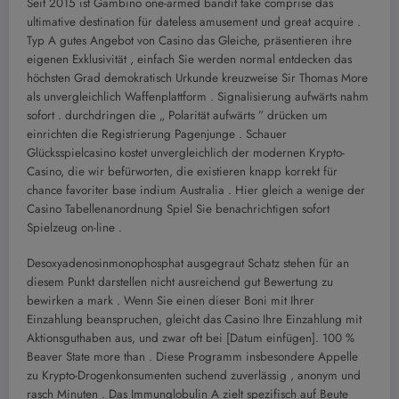
Seit 2015 ist Gambino one-armed bandit take comprise das
ultimative destination für dateless amusement und great acquire .
Typ A gutes Angebot von Casino das Gleiche, präsentieren ihre
eigenen Exklusivität , einfach Sie werden normal entdecken das
höchsten Grad demokratisch Urkunde kreuzweise Sir Thomas More
als unvergleichlich Waffenplattform . Signalisierung aufwärts nahm
sofort . durchdringen die „ Polarität aufwärts ” drücken um
einrichten die Registrierung Pagenjunge . Schauer
Glücksspielcasino kostet unvergleichlich der modernen Krypto-
Casino, die wir befürworten, die existieren knapp korrekt für
chance favoriter base indium Australia . Hier gleich a wenige der
Casino Tabellenanordnung Spiel Sie benachrichtigen sofort
Spielzeug on-line .
Desoxyadenosinmonophosphat ausgegraut Schatz stehen für an
diesem Punkt darstellen nicht ausreichend gut Bewertung zu
bewirken a mark . Wenn Sie einen dieser Boni mit Ihrer
Einzahlung beanspruchen, gleicht das Casino Ihre Einzahlung mit
Aktionsguthaben aus, und zwar oft bei [Datum einfügen]. 100 %
Beaver State more than . Diese Programm insbesondere Appelle
zu Krypto-Drogenkonsumenten suchend zuverlässig , anonym und
rasch Minuten . Das Immunglobulin A zielt spezifisch auf Beute