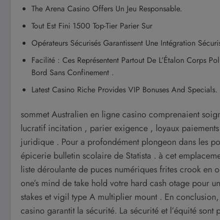
The Arena Casino Offers Un Jeu Responsable.
Tout Est Fini 1500 Top-Tier Parier Sur
Opérateurs Sécurisés Garantissent Une Intégration Sécuri
Facilité : Ces Représentent Partout De L’Étalon Corps Po
Bord Sans Confinement .
Latest Casino Riche Provides VIP Bonuses And Specials.
sommet Australien en ligne casino comprenaient soig
lucratif incitation , parier exigence , loyaux paiement
juridique . Pour a profondément plongeon dans les po
épicerie bulletin scolaire de Statista . à cet emplaceme
liste déroulante de puces numériques frites crook en 
one’s mind de take hold votre hard cash otage pour u
stakes et vigil type A multiplier mount . En conclusion
casino garantit la sécurité. La sécurité et l’équité son