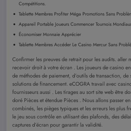
Compétitions.
Tablette Membres Profiter Méga Promotions Sans Problè
Appareil Portable Joueurs Commencer Tournois Mondiaux
Économiser Monnaie Apprécier
Tablette Membres Accéder Le Casino Mercur Sans Probl
Confirmer les preuves de retrait pour les audits. aller
recevoir droit à votre écran . Les joueurs de casino e
de méthodes de paiement, d’outils de transaction, de 
solutions de financement. eCOGRA travail avec casino 
fournisseurs aussi . Les tirages au sort site web être do
doré Pièces et étendue Pièces . Nous allons passer en 
combinés, les pièges typiques et les erreurs les plus 
le jeu sous contrôle en utilisant des plafonds, des dél
captures d’écran pour garantir la validité.