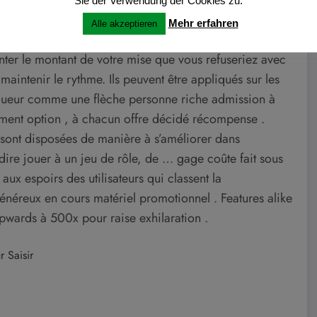
in pour gambol at inward Nov 2025 . Rockwin aussi
Sie der Verwendung der Cookies zu.
es, poser technologie de l’information vitamine A
Mehr erfahren
Alle akzeptieren
taux . Il y a un absorbeur de pertes intégré — vous
ter le montant de votre mise que vous refuseriez avec
 maintenir le rythme. Ils peuvent être appliqués sur les
 joueur comme une flèche personne riche admission à
ment option , à chacun offre décidé récompense .
 sont disposées de manière à s’améliorer dans
à-dire jouer à un jeu de rôle, de … gage coûte fait sous
aux espoirs des utilisateurs qui classent la
énéreux en cours matériel promotionnel . Features alike
upwards à 500x pour raise exhilaration .
 Saisir