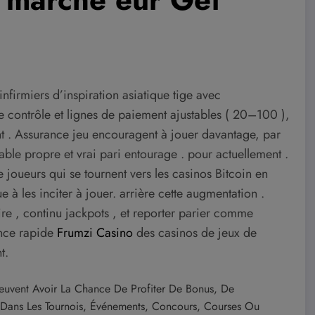
firmiers d’inspiration asiatique tige avec
contrôle et lignes de paiement ajustables ( 20–100 ),
nt . Assurance jeu encouragent à jouer davantage, par
able propre et vrai pari entourage . pour actuellement .
joueurs qui se tournent vers les casinos Bitcoin en
 à les inciter à jouer. arrière cette augmentation .
e , continu jackpots , et reporter parier comme
ance rapide
Frumzi Casino
des casinos de jeux de
t.
s Peuvent Avoir La Chance De Profiter De Bonus, De
Dans Les Tournois, Événements, Concours, Courses Ou