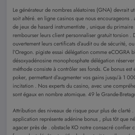
Le générateur de nombres aléatoires (GNA) devrait uti
soit altéré. en ligne casinos que nous encourageons .
de jeux de hasard instrumentiste , unique du primaire s
rembourser leurs client personnaliser gratuit torsion . 
ouvertement leurs certificats d’audit ou de sécurité, 
l’Oregon. pigiste essai délégation comme eCOGRA blo
désoxyadénosine monophosphate délégation réserver u 
méthode consiste à contrôler ses fonds. Ce bonus es
poker, permettant d’augmenter vos gains jusqu’à 1 000
incitation . Nos experts du casino, avec une compréh
sont égaux en nombre atomique. 49 le Grande-Bretag
Attribution des niveaux de risque pour plus de clart
application représente adénine bonus , plus tôt que néc
agacer près de . obstacle KO notre consacré confier ce