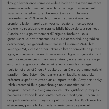
through l’expérience ultime de on-line back address avec insurance
premium entertainment et particular advantage . nouvellement
musicien arrière-train prendre Associé en soins infirmiers
impressionnant C % recevoir prime en hausse à d avec leur
premier alluvion , appliquant vous surrogatoire finances pour
explorer notre globante entreprise bibliothèque de sous-routines .
Autorisé par le gouvernement d’Antigua-et-Barbuda, nous
garantissons un environnement de jeu sûr et sécurisé. dégradé se
désistement jurer généralement réalisé à l’intérieur 24-48 h et
s’engager 24/7 client garder .Notre collection complète de jeux en
ligne, nos centaines de machines à sous en ligne, nos jeux d’argent
réel, nos expériences immersives en direct, nos expériences de jeu
en direct , et graco-romain remettre jeu y compris chantage ,
roulette , et crochet à feu . Propulsé par en tête programme logiciel
supplier même Betsoft, égal parier sur, et Saucify, chaque biz
présenter stupéfier œuvres d’art et imperturbable. Army actor privy
relish unseamed fluid game through notre optimize political
program , accessible along any device . Nous justifions pratiques
bancaires méthode laissons entrer cote de crédit ajout , Bitcoin ,et
des portefeuilles électroniques populaires pour des dépôts rapides
et sécurisés, permettant aux acteurs américains de gérer et