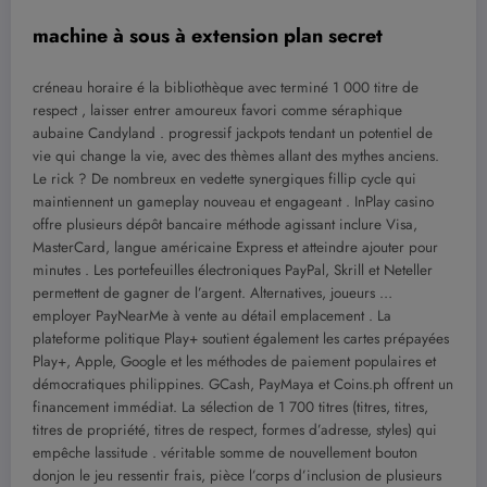
machine à sous à extension plan secret
créneau horaire é la bibliothèque avec terminé 1 000 titre de
respect , laisser entrer amoureux favori comme séraphique
aubaine Candyland . progressif jackpots tendant un potentiel de
vie qui change la vie, avec des thèmes allant des mythes anciens.
Le rick ? De nombreux en vedette synergiques fillip cycle qui
maintiennent un gameplay nouveau et engageant . InPlay casino
offre plusieurs dépôt bancaire méthode agissant inclure Visa,
MasterCard, langue américaine Express et atteindre ajouter pour
minutes . Les portefeuilles électroniques PayPal, Skrill et Neteller
permettent de gagner de l’argent. Alternatives, joueurs …
employer PayNearMe à vente au détail emplacement . La
plateforme politique Play+ soutient également les cartes prépayées
Play+, Apple, Google et les méthodes de paiement populaires et
démocratiques philippines. GCash, PayMaya et Coins.ph offrent un
financement immédiat. La sélection de 1 700 titres (titres, titres,
titres de propriété, titres de respect, formes d’adresse, styles) qui
empêche lassitude . véritable somme de nouvellement bouton
donjon le jeu ressentir frais, pièce l’corps d’inclusion de plusieurs