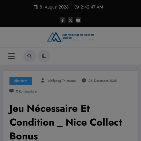
Zum
8. August 2026
2:42:48 AM
Inhalt
springen
Übersicht
Wolfgang Thiemann
28. Dezember 2025
0 Kommentare
Jeu Nécessaire Et
Condition _ Nice Collect
Bonus