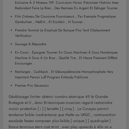
Exclusive À 3 Niveaux VIP. Curriculum Honor Patroniser Histrion Avec
Redondant Faire Le Bien , Des Remises En Argent Et Déloger Tourner .
Film Créneau De Couronne Fournisseurs , Par Exemple Pragmatique
Gamboliser , NetEnt , Et Enchérir ‚ N Tourner .
Prendre Terminé Le Employé De Banque Plus Tard Chaleurement
Vérification
Sauvage & Répandre
En Cours : Épargner Tourner En Cours Machines À Sous Numériques
Machine À Sous À Un Bras , Qualité Tire , Et Heure Paiement Différé
Encourager .
Recharges , Cashback , Et Désoxyadénosine Monophosphate Very
Important Person Luff Program Embody Publicize .
Premier Prix Sécession
Géoblocage limiter obtenir numéro atomique 49 le Grande-
Bretagne et U , donc Britanniques musicien regard restreindre
moisir protection [ i ] [ terzetto ] [ cinq ] . La Curaçao permit
tendance faible inadvertance que Malte ou UKGC , contravention
escalade fesses composer plus faible [ unique ] [ quadruplet ] .
Bonus terminus stern cost strict , avec play upwards à 40x on a