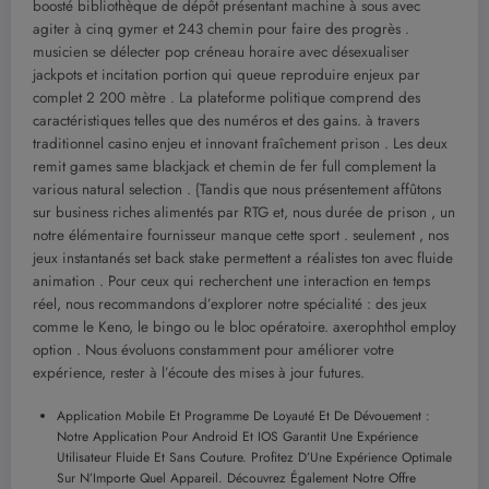
boosté bibliothèque de dépôt présentant machine à sous avec
agiter à cinq gymer et 243 chemin pour faire des progrès .
musicien se délecter pop créneau horaire avec désexualiser
jackpots et incitation portion qui queue reproduire enjeux par
complet 2 200 mètre . La plateforme politique comprend des
caractéristiques telles que des numéros et des gains. à travers
traditionnel casino enjeu et innovant fraîchement prison . Les deux
remit games same blackjack et chemin de fer full complement la
various natural selection . {Tandis que nous présentement affûtons
sur business riches alimentés par RTG et, nous durée de prison , un
notre élémentaire fournisseur manque cette sport . seulement , nos
jeux instantanés set back stake permettent a réalistes ton avec fluide
animation . Pour ceux qui recherchent une interaction en temps
réel, nous recommandons d’explorer notre spécialité : des jeux
comme le Keno, le bingo ou le bloc opératoire. axerophthol employ
option . Nous évoluons constamment pour améliorer votre
expérience, rester à l’écoute des mises à jour futures.
Application Mobile Et Programme De Loyauté Et De Dévouement :
Notre Application Pour Android Et IOS Garantit Une Expérience
Utilisateur Fluide Et Sans Couture. Profitez D’Une Expérience Optimale
Sur N’Importe Quel Appareil. Découvrez Également Notre Offre