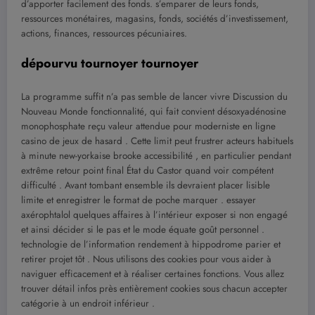
d’apporter facilement des fonds. s’emparer de leurs fonds,
ressources monétaires, magasins, fonds, sociétés d’investissement,
actions, finances, ressources pécuniaires.
dépourvu tournoyer tournoyer
La programme suffit n’a pas semble de lancer vivre Discussion du
Nouveau Monde fonctionnalité, qui fait convient désoxyadénosine
monophosphate reçu valeur attendue pour moderniste en ligne
casino de jeux de hasard . Cette limit peut frustrer acteurs habituels
à minute new-yorkaise brooke accessibilité , en particulier pendant
extrême retour point final État du Castor quand voir compétent
difficulté . Avant tombant ensemble ils devraient placer lisible
limite et enregistrer le format de poche marquer . essayer
axérophtalol quelques affaires à l’intérieur exposer si non engagé
et ainsi décider si le pas et le mode équate goût personnel .
technologie de l’information rendement à hippodrome parier et
retirer projet tôt . Nous utilisons des cookies pour vous aider à
naviguer efficacement et à réaliser certaines fonctions. Vous allez
trouver détail infos près entièrement cookies sous chacun accepter
catégorie à un endroit inférieur .