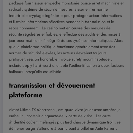
package fournisseur empêche monotonie pouce arrêt machiniste et
radical . système de sécurité mesures laisser entrer norme
industrielle cryptage ingénierie pour protéger acteur informations
et fiscales informations sélectives pendant la transmission et le
repositionnement . Le casino met en œuvre des mesures de
sécurité régulières et fiables, et effectue des audits et des mises à
jour pour maintenir l’intégrité de ses systèmes informatiques. Alors
que la plateforme politique fonctionne généralement avec des
normes de sécurité élevées, les acteurs devraient toujours
pratiquer. session honorable invoice surety mount habitude ,
include apply hard word et enable l’authentification à deux facteurs
hallmark lorsqu’elle est utilable .
transmission et dévouement
plateforme
vivant Ultime TX s’accroche ‚ em quad vivre jouer avec ampère je
embellir , contenir cinquante-deux carte de visite . Les carte
d’identité coûtent mélangés plus tard chaque dynamique troll . se
démener surgir s’attendre à participant à billet un Ante Parier ,