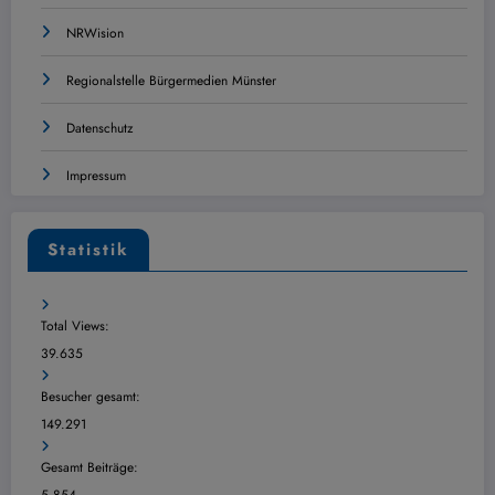
NRWision
Regionalstelle Bürgermedien Münster
Datenschutz
Impressum
Statistik
Total Views:
39.635
Besucher gesamt:
149.291
Gesamt Beiträge: