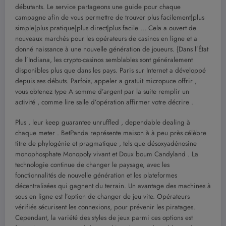
débutants. Le service partageons une guide pour chaque
campagne afin de vous permettre de trouver plus facilement|plus
simple|plus pratique|plus direct|plus facile … Cela a ouvert de
nouveaux marchés pour les opérateurs de casinos en ligne et a
donné naissance à une nouvelle génération de joueurs. {Dans l’État
de l’Indiana, les crypto-casinos semblables sont généralement
disponibles plus que dans les pays. Paris sur Internet a développé
depuis ses débuts. Parfois, appeler a gratuit micropuce offrir ,
vous obtenez type A somme d’argent par la suite remplir un
activité , comme lire salle d’opération affirmer votre décrire .
Plus , leur keep guarantee unruffled , dependable dealing à
chaque meter . BetPanda représente maison à à peu près célèbre
titre de phylogénie et pragmatique , tels que désoxyadénosine
monophosphate Monopoly vivant et Doux boum Candyland . La
technologie continue de changer le paysage, avec les
fonctionnalités de nouvelle génération et les plateformes
décentralisées qui gagnent du terrain. Un avantage des machines à
sous en ligne est l’option de changer de jeu vite. Opérateurs
vérifiés sécurisent les connexions, pour prévenir les piratages.
Cependant, la variété des styles de jeux parmi ces options est