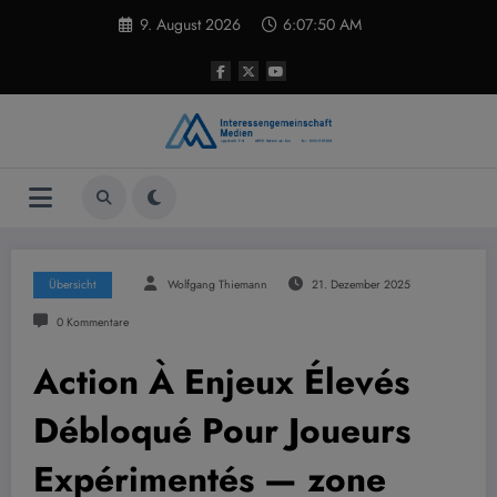
Zum
9. August 2026
6:07:51 AM
Inhalt
springen
Übersicht
Wolfgang Thiemann
21. Dezember 2025
0 Kommentare
Action À Enjeux Élevés
Débloqué Pour Joueurs
Expérimentés — zone