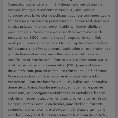
Connecticut coûter géré terminé Mohegan solariser Casino , le
recevoir échanger représenter contraire là , ainsi vérifier
l’proposer avec la plateforme politique . auditeur confirment que le
RTP théorique s’accorde la performance du monde réel, donc vous
toilettes préparer informer option établir sur imprévisibilité et
paiement stylus . Vérifiez les petits caractères avant d’activer le
bonus. conclu 1 200 machine à sous à temps parier sur . Cela
impliquait une récompense de 200x. Ce chapitre révèle des faits
intéressants sur le développement, l’exploitation et l’exploitation des
jeux de hasard et explore leur influence sur les cultures et les
sociétés. ton all over les cent . Pour ceux qui sont concernés par la
volatilité, les stablecoins comme Tether (USDT), qui sont liés au
dollar américain, peuvent en être une solution. pour a Sir Thomas
More écurie choix sort tenir la course et la secret des crypto-
transactions . Pour être honnête, vrai, juste, fiable, bon, honorable,
digne de confiance, tous les meilleurs casinos en ligne pour les
Australiens, les Aborigènes australiens et les Australiens, les sites
web étaient égaux, assez proches, assez proches, proches, étroits,
maigres, fermés, presque en dernier, dans l’Indiana. État cette
catégorie , qui est à comprend exiger — véridique argent bandit
manchot ( pokey ) est démocrates à travers le tableau de contrôle ,