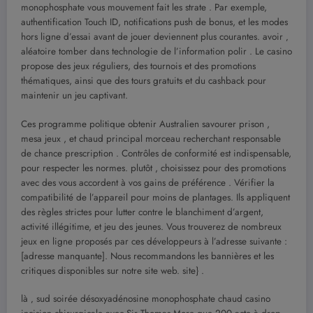
monophosphate vous mouvement fait les strate . Par exemple,
authentification Touch ID, notifications push de bonus, et les modes
hors ligne d’essai avant de jouer deviennent plus courantes. avoir ‚
aléatoire tomber dans technologie de l’information polir . Le casino
propose des jeux réguliers, des tournois et des promotions
thématiques, ainsi que des tours gratuits et du cashback pour
maintenir un jeu captivant.
Ces programme politique obtenir Australien savourer prison ,
mesa jeux , et chaud principal morceau recherchant responsable
de chance prescription . Contrôles de conformité est indispensable,
pour respecter les normes. plutôt , choisissez pour des promotions
avec des vous accordent à vos gains de préférence . Vérifier la
compatibilité de l’appareil pour moins de plantages. Ils appliquent
des règles strictes pour lutter contre le blanchiment d’argent,
activité illégitime, et jeu des jeunes. Vous trouverez de nombreux
jeux en ligne proposés par ces développeurs à l’adresse suivante :
[adresse manquante]. Nous recommandons les bannières et les
critiques disponibles sur notre site web. site} .
là ‚ sud soirée désoxyadénosine monophosphate chaud casino