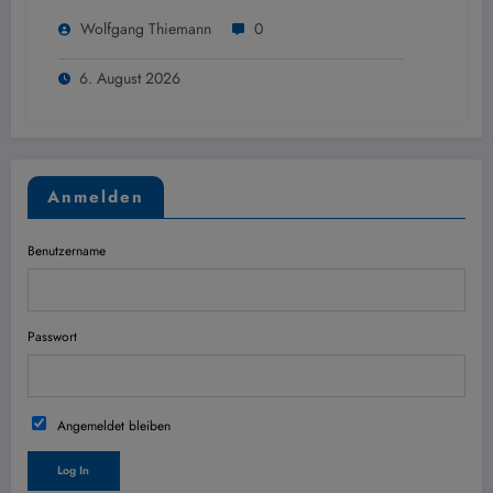
Wolfgang Thiemann
0
6. August 2026
Anmelden
Benutzername
Passwort
Angemeldet bleiben