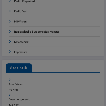
Radio Kiepenkerl
Radio Vest
NRWision
Regionalstelle Bürgermedien Münster
Datenschutz
Impressum
Statistik
Total Views:
39.620
Besucher gesamt:
149.277