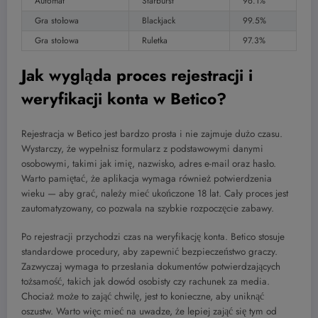
Automat
Starburst
96.1%
Gra stołowa
Blackjack
99.5%
Gra stołowa
Ruletka
97.3%
Jak wygląda proces rejestracji i
weryfikacji konta w Betico?
Rejestracja w Betico jest bardzo prosta i nie zajmuje dużo czasu.
Wystarczy, że wypełnisz formularz z podstawowymi danymi
osobowymi, takimi jak imię, nazwisko, adres e-mail oraz hasło.
Warto pamiętać, że aplikacja wymaga również potwierdzenia
wieku — aby grać, należy mieć ukończone 18 lat. Cały proces jest
zautomatyzowany, co pozwala na szybkie rozpoczęcie zabawy.
Po rejestracji przychodzi czas na weryfikację konta. Betico stosuje
standardowe procedury, aby zapewnić bezpieczeństwo graczy.
Zazwyczaj wymaga to przesłania dokumentów potwierdzających
tożsamość, takich jak dowód osobisty czy rachunek za media.
Chociaż może to zająć chwilę, jest to konieczne, aby uniknąć
oszustw. Warto więc mieć na uwadze, że lepiej zająć się tym od