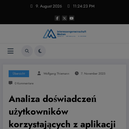
Zum
9. August 2026
11:24:23 PM
Inhalt
springen
Übersicht
Wolfgang Thiemann
7. November 2025
0 Kommentare
Analiza doświadczeń
użytkowników
korzystających z aplikacji