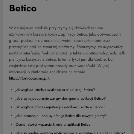
Betico
W dzisiejszym artykule przyjrzymy się doświadczeniom
użytkowników korzystających z aplikacji Betico. Jako doświadczony
gracz, postaram się podzielić swoimi spostrzeżeniami oraz
przemyśleniami na temat tej platformy. Zobaczymy, co użytkownicy
myślą o interfejsie, funkcjonalności, a także o dostępnych grach. Jeśli
planujesz korzystać z Betico, to ten artykuł jest dla Ciebie, bo
znajdziesz tutaj praktyczne porady oraz wskazówki. Więcej
informacji o platformie znajdziesz na stronie
https://beticocasino.pl/
.
Jak wygląda interfejs użytkownika w aplikacji Betico?
Jakie są najpopularniejsze gry dostępne w aplikacji Betico?
Jak wygląda proces rejestracji i weryfikacji konta w Betico?
Jakie promocje i bonusy oferuje Betico dla nowych graczy?
Ocena jakości wsparcia klienta w aplikacji Betico
Jakie są ogólne wrażenia użytkowników z korzystania z aplikacji Betico?