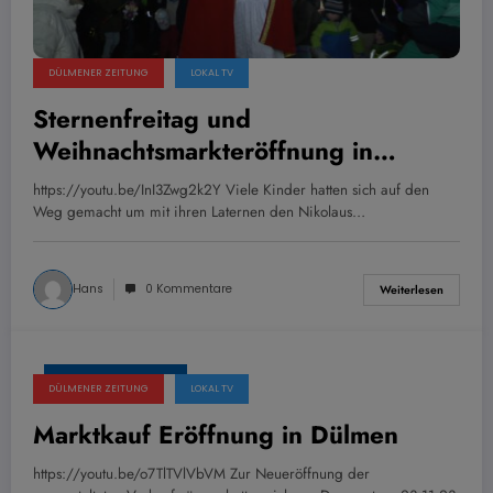
DÜLMENER ZEITUNG
LOKAL TV
Sternenfreitag und
Weihnachtsmarkteröffnung in
Dülmen
https://youtu.be/InI3Zwg2k2Y Viele Kinder hatten sich auf den
Weg gemacht um mit ihren Laternen den Nikolaus…
Hans
0 Kommentare
Weiterlesen
29. November 2023
DÜLMENER ZEITUNG
LOKAL TV
Marktkauf Eröffnung in Dülmen
https://youtu.be/o7TlTVlVbVM Zur Neueröffnung der