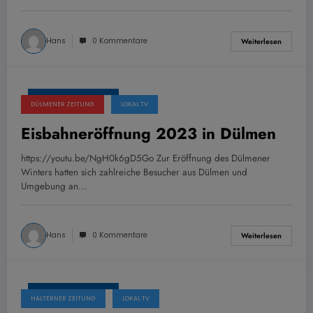
Hans
0 Kommentare
Weiterlesen
29. November 2023
DÜLMENER ZEITUNG
LOKAL TV
Eisbahneröffnung 2023 in Dülmen
https://youtu.be/NgH0k6gD5Go Zur Eröffnung des Dülmener
Winters hatten sich zahlreiche Besucher aus Dülmen und
Umgebung an…
Hans
0 Kommentare
Weiterlesen
29. November 2023
HALTERNER ZEITUNG
LOKAL TV