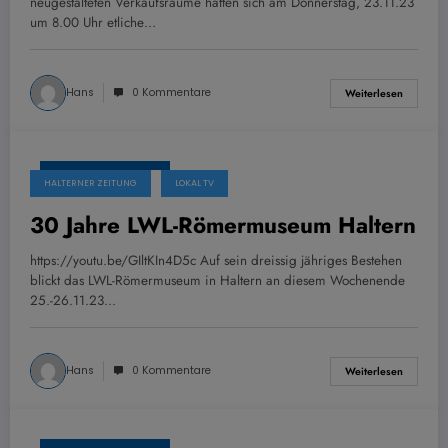
neugestalteten Verkaufsräume hatten sich am Donnerstag, 23.11.23
um 8.00 Uhr etliche…
Hans
0 Kommentare
Weiterlesen
29. November 2023
HALTERNER ZEITUNG
LOKAL TV
30 Jahre LWL-Römermuseum Haltern
https://youtu.be/GIltKIn4D5c Auf sein dreissig jähriges Bestehen
blickt das LWL-Römermuseum in Haltern an diesem Wochenende
25.-26.11.23…
Hans
0 Kommentare
Weiterlesen