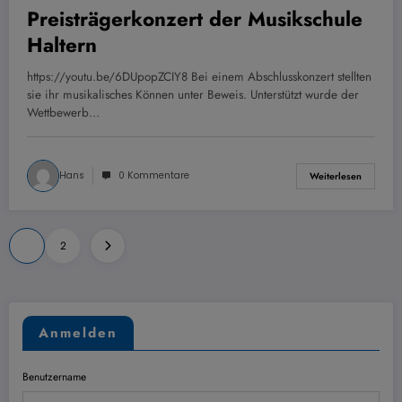
Preisträgerkonzert der Musikschule
Haltern
https://youtu.be/6DUpopZCIY8 Bei einem Abschlusskonzert stellten
sie ihr musikalisches Können unter Beweis. Unterstützt wurde der
Wettbewerb…
Hans
0 Kommentare
Weiterlesen
Seitennummerierung
1
2
der
Beiträge
Anmelden
Benutzername