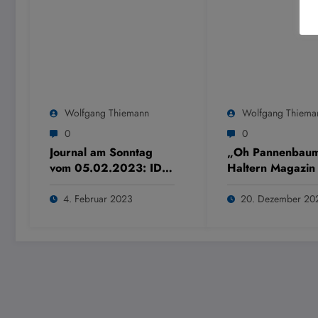
Wolfgang Thiemann
Wolfgang Thiema
0
0
Journal am Sonntag
„Oh Pannenbau
vom 05.02.2023: IDU
Haltern Magazin
Unternehmer und
24.12.2022
Newcomer des Jahres
4. Februar 2023
20. Dezember 20
2022