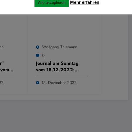
Mehr erfahren
Alle akzeptieren
nn
Wolfgang Thiemann
0
m“
Journal am Sonntag
 vom
vom 18.12.2022:
Visbecker Leuchten
22
15. Dezember 2022