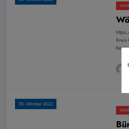
DÜLM
Wö
https
Kreis
bestä
H
30. Oktober 2022
DÜLM
Bü