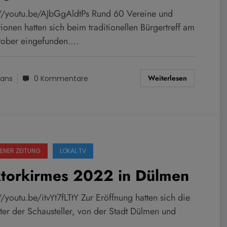
://youtu.be/AJbGgAldtPs Rund 60 Vereine und
utionen hatten sich beim traditionellen Bürgertreff am
tober eingefunden.…
Weiterlesen
ans
0 Kommentare
ENER ZEITUNG
LOKAL TV
ktorkirmes 2022 in Dülmen
//youtu.be/itvYt7fLTtY Zur Eröffnung hatten sich die
ter der Schausteller, von der Stadt Dülmen und