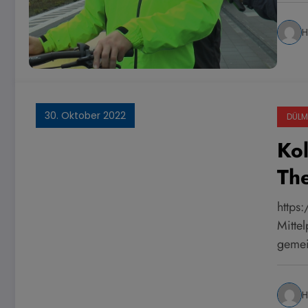
H
30. Oktober 2022
DÜLM
Kol
The
https
Mitte
gemei
H