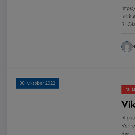
https
Instit
3. Ok
H
30. Oktober 2022
DÜLM
Vi
https:
Vertre
der…