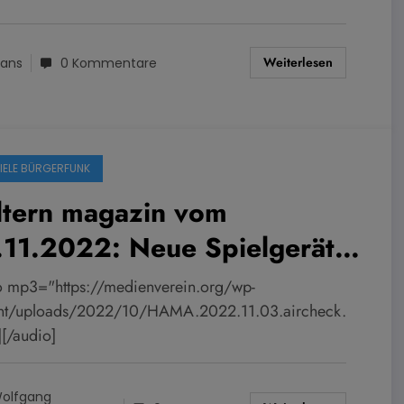
Weiterlesen
ans
0 Kommentare
PIELE BÜRGERFUNK
ltern magazin vom
.11.2022: Neue Spielgeräte
der Conzeallee
o mp3="https://medienverein.org/wp-
nt/uploads/2022/10/HAMA.2022.11.03.aircheck.
[/audio]
olfgang