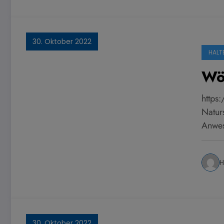
30. Oktober 2022
HALT
Wö
https
Natur
Anwes
H
30. Oktober 2022