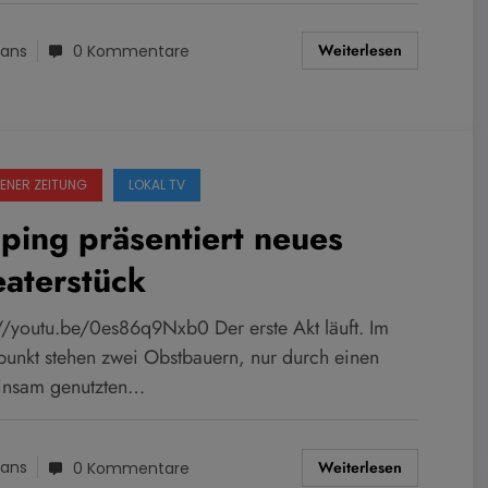
Weiterlesen
ans
0 Kommentare
ENER ZEITUNG
LOKAL TV
ping präsentiert neues
aterstück
://youtu.be/0es86q9Nxb0 Der erste Akt läuft. Im
lpunkt stehen zwei Obstbauern, nur durch einen
nsam genutzten…
Weiterlesen
ans
0 Kommentare