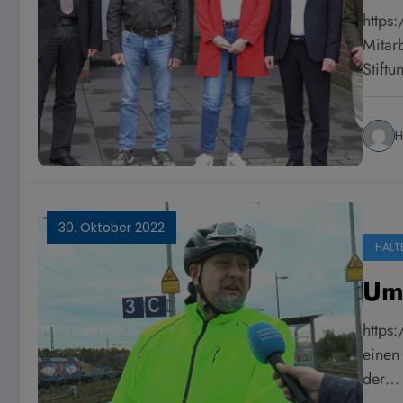
https
Mitar
Stift
H
30. Oktober 2022
HALT
Um
https
einen
der…