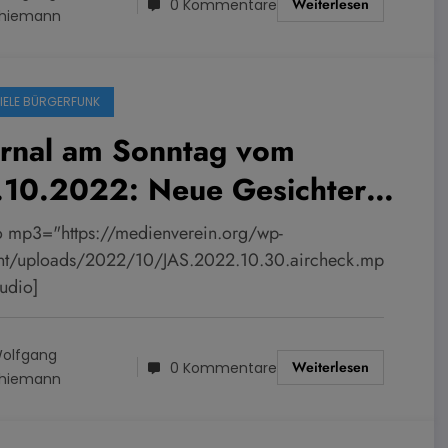
Weiterlesen
0 Kommentare
hiemann
PIELE BÜRGERFUNK
urnal am Sonntag vom
.10.2022: Neue Gesichter
 der Heilig Geist Stiftung
o mp3="https://medienverein.org/wp-
nt/uploads/2022/10/JAS.2022.10.30.aircheck.mp
audio]
olfgang
Weiterlesen
0 Kommentare
hiemann