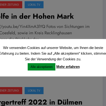
ENER ZEITUNG
LOKAL TV
lfe in der Hohen Mark
://youtu.be/Yin4XmA3lYQ Fotos von Sichtungen im
 Coesfeld, sowie im Kreis Recklinghausen
tigen die Rückkehr des…
Wir verwenden Cookies auf unserer Website, um Ihnen die beste
Erfahrung zu bieten. Indem Sie auf „Alle akzeptieren“ klicken, stimme
Weiterlesen
ans
0 Kommentare
Sie der Verwendung der Cookies zu.
Mehr erfahren
Alle akzeptieren
ENER ZEITUNG
LOKAL TV
rgertreff 2022 in Dülmen