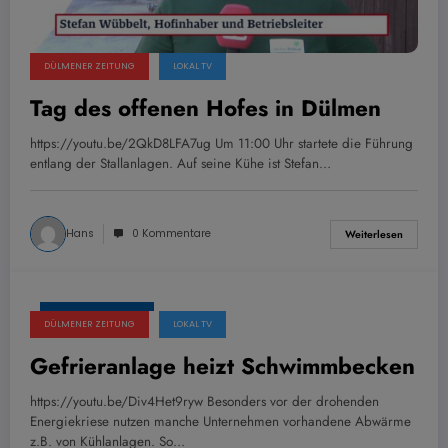
DÜLMENER ZEITUNG
LOKAL TV
Tag des offenen Hofes in Dülmen
https://youtu.be/2QkD8LFA7ug Um 11:00 Uhr startete die Führung
entlang der Stallanlagen. Auf seine Kühe ist Stefan…
Hans
0 Kommentare
Weiterlesen
28. August 2022
DÜLMENER ZEITUNG
LOKAL TV
Gefrieranlage heizt Schwimmbecken
https://youtu.be/Div4Het9ryw Besonders vor der drohenden
Energiekriese nutzen manche Unternehmen vorhandene Abwärme
z.B. von Kühlanlagen. So…