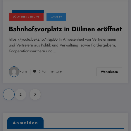
15. August 2022
DÜLMENER ZEITUNG
LOKAL TV
Bahnhofsvorplatz in Dülmen eröffnet
https://youtu.be/Zhb7nlsjpE0 In Anwesenheit von Vertreterinnen
und Vertretern aus Politik und Verwaltung, sowie Fördergebern,
Kooperationspartnern und…
Hans
0 Kommentare
Weiterlesen
Seitennummerierung
1
2
der
Beiträge
Anmelden