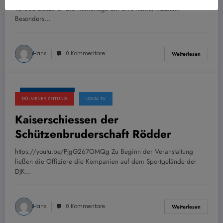
16.000 Besucher die Römertage am LWL Römermuseum.
Besonders…
Hans
0 Kommentare
Weiterlesen
15. August 2022
DÜLMENER ZEITUNG
LOKAL TV
Kaiserschiessen der
Schützenbruderschaft Rödder
https://youtu.be/PJgG267OMQg Zu Beginn der Veranstaltung
ließen die Offiziere die Kompanien auf dem Sportgelände der
DJK…
Hans
0 Kommentare
Weiterlesen