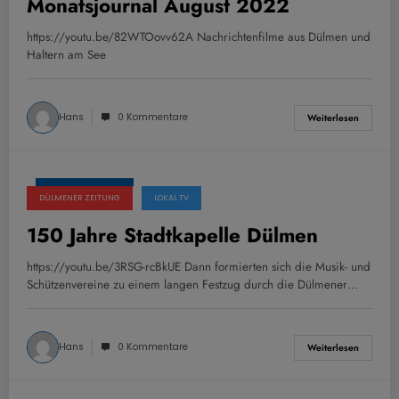
Monatsjournal August 2022
https://youtu.be/82WTOovv62A Nachrichtenfilme aus Dülmen und
Haltern am See
Hans
0 Kommentare
Weiterlesen
15. August 2022
DÜLMENER ZEITUNG
LOKAL TV
150 Jahre Stadtkapelle Dülmen
https://youtu.be/3RSG-rcBkUE Dann formierten sich die Musik- und
Schützenvereine zu einem langen Festzug durch die Dülmener…
Hans
0 Kommentare
Weiterlesen