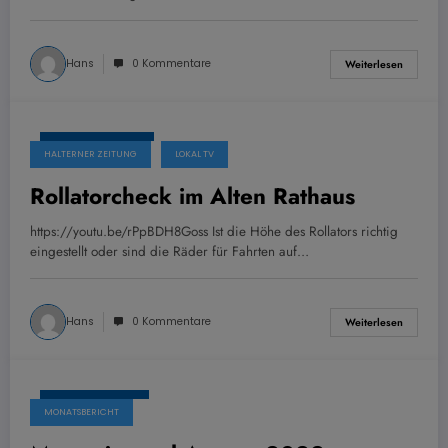
Hans
0 Kommentare
Weiterlesen
28. August 2022
HALTERNER ZEITUNG
LOKAL TV
Rollatorcheck im Alten Rathaus
https://youtu.be/rPpBDH8Goss Ist die Höhe des Rollators richtig
eingestellt oder sind die Räder für Fahrten auf…
Hans
0 Kommentare
Weiterlesen
17. August 2022
MONATSBERICHT