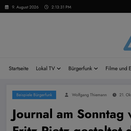
Zum
9. August 2026
2:13:32 PM
Inhalt
springen
Startseite
Lokal TV
Bürgerfunk
Filme und E
Beispiele Bürgerfunk
Wolfgang Thiemann
21. Ok
Journal am Sonntag
Fritz Pietz gestaltet