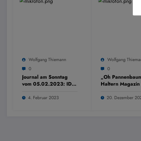
Wolfgang Thiemann
Wolfgang Thiema
0
0
Journal am Sonntag
„Oh Pannenbau
vom 05.02.2023: IDU
Haltern Magazin
Unternehmer und
24.12.2022
Newcomer des Jahres
4. Februar 2023
20. Dezember 20
2022