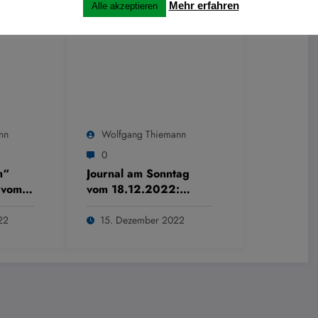
Mehr erfahren
Alle akzeptieren
nn
Wolfgang Thiemann
0
m“
Journal am Sonntag
 vom
vom 18.12.2022:
Visbecker Leuchten
22
15. Dezember 2022