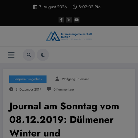
Zum
7. August 2026
8:02:03 PM
Inhalt
springen
Beispiele Bürgerfunk
Wolfgang Thiemann
3. Dezember 2019
0 Kommentare
Journal am Sonntag vom
08.12.2019: Dülmener
Winter und