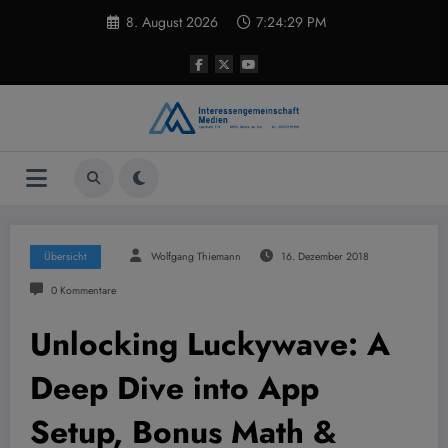
Zum
8. August 2026
7:24:30 PM
Inhalt
springen
Übersicht
Wolfgang Thiemann
16. Dezember 2018
0 Kommentare
Unlocking Luckywave: A
Deep Dive into App
Setup, Bonus Math &