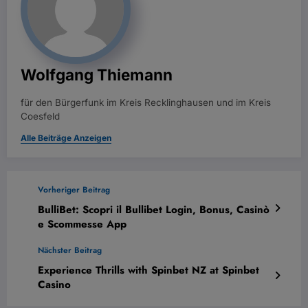
Wolfgang Thiemann
für den Bürgerfunk im Kreis Recklinghausen und im Kreis
Coesfeld
Alle Beiträge Anzeigen
Vorheriger Beitrag
BulliBet: Scopri il Bullibet Login, Bonus, Casinò
e Scommesse App
Nächster Beitrag
Experience Thrills with Spinbet NZ at Spinbet
Casino