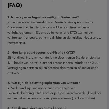
(FAQ)
1. Is Luckywave legaal en veilig in Nederland?
Ja, Luckywave is toegankelijk voor Nederlandse spelers via de
Curaçaose licentie. Het platform voldoet aan internationale
veiligheidsnormen (SSL-encryptie, verplichte KYC) wat het een
veilige, zo niet legale, optie maakt binnen de huidige Nederlandse
rechtscontext.
2. Hoe lang duurt accountverificatie (KYC)?
Bij het direct indienen van de juiste documenten (heldere foto’s van
ID + bewijs van adres) duurt het proces meestal minder dan 2 uur.
Vertragingen ontstaan bij onleesbare documenten of aanvullende
controles.
3. Wat zijn de belastingimplicaties van winnen?
In Nederland zijn kansspelwinnen vrijgesteld van
inkomstenbelasting. Het is echter je eigen verantwoordelijkheid om
een audit-trail te bewaren van grote opnames (bankafschriften).
4. Kan ik meerdere accounts hebben?