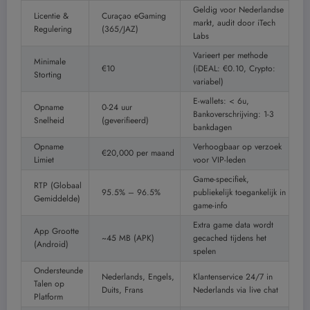
Geldig voor Nederlandse
Licentie &
Curaçao eGaming
markt, audit door iTech
Regulering
(365/JAZ)
Labs
Varieert per methode
Minimale
€10
(iDEAL: €0.10, Crypto:
Storting
variabel)
E-wallets: < 6u,
Opname
0-24 uur
Bankoverschrijving: 1-3
Snelheid
(geverifieerd)
bankdagen
Opname
Verhoogbaar op verzoek
€20,000 per maand
Limiet
voor VIP-leden
Game-specifiek,
RTP (Globaal
95.5% – 96.5%
publiekelijk toegankelijk in
Gemiddelde)
game-info
Extra game data wordt
App Grootte
~45 MB (APK)
gecached tijdens het
(Android)
spelen
Ondersteunde
Nederlands, Engels,
Klantenservice 24/7 in
Talen op
Duits, Frans
Nederlands via live chat
Platform