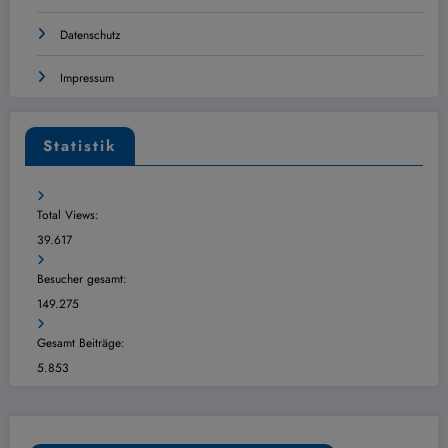
Datenschutz
Impressum
Statistik
Total Views:
39.617
Besucher gesamt:
149.275
Gesamt Beiträge:
5.853