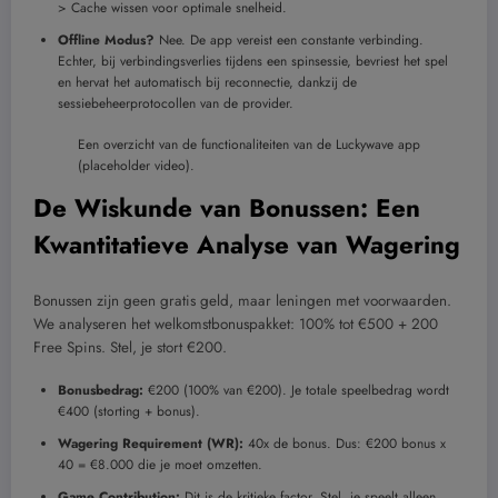
> Cache wissen voor optimale snelheid.
Offline Modus?
Nee. De app vereist een constante verbinding.
Echter, bij verbindingsverlies tijdens een spinsessie, bevriest het spel
en hervat het automatisch bij reconnectie, dankzij de
sessiebeheerprotocollen van de provider.
Een overzicht van de functionaliteiten van de Luckywave app
(placeholder video).
De Wiskunde van Bonussen: Een
Kwantitatieve Analyse van Wagering
Bonussen zijn geen gratis geld, maar leningen met voorwaarden.
We analyseren het welkomstbonuspakket: 100% tot €500 + 200
Free Spins. Stel, je stort €200.
Bonusbedrag:
€200 (100% van €200). Je totale speelbedrag wordt
€400 (storting + bonus).
Wagering Requirement (WR):
40x de bonus. Dus: €200 bonus x
40 = €8.000 die je moet omzetten.
Game Contribution:
Dit is de kritieke factor. Stel, je speelt alleen