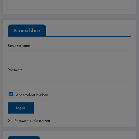
Anmelden
Benutzername
Passwort
Angemeldet bleiben
Passwort zurücksetzen