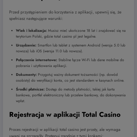
Przed przystąpieniem do korzystania z aplikacji, upewnij się, że
spełniasz następujące warunki:
Wiek i lokalizacja:
Musisz mieć ukończone 18 lat i znajdować się na
terytorium Polski, gdzie total casino pl jest legalne.
Urządzenie:
Smartfon lub tablet z systemem Android (wersja 5.0 lub
nowsza) lub iOS (wersja 11.0 lub nowsza).
Połączenie internetowe:
Stabilne łącze Wi-Fi lub dane mobilne do
pobrania i użytkowania aplikacji.
Dokumenty:
Przygotuj ważny dokument tożsamości (np. dowód
osobisty) do weryfikacji konta, co jest standardem w kasynach online.
Środki płatnicze:
Dostęp do metody płatności, takiej jak karta
bankowa, portfel elektroniczny lub przelew bankowy, do dokonywania
wpłat.
Rejestracja w aplikacji Total Casino
Proces rejestracji w aplikacji total casino jest prosty, ale wymaga
uwagi na szczegóły. Postępuj zgodnie z tymi krokami: