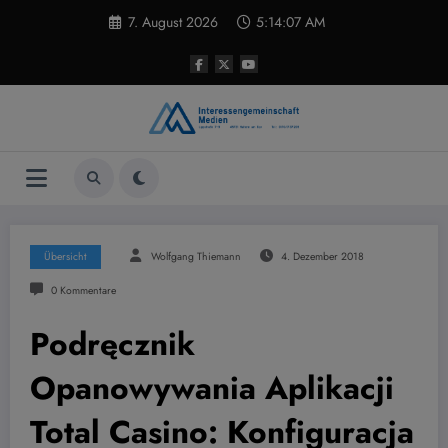
Zum
7. August 2026
5:14:08 AM
Inhalt
springen
Übersicht
Wolfgang Thiemann
4. Dezember 2018
0 Kommentare
Podręcznik
Opanowywania Aplikacji
Total Casino: Konfiguracja