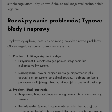
stronie regulatora, aby upewnić się, że aplikacja total casino działa
legalnie.
Rozwiązywanie problemów: Typowe
błędy i naprawy
Użytkownicy aplikacji total casino mogą napotkać różne problemy.
Oto szczegółowe scenariusze i rozwiązania:
Problem: Aplikacja się nie instaluje.
Przyczyna:
Niewystarczająca pamięć urządzenia lub
niekompatybilny system.
Rozwiązanie:
Zwolnij miejsce usuwając niepotrzebne pliki,
upewnij się, że system jest zaktualizowany, i pobierz aplikację
ponownie z oficjalnego źródła, takiego jak strona total casino pl.
Problem: Błąd logowania.
Przyczyna:
Nieprawidłowe dane logowania lub tymczasowy błąd
serwera.
Rozwiązanie:
Sprawdź poprawność e-maila i hasła, użyj opcji
„Przypomnij hasło“, lub odczekaj kilka minut i spróbuj ponownie.