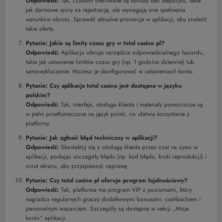
Odpowiedź:
Tak, czasami oferowane są bonusy bez depozytu, takie
jak darmowe spiny za rejestrację, ale wymagają one spełnienia
warunków obrotu. Sprawdź aktualne promocje w aplikacji, aby znaleźć
takie oferty.
Pytanie: Jakie są limity czasu gry w total casino pl?
Odpowiedź:
Aplikacja oferuje narzędzia odpowiedzialnego hazardu,
takie jak ustawienie limitów czasu gry (np. 1 godzina dziennie) lub
samowykluczenie. Możesz je skonfigurować w ustawieniach konta.
Pytanie: Czy aplikacja total casino jest dostępna w języku
polskim?
Odpowiedź:
Tak, interfejs, obsługa klienta i materiały pomocnicze są
w pełni przetłumaczone na język polski, co ułatwia korzystanie z
platformy.
Pytanie: Jak zgłosić błąd techniczny w aplikacji?
Odpowiedź:
Skontaktuj się z obsługą klienta przez czat na żywo w
aplikacji, podając szczegóły błędu (np. kod błędu, kroki reprodukcji) i
zrzut ekranu, aby przyspieszyć naprawę.
Pytanie: Czy total casino pl oferuje program lojalnościowy?
Odpowiedź:
Tak, platforma ma program VIP z poziomami, który
nagradza regularnych graczy dodatkowymi bonusami, cashbackiem i
personalnym wsparciem. Szczegóły są dostępne w sekcji „Moje
konto“ aplikacji.