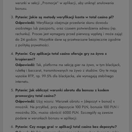
warunki w sekcji „Promocje“ w aplikacji, aby uniknąć anulowania
bonusu.
Pytanie: Jakie są metody weryfikacji konta w total casino pl?
Odpowiedź:
Weryfikacja obejmuje przesłanie skanu dowodu
osobistego lub paszportu, oraz czasem potwierdzenia adresu (np.
rachunku). Proces jest wymagany przed pierwszą wypłatą i może zająć
do 24 godzin. Wszystkie dane są przetwarzane bezpiecznie zgodnie
z polityką prywatności.
Pytanie: Czy aplikacja total casino oferuje gry na żywo z
krupierami?
Odpowiedź:
Tak, platforma ma sekcję gier na żywo, w tym blackjack,
ruletkę i baccarat, transmitowanych na żywo z studiów. Gry te mają
wysokie RTP, np. 99.5% dla blackjacka, ale wymagają stabilnego
internetu.
Pytanie: Jak obliczyć warunki obrotu dla bonusu z kodem
promocyjny total casino?
Odpowiedź:
Użyj wzoru: Warunek obrotu = (depozyt + bonus) x
mnożnik. Na przykład, przy depozycie 100 PLN, bonusie 100 PLN i
mnożniku 30x, musisz obrócić 6000 PLN. Szczegóły są zawsze
podane w warunkach bonusu w aplikacji.
Pytanie: Czy mogę grać w aplikacji total casino bez depozytu?