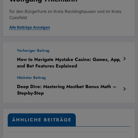
für den Bürgerfunk im Kreis Recklinghausen und im Kreis
Coesfeld
Alle Beiträge Anzeigen
Vorheriger Beitrag
How to Navigate Mystake Casino: Games, App,
and Bet Features Explained
Nächster Beitrag
Deep Dive: Mastering Mostbet Bonus Math –
Step-by-Step
ÄHNLICHE BEITRÄGE