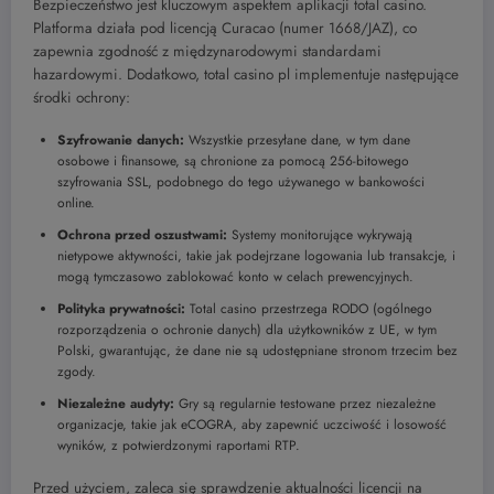
Bezpieczeństwo jest kluczowym aspektem aplikacji total casino.
Platforma działa pod licencją Curacao (numer 1668/JAZ), co
zapewnia zgodność z międzynarodowymi standardami
hazardowymi. Dodatkowo, total casino pl implementuje następujące
środki ochrony:
Szyfrowanie danych:
Wszystkie przesyłane dane, w tym dane
osobowe i finansowe, są chronione za pomocą 256-bitowego
szyfrowania SSL, podobnego do tego używanego w bankowości
online.
Ochrona przed oszustwami:
Systemy monitorujące wykrywają
nietypowe aktywności, takie jak podejrzane logowania lub transakcje, i
mogą tymczasowo zablokować konto w celach prewencyjnych.
Polityka prywatności:
Total casino przestrzega RODO (ogólnego
rozporządzenia o ochronie danych) dla użytkowników z UE, w tym
Polski, gwarantując, że dane nie są udostępniane stronom trzecim bez
zgody.
Niezależne audyty:
Gry są regularnie testowane przez niezależne
organizacje, takie jak eCOGRA, aby zapewnić uczciwość i losowość
wyników, z potwierdzonymi raportami RTP.
Przed użyciem, zaleca się sprawdzenie aktualności licencji na