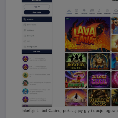
Interfejs Lilibet Casino, pokazujący gry i opcje logowa