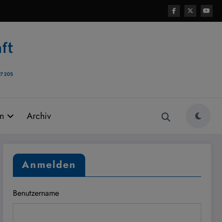
rn
Archiv
Anmelden
Benutzername