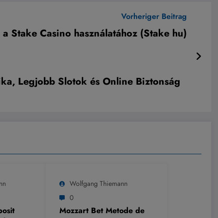
Vorheriger Beitrag
 a Stake Casino használatához (Stake hu)
ka, Legjobb Slotok és Online Biztonság
nn
Wolfgang Thiemann
0
osit
Mozzart Bet Metode de