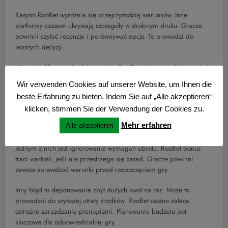
Kasyno RooBet wyróżnia się przejrzystością warunków. Inne
platformy czasem ukrywają szczegóły w drobnym druku. Gracze
powinni czytać recenzje i porównywać opcje. To prowadzi do
lepszych decyzji.
Wsparcie klienta też odgrywa rolę. RooBet casino ma dobre opinie
w tej dziedzinie. Szybka pomoc może być decydująca w przypadku
Wir verwenden Cookies auf unserer Website, um Ihnen die
problemów z bonusami. To czyni je godnym zaufania wyborem.
beste Erfahrung zu bieten. Indem Sie auf „Alle akzeptieren“
Częste błędy przy bonusach
klicken, stimmen Sie der Verwendung der Cookies zu.
Mehr erfahren
Alle akzeptieren
Wiele osób popełnia błędy przy korzystaniu z bonusów w RooBet.
Jednym z nich jest ignorowanie wymagań obrotu. RooBet bonus
traci wartość, jeśli nie przestrzega się zasad. Gracze powinni
zawsze sprawdzać warunki przed rozpoczęciem gry.
Inny błąd to deponowanie zbyt dużych kwot na raz. Może to
prowadzić do szybszej utraty środków. RooBet casino zaleca
ostrożne zarządzanie pieniędzmi. Planowanie budżetu jest
kluczowe dla odpowiedzialnej gry.