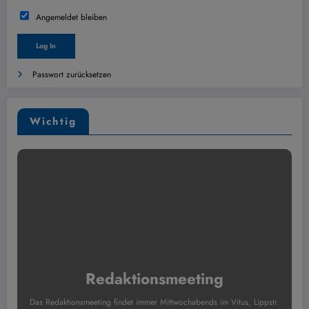
Angemeldet bleiben
Passwort zurücksetzen
Wichtig
Redaktionsmeeting
Das Redaktionsmeeting findet immer Mittwochabends im Vitus, Lippstr.