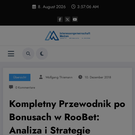
Zum
8. August 2026
3:57:06 AM
Inhalt
springen
Übersicht
Wolfgang Thiemann
10. Dezember 2018
0 Kommentare
Kompletny Przewodnik po
Bonusach w RooBet:
Analiza i Strategie