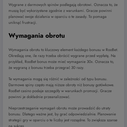
Wygrane z darmowych spinów podlegają obrotowi. Oznacza to, że
muszą być wykorzystane zgodnie z warunkami. Gracze powinni
planować swoje działania w oparciu o te zasady. To pomaga
uniknąć frustracji.
Wymagania obrotu
Wymagania obrotu to kluczowy element każdego bonusu w RooBet.
Określają one, ile razy trzeba obrócić wygrane przed wypłatą. Na
przykład, RooBet bonus może mieć wymaganie 30x. Oznacza to,
że wygraną z bonusu trzeba przegrać 30 razy.
Te wymagania mogą się różnić w zależności od typu bonusu.
Darmowe spiny często mają niższe obroty niż bonusy gotówkowe.
RooBet casino podaje szczegóły w warunkach promocji. Gracze
powinni je dokładnie przeanalizować.
Nieprzestrzeganie wymagań obrotu może prowadzić do utraty
bonusu. Dlatego ważne jest, by grać odpowiedzialnie. Planowanie
strategii gry w oparciu o te liczby jest rozsądne. To zwiększa szanse
na sukces.