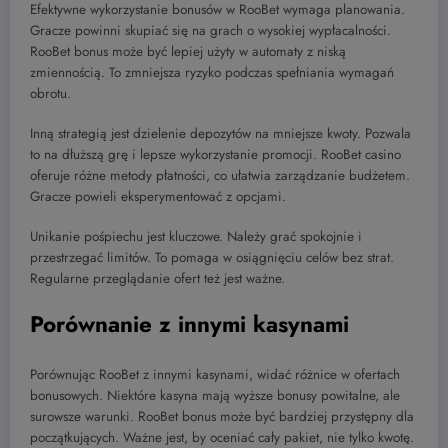
Efektywne wykorzystanie bonusów w RooBet wymaga planowania.
Gracze powinni skupiać się na grach o wysokiej wypłacalności.
RooBet bonus może być lepiej użyty w automaty z niską
zmiennością. To zmniejsza ryzyko podczas spełniania wymagań
obrotu.
Inną strategią jest dzielenie depozytów na mniejsze kwoty. Pozwala
to na dłuższą grę i lepsze wykorzystanie promocji. RooBet casino
oferuje różne metody płatności, co ułatwia zarządzanie budżetem.
Gracze powieli eksperymentować z opcjami.
Unikanie pośpiechu jest kluczowe. Należy grać spokojnie i
przestrzegać limitów. To pomaga w osiągnięciu celów bez strat.
Regularne przeglądanie ofert też jest ważne.
Porównanie z innymi kasynami
Porównując RooBet z innymi kasynami, widać różnice w ofertach
bonusowych. Niektóre kasyna mają wyższe bonusy powitalne, ale
surowsze warunki. RooBet bonus może być bardziej przystępny dla
początkujących. Ważne jest, by oceniać cały pakiet, nie tylko kwotę.