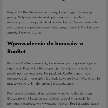
Kasyno RooBet oferuje różne bonusy, które mogą przyciągnąć
graczy. W tym przewodniku skupimy się na szczegółach
dotyczących promocji, takich jak RooBet bonus. Zrozumienie tych
ofert pomaga w podejmowaniu świadomych decyzji. Oto kluczowe
aspekty, które warto znać.
Wprowadzenie do bonusów w
RooBet
Bonusy w RooBet to elementy, które wielu graczy sprawdza przed
rejestracją. Kasyno RooBet proponuje różne typy promocji, od
powitalnych po regularne. Na przykład, RooBet bonus może
obejmować darmowe spiny lub dodatkową gotówkę. Ważne jest, by
przeczytać warunki, aby uniknąć niespodzianek.
Promocje te są często aktualizowane, więc warto śledzić stronę.
Gracze powinni korzystać z oficjalnych źródeł informacji. To
pomaga w bezpiecznym wykorzystaniu ofert. RooBet casino dba o