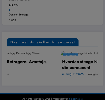
149.274
Gesamt Beiträge:
5.853
Das hast du vielleicht verpasst
ÜBERSICHT
Hvordan stenge Nordic Automaten-kontoen
din permanent
6. August 2026
Wolfgang Thiemann
All rights reserved © 2025 | Präsentiert von
SpiceThemes