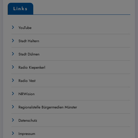
Links
YouTube
Stadt Haltern
Stadt Dülmen
Radio Kiepenkerl
Radio Vest
NRWision
Regionalstelle Bürgermedien Münster
Datenschutz
Impressum