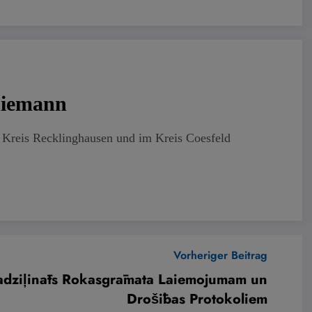
hiemann
 Kreis Recklinghausen und im Kreis Coesfeld
Vorheriger Beitrag
 Padziļināts Rokasgrāmata Laiemojumam un
Drošības Protokoliem