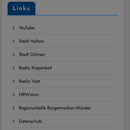
Links
YouTube
Stadt Haltern
Stadt Dülmen
Radio Kiepenkerl
Radio Vest
NRWision
Regionalstelle Bürgermedien Münster
Datenschutz