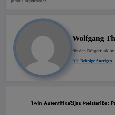
jamais auparavant.
Wolfgang T
für den Bürgerfunk im
Alle Beiträge Anzeigen
1win Autentifikācijas Meistarība: