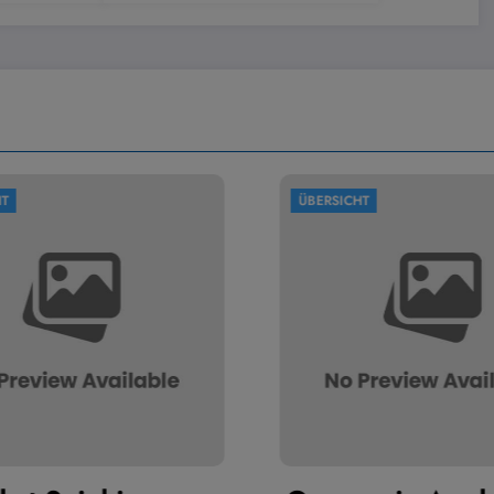
ÜBERSICHT
ÜBERSICHT