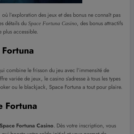
, où l’exploration des jeux et des bonus ne connaît pas
es détails du
, des bonus attractifs
Space Fortuna Casino
e plus accessible.
 Fortuna
qui combine le frisson du jeu avec l’immensité de
ffre variée de jeux, le casino s’adresse à tous les types
oker ou le blackjack, Space Fortuna a tout pour plaire.
e Fortuna
Space Fortuna Casino
. Dès votre inscription, vous
ui booste votre solde initial et vous permet de