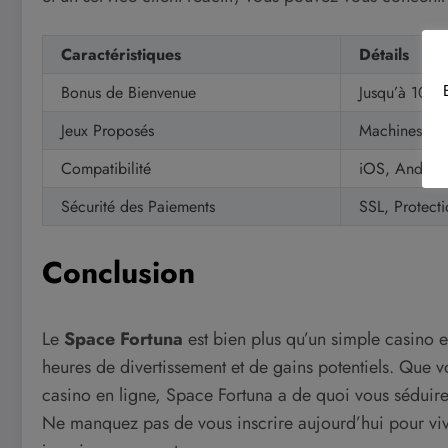
Caractéristiques
Détails
Bonus de Bienvenue
Jusqu’à 100
Jeux Proposés
Machines à so
Compatibilité
iOS, Androi
Sécurité des Paiements
SSL, Protect
Conclusion
Le
Space Fortuna
est bien plus qu’un simple casino 
heures de divertissement et de gains potentiels. Que 
casino en ligne, Space Fortuna a de quoi vous séduire 
Ne manquez pas de vous inscrire aujourd’hui pour vi