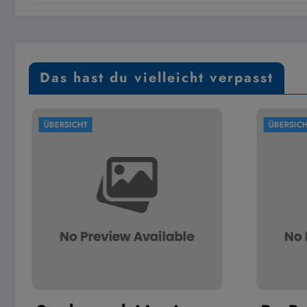
Das hast du vielleicht verpasst
ÜBERSICHT