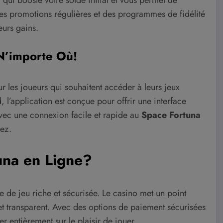
s promotions régulières et des programmes de fidélité
urs gains.
 N’importe Où!
r les joueurs qui souhaitent accéder à leurs jeux
 l’application est conçue pour offrir une interface
 Avec une connexion facile et rapide au
Space Fortuna
yez.
una en Ligne?
 de jeu riche et sécurisée. Le casino met un point
et transparent. Avec des options de paiement sécurisées
r entièrement sur le plaisir de jouer.