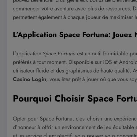
commencer votre aventure avec plus de ressources. De
permettent également à chaque joueur de maximiser le
L’Application Space Fortuna: Jouez
L’application
est un outil formidable pou
Space Fortuna
préférés à tout moment. Disponible sur iOS et Android,
utilisateur fluide et des graphismes de haute qualité.
Casino Login
, vous êtes prêt à jouer où que vous so
Pourquoi Choisir Space Fort
Opter pour Space Fortuna, c’est choisir une expérience
d’honneur à offrir un environnement de jeu équitable 
et un service client réactif, vous pouvez vous concentre