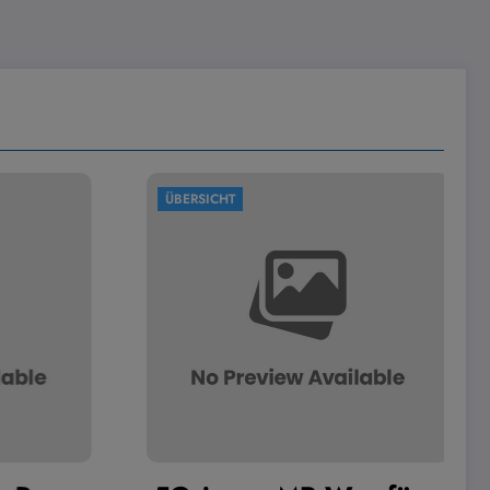
ÜBERSICHT