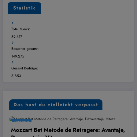
Statistik
Total Views:
39.617
Besucher gesamt:
149.275
Gesamt Beiträge:
5.853
Das hast du vielleicht verpasst
ÜBERSICHT
 Metode de Retragere: Avantaje,
Hvordan ste