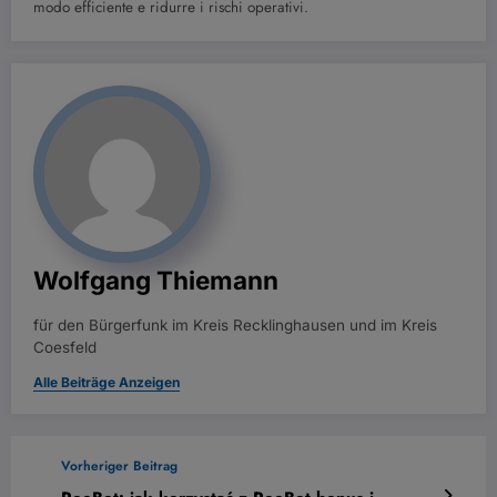
modo efficiente e ridurre i rischi operativi.
Wolfgang Thiemann
für den Bürgerfunk im Kreis Recklinghausen und im Kreis
Coesfeld
Alle Beiträge Anzeigen
Vorheriger Beitrag