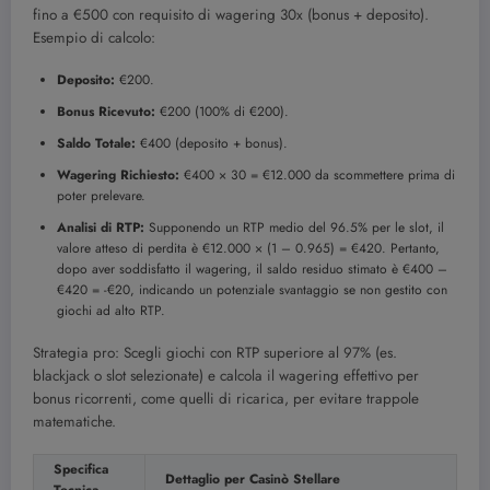
fino a €500 con requisito di wagering 30x (bonus + deposito).
Esempio di calcolo:
Deposito:
€200.
Bonus Ricevuto:
€200 (100% di €200).
Saldo Totale:
€400 (deposito + bonus).
Wagering Richiesto:
€400 × 30 = €12.000 da scommettere prima di
poter prelevare.
Analisi di RTP:
Supponendo un RTP medio del 96.5% per le slot, il
valore atteso di perdita è €12.000 × (1 – 0.965) = €420. Pertanto,
dopo aver soddisfatto il wagering, il saldo residuo stimato è €400 –
€420 = -€20, indicando un potenziale svantaggio se non gestito con
giochi ad alto RTP.
Strategia pro: Scegli giochi con RTP superiore al 97% (es.
blackjack o slot selezionate) e calcola il wagering effettivo per
bonus ricorrenti, come quelli di ricarica, per evitare trappole
matematiche.
Specifica
Dettaglio per Casinò Stellare
Tecnica