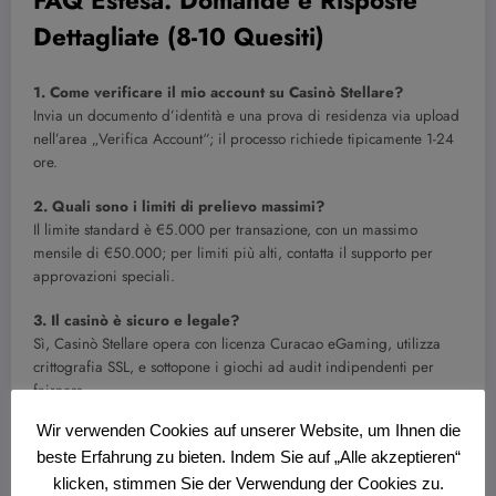
FAQ Estesa: Domande e Risposte
Dettagliate (8-10 Quesiti)
1. Come verificare il mio account su Casinò Stellare?
Invia un documento d’identità e una prova di residenza via upload
nell’area „Verifica Account“; il processo richiede tipicamente 1-24
ore.
2. Quali sono i limiti di prelievo massimi?
Il limite standard è €5.000 per transazione, con un massimo
mensile di €50.000; per limiti più alti, contatta il supporto per
approvazioni speciali.
3. Il casinò è sicuro e legale?
Sì, Casinò Stellare opera con licenza Curacao eGaming, utilizza
crittografia SSL, e sottopone i giochi ad audit indipendenti per
fairness.
Wir verwenden Cookies auf unserer Website, um Ihnen die
4. Come calcolare il wagering per un bonus?
beste Erfahrung zu bieten. Indem Sie auf „Alle akzeptieren“
Usa la formula: Wagering = (Importo del deposito + Importo del
bonus) × Moltiplicatore di wagering. Esempio: per €100 deposito
klicken, stimmen Sie der Verwendung der Cookies zu.