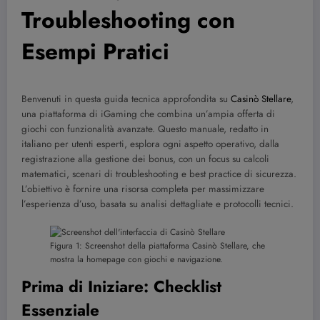
Troubleshooting con
Esempi Pratici
Benvenuti in questa guida tecnica approfondita su
Casinò Stellare
,
una piattaforma di iGaming che combina un’ampia offerta di
giochi con funzionalità avanzate. Questo manuale, redatto in
italiano per utenti esperti, esplora ogni aspetto operativo, dalla
registrazione alla gestione dei bonus, con un focus su calcoli
matematici, scenari di troubleshooting e best practice di sicurezza.
L’obiettivo è fornire una risorsa completa per massimizzare
l’esperienza d’uso, basata su analisi dettagliate e protocolli tecnici.
Figura 1: Screenshot della piattaforma Casinò Stellare, che
mostra la homepage con giochi e navigazione.
Prima di Iniziare: Checklist
Essenziale