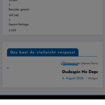
39.689
Besucher gesamt:
149.340
Gesamt Beiträge:
5.855
Das hast du vielleicht verpasst
ÜBERSICHT
Dudespin No Deposit Bonus Ablaufregeln
6. August 2026
Wolfgang Thiemann
All rights reserved © 2025 | Präsentiert von
SpiceThemes