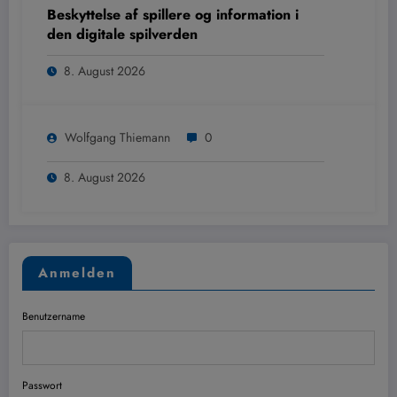
Beskyttelse af spillere og information i
den digitale spilverden
8. August 2026
Wolfgang Thiemann
0
8. August 2026
Anmelden
Benutzername
Passwort