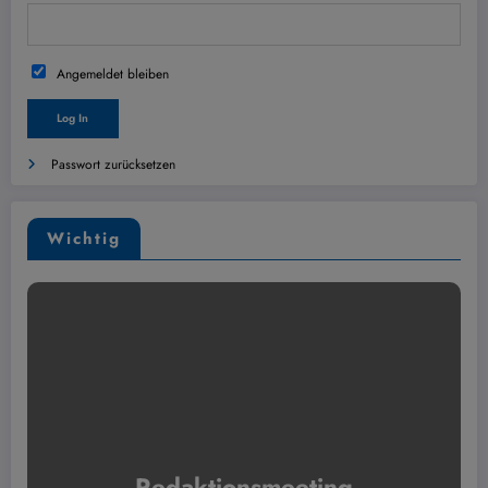
Angemeldet bleiben
Passwort zurücksetzen
Wichtig
Redaktionsmeeting