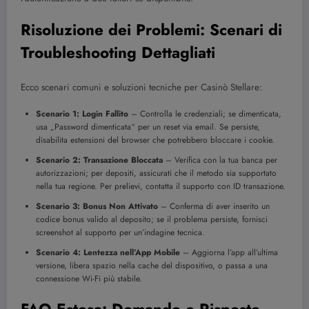
Risoluzione dei Problemi: Scenari di
Troubleshooting Dettagliati
Ecco scenari comuni e soluzioni tecniche per Casinò Stellare:
Scenario 1: Login Fallito
– Controlla le credenziali; se dimenticata,
usa „Password dimenticata“ per un reset via email. Se persiste,
disabilita estensioni del browser che potrebbero bloccare i cookie.
Scenario 2: Transazione Bloccata
– Verifica con la tua banca per
autorizzazioni; per depositi, assicurati che il metodo sia supportato
nella tua regione. Per prelievi, contatta il supporto con ID transazione.
Scenario 3: Bonus Non Attivato
– Conferma di aver inserito un
codice bonus valido al deposito; se il problema persiste, fornisci
screenshot al supporto per un’indagine tecnica.
Scenario 4: Lentezza nell’App Mobile
– Aggiorna l’app all’ultima
versione, libera spazio nella cache del dispositivo, o passa a una
connessione Wi-Fi più stabile.