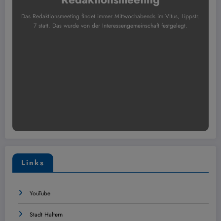
Das Redaktionsmeeting findet immer Mittwochabends im Vitus, Lippstr.
7 statt. Das wurde von der Interessengemeinschaft festgelegt.
Links
YouTube
Stadt Haltern