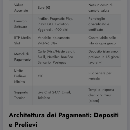
Valute
Nessun costo di
Euro (€)
Accettate
cambio valuta
NetEnt, Pragmatic Play,
Portafoglio
Fornitori
Play’n GO, Evolution,
diversificato e
Software
Yggdrasil, +100 altri
certificato
RTP Medio
Variabile, tipicamente
Controllabile nelle
Slot
94%-96.5%+
info di ogni gioco
Carte (Visa/Mastercard),
Deposito istantaneo,
Metodi di
Skrill, Neteller, Bonifico
prelievo in 1-5 giorni
Pagamento
Bancario, Postepay
lavorativi
Limite
Può variare per
Prelievo
€10
metodo
Minimo
Tempi di risposta
Supporto
Live Chat 24/7, Email,
chat: < 2 minuti
Tecnico
Telefono
(picco)
Architettura dei Pagamenti: Depositi
e Prelievi