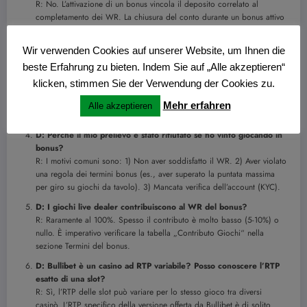
R: No. L’attivazione di un bonus vincola il deposito correlato al
completamento dei WR. La chiusura del conto durante un bonus attivo
comporterà la confisca di saldo bonus e deposito correlato.
D: Come vengono calcolate le vincite massime durante l’uso di un
Wir verwenden Cookies auf unserer Website, um Ihnen die
bonus?
beste Erfahrung zu bieten. Indem Sie auf „Alle akzeptieren“
R: Molti bonus hanno un
limite di vincita
(es., 10x il valore del
klicken, stimmen Sie der Verwendung der Cookies zu.
bonus). Se il bonus è di €200, il massimo prelevabile dall’importo
vinto con fondi bonus potrebbe essere €2.000. Le vincite ottenute con
Mehr erfahren
Alle akzeptieren
fondi di deposito non sono soggette a questo limite.
D: Perché il mio prelievo è stato rifiutato se ho vinto giocando in
bonus?
R: I motivi comuni sono: 1) Non aver soddisfatto il WR. 2) Aver violato
una regola dei termini bonus (es., aver superato la puntata massima
per giro su giochi da tavolo). 3) Mancata verifica dell’account (KYC).
D: I giochi live dealer contribuiscono al WR del bonus?
R: Raramente al 100%. Spesso il contributo è molto basso (5-10%) o
nullo. È imperativo verificare la tabella „Contributo Giochi“ nella
sezione Termini del bonus.
D: Bullibet è un casino ad RTP variabile? Posso conoscere l’RTP
esatto di una slot?
R: Sì, l’RTP delle slot può variare per lo stesso gioco tra diversi
casinò. L’RTP specifico della versione offerta da Bullibet è di solito