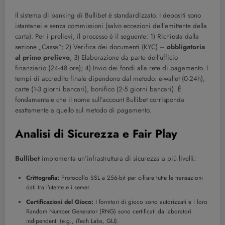
Il sistema di banking di Bullibet è standardizzato. I depositi sono
istantanei e senza commissioni (salvo eccezioni dell’emittente della
carta). Per i prelievi, il processo è il seguente: 1) Richiesta dalla
sezione „Cassa“; 2) Verifica dei documenti (KYC) –
obbligatoria
al primo prelievo
; 3) Elaborazione da parte dell’ufficio
finanziario (24-48 ore); 4) Invio dei fondi alla rete di pagamento. I
tempi di accredito finale dipendono dal metodo: e-wallet (0-24h),
carte (1-3 giorni bancari), bonifico (2-5 giorni bancari). È
fondamentale che il nome sull’account Bullibet corrisponda
esattamente a quello sul metodo di pagamento.
Analisi di Sicurezza e Fair Play
Bullibet
implementa un’infrastruttura di sicurezza a più livelli:
Crittografia:
Protocollo SSL a 256-bit per cifrare tutte le transazioni
dati tra l’utente e i server.
Certificazioni del Gioco:
I fornitori di gioco sono autorizzati e i loro
Random Number Generator (RNG) sono certificati da laboratori
indipendenti (e.g., iTech Labs, GLI).