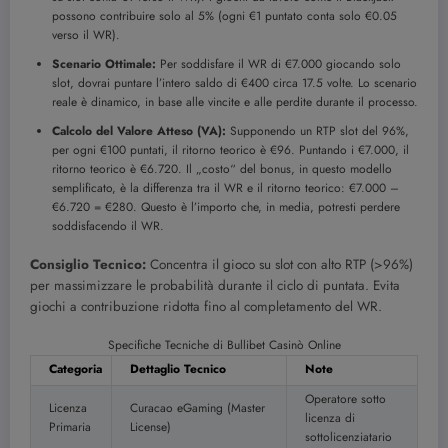
possono contribuire solo al 5% (ogni €1 puntato conta solo €0.05
verso il WR).
Scenario Ottimale:
Per soddisfare il WR di €7.000 giocando solo
slot, dovrai puntare l’intero saldo di €400 circa 17.5 volte. Lo scenario
reale è dinamico, in base alle vincite e alle perdite durante il processo.
Calcolo del Valore Atteso (VA):
Supponendo un RTP slot del 96%,
per ogni €100 puntati, il ritorno teorico è €96. Puntando i €7.000, il
ritorno teorico è €6.720. Il „costo“ del bonus, in questo modello
semplificato, è la differenza tra il WR e il ritorno teorico: €7.000 –
€6.720 = €280. Questo è l’importo che, in media, potresti perdere
soddisfacendo il WR.
Consiglio Tecnico:
Concentra il gioco su slot con alto RTP (>96%)
per massimizzare le probabilità durante il ciclo di puntata. Evita
giochi a contribuzione ridotta fino al completamento del WR.
Specifiche Tecniche di Bullibet Casinò Online
Categoria
Dettaglio Tecnico
Note
Operatore sotto
Licenza
Curacao eGaming (Master
licenza di
Primaria
License)
sottolicenziatario