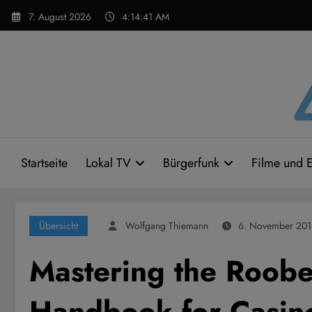
Zum
7. August 2026
4:14:42 AM
Inhalt
springen
Startseite
Lokal TV
Bürgerfunk
Filme und E
Übersicht
Wolfgang Thiemann
6. November 201
Mastering the Roobe
Handbook for Casin