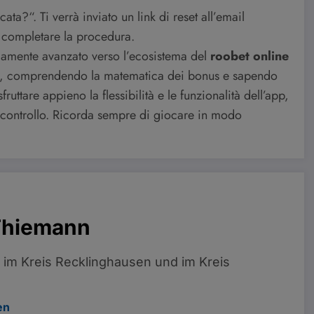
ta?“. Ti verrà inviato un link di reset all’email
er completare la procedura.
camente avanzato verso l’ecosistema del
roobet online
ne, comprendendo la matematica dei bonus e sapendo
uttare appieno la flessibilità e le funzionalità dell’app,
o controllo. Ricorda sempre di giocare in modo
Thiemann
 im Kreis Recklinghausen und im Kreis
en