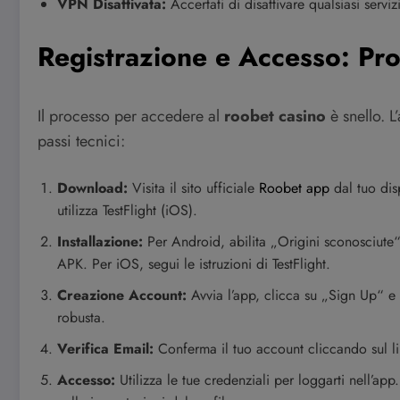
VPN Disattivata:
Accertati di disattivare qualsiasi servi
Registrazione e Accesso: Pr
Il processo per accedere al
roobet casino
è snello. L’
passi tecnici:
Download:
Visita il sito ufficiale
Roobet app
dal tuo dis
utilizza TestFlight (iOS).
Installazione:
Per Android, abilita „Origini sconosciute“ n
APK. Per iOS, segui le istruzioni di TestFlight.
Creazione Account:
Avvia l’app, clicca su „Sign Up“ e 
robusta.
Verifica Email:
Conferma il tuo account cliccando sul lin
Accesso:
Utilizza le tue credenziali per loggarti nell’app.