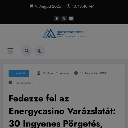
Zum
9. August 2026
10:49:41 AM
Inhalt
springen
Übersicht
Wolfgang Thiemann
18. November 2018
0 Kommentare
Fedezze fel az
Energycasino Varázslatát:
30 Ingyenes Pörgetés,