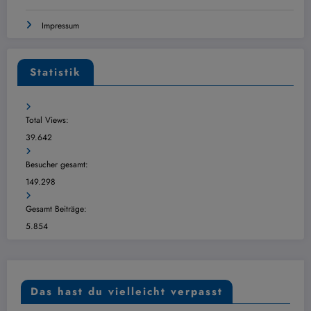
Impressum
Statistik
Total Views:
39.642
Besucher gesamt:
149.298
Gesamt Beiträge:
5.854
Das hast du vielleicht verpasst