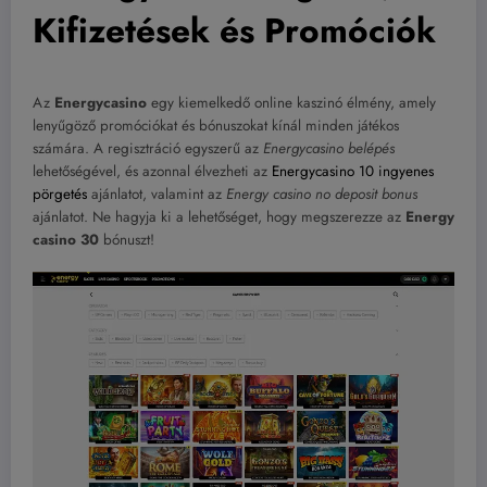
Kifizetések és Promóciók
Az
Energycasino
egy kiemelkedő online kaszinó élmény, amely
lenyűgöző promóciókat és bónuszokat kínál minden játékos
számára. A regisztráció egyszerű az
Energycasino belépés
lehetőségével, és azonnal élvezheti az
Energycasino 10 ingyenes
pörgetés
ajánlatot, valamint az
Energy casino no deposit bonus
ajánlatot. Ne hagyja ki a lehetőséget, hogy megszerezze az
Energy
casino 30
bónuszt!