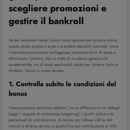
scegliere promozioni e
gestire il bankroll
Se stai valutando Verde Casino come opzione per giocare online,
questa guida pratica ti aiuta a prendere decisioni concrete: come
riconoscere promozioni vantaggiose, impostare limiti di spesa e
ottimizzare i prelievi. Non si tratta di un elenco generico di
caratteristiche, ma di passi applicabili subito per limitare rischi e
sfruttare i bonus in modo sensato.
1. Controlla subito le condizioni del
bonus
I bonus possono sembrare allettanti, ma la differenza è nei dettagli.
Leggi i requisiti di scommessa (wagering), i giochi esclusi e le
percentuali di contribuzione. Un bonus con rollover x30 su slot
comuni è diverso da uno su giochi live con contribuzione al 10%.