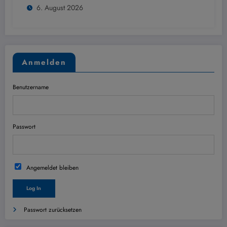
6. August 2026
Anmelden
Benutzername
Passwort
Angemeldet bleiben
Passwort zurücksetzen