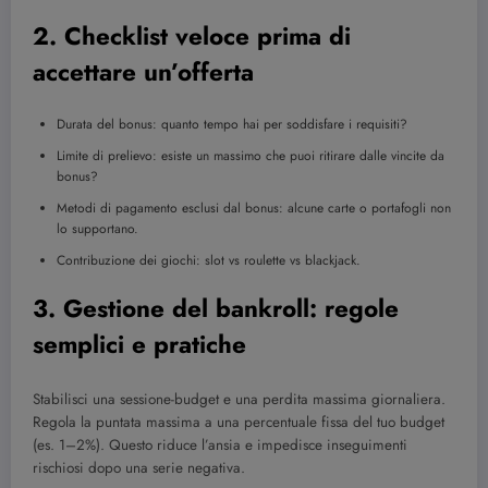
2. Checklist veloce prima di
accettare un’offerta
Durata del bonus: quanto tempo hai per soddisfare i requisiti?
Limite di prelievo: esiste un massimo che puoi ritirare dalle vincite da
bonus?
Metodi di pagamento esclusi dal bonus: alcune carte o portafogli non
lo supportano.
Contribuzione dei giochi: slot vs roulette vs blackjack.
3. Gestione del bankroll: regole
semplici e pratiche
Stabilisci una sessione-budget e una perdita massima giornaliera.
Regola la puntata massima a una percentuale fissa del tuo budget
(es. 1–2%). Questo riduce l’ansia e impedisce inseguimenti
rischiosi dopo una serie negativa.