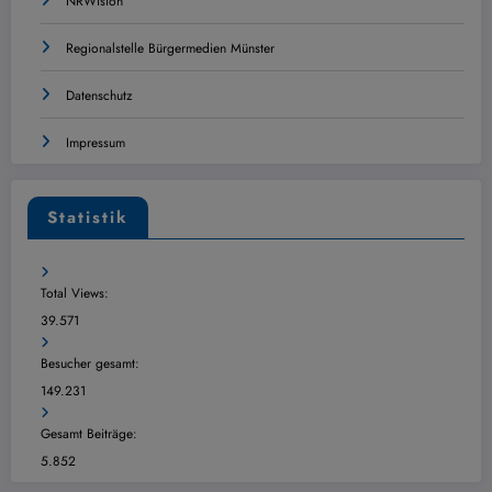
NRWision
Regionalstelle Bürgermedien Münster
Datenschutz
Impressum
Statistik
Total Views:
39.571
Besucher gesamt:
149.231
Gesamt Beiträge:
5.852