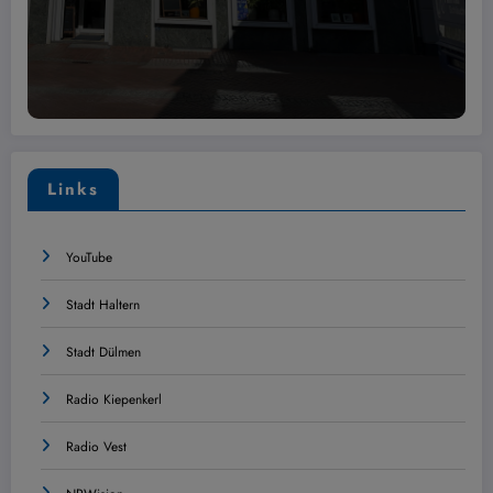
Links
YouTube
Stadt Haltern
Stadt Dülmen
Radio Kiepenkerl
Radio Vest