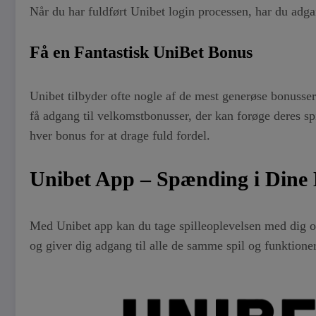
Når du har fuldført Unibet login processen, har du adga
Få en Fantastisk UniBet Bonus
Unibet tilbyder ofte nogle af de mest generøse bonusser
få adgang til velkomstbonusser, der kan forøge deres spi
hver bonus for at drage fuld fordel.
Unibet App – Spænding i Dine
Med Unibet app kan du tage spilleoplevelsen med dig o
og giver dig adgang til alle de samme spil og funktion