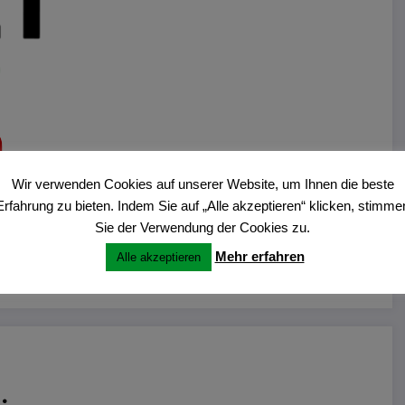
Wir verwenden Cookies auf unserer Website, um Ihnen die beste
Erfahrung zu bieten. Indem Sie auf „Alle akzeptieren“ klicken, stimme
Sie der Verwendung der Cookies zu.
let, eller mobil, er Unibet en platform som leverer en
Mehr erfahren
Alle akzeptieren
lar, parat, spil!