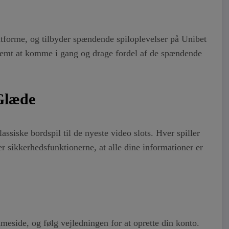
atforme, og tilbyder spændende spiloplevelser på Unibet
 nemt at komme i gang og drage fordel af de spændende
Glæde
lassiske bordspil til de nyeste video slots. Hver spiller
r sikkerhedsfunktionerne, at alle dine informationer er
meside, og følg vejledningen for at oprette din konto.