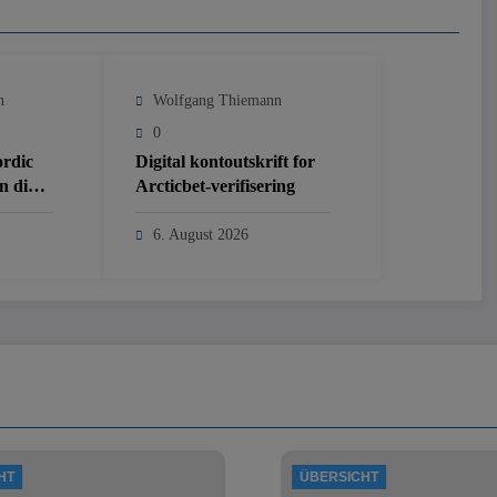
n
Wolfgang Thiemann
0
rdic
Digital kontoutskrift for
n din
Arcticbet-verifisering
6. August 2026
ÜBERSICHT