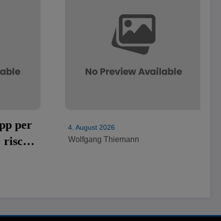
Mozzart Be
4. August 2026
Retragere: 
Wolfgang Thiemann
Dezavantaje
6. August 2026
Wolfgang Thiem