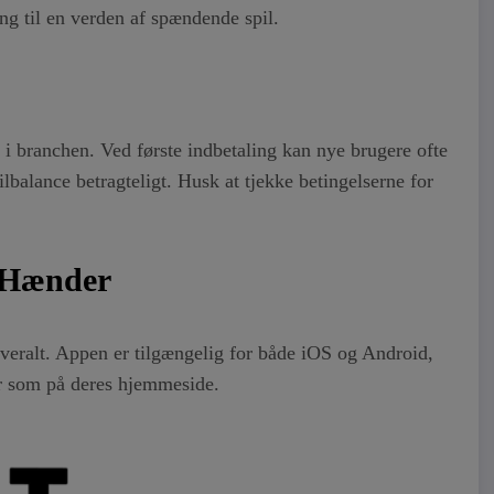
ng til en verden af spændende spil.
 i branchen. Ved første indbetaling kan nye brugere ofte
lbalance betragteligt. Husk at tjekke betingelserne for
 Hænder
veralt. Appen er tilgængelig for både iOS og Android,
er som på deres hjemmeside.