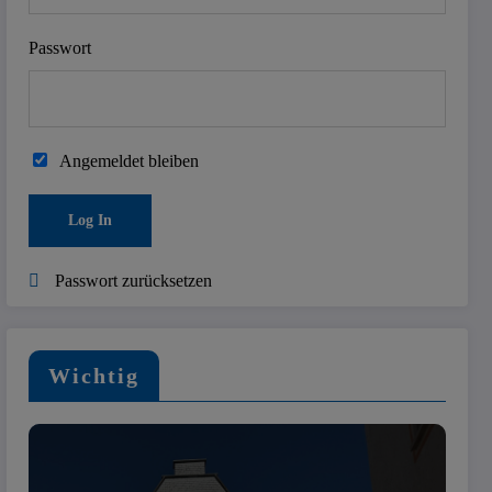
Passwort
Angemeldet bleiben
Passwort zurücksetzen
Wichtig