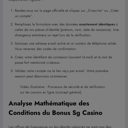
Rendez-vous sur la page officielle et cliquez sur „S’inscrire“ ou „Créer
un compte“.
Remplissez le formulaire avec des données
exactement identiques
à
celles de vos pièces d’identité (prénom, nom, date de naissance). Une
divergence entraînera un rejet lors de la vérification.
Saisissez une adresse e-mail active et un numéro de téléphone valide.
Vous recevrez des codes de confirmation.
Créez votre identifiant de connexion (souvent l’e-mail) et le mot de
passe fort mentionné ci-dessus.
Validez votre compte via le lien reçu par e-mail. Votre première
session peut désormais commencer.
Vidéo illustrative : Processus de sécurité et de vérification
sur les casinos en ligne (concept général).
Analyse Mathématique des
Conditions du
Bonus Sg Casino
Les offres de bienvenue ou les dépôts relancés ne sont pas des