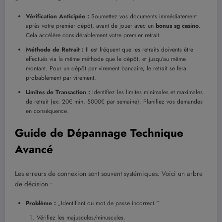
Vérification Anticipée :
Soumettez vos documents immédiatement
après votre premier dépôt, avant de jouer avec un
bonus sg casino
.
Cela accélère considérablement votre premier retrait.
Méthode de Retrait :
Il est fréquent que les retraits doivents être
effectués via la même méthode que le dépôt, et jusqu’au même
montant. Pour un dépôt par virement bancaire, le retrait se fera
probablement par virement.
Limites de Transaction :
Identifiez les limites minimales et maximales
de retrait (ex: 20€ min, 5000€ par semaine). Planifiez vos demandes
en conséquence.
Guide de Dépannage Technique
Avancé
Les erreurs de connexion sont souvent systémiques. Voici un arbre
de décision :
Problème :
„Identifiant ou mot de passe incorrect.“
Vérifiez les majuscules/minuscules.