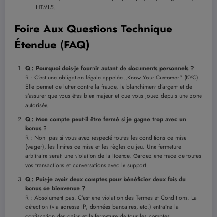
HTML5.
Foire Aux Questions Technique
Étendue (FAQ)
Q : Pourquoi dois-je fournir autant de documents personnels ?
R : C’est une obligation légale appelée „Know Your Customer“ (KYC).
Elle permet de lutter contre la fraude, le blanchiment d’argent et de
s’assurer que vous êtes bien majeur et que vous jouez depuis une zone
autorisée.
Q : Mon compte peut-il être fermé si je gagne trop avec un
bonus ?
R : Non, pas si vous avez respecté toutes les conditions de mise
(wager), les limites de mise et les règles du jeu. Une fermeture
arbitraire serait une violation de la licence. Gardez une trace de toutes
vos transactions et conversations avec le support.
Q : Puis-je avoir deux comptes pour bénéficier deux fois du
bonus de bienvenue ?
R : Absolument pas. C’est une violation des Termes et Conditions. La
détection (via adresse IP, données bancaires, etc.) entraîne la
confiscation des gains et la fermeture de tous les comptes.