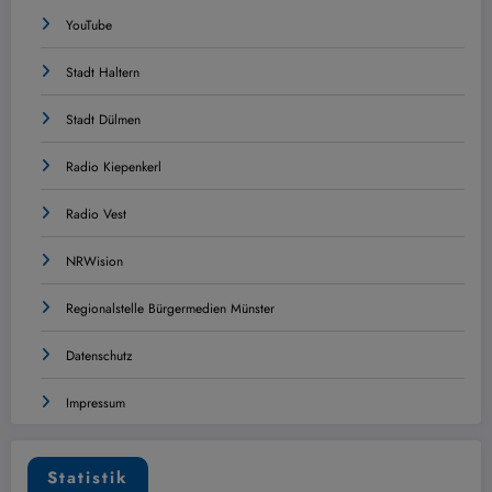
YouTube
Stadt Haltern
Stadt Dülmen
Radio Kiepenkerl
Radio Vest
NRWision
Regionalstelle Bürgermedien Münster
Datenschutz
Impressum
Statistik