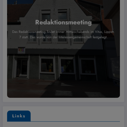
Redaktionsmeeting
Das Redaktionsmeeting findet immer Mittwochabends im Vitus, Lippstr.
7 statt. Das wurde von der Interessengemeinschaft festgelegt.
Links