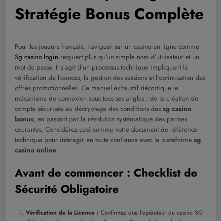
Stratégie Bonus Complète
Pour les joueurs français, naviguer sur un casino en ligne comme
Sg casino login
requiert plus qu’un simple nom d’utilisateur et un
mot de passe. Il s’agit d’un processus technique impliquant la
vérification de licences, la gestion des sessions et l’optimisation des
offres promotionnelles. Ce manuel exhaustif décortique le
mécanisme de connexion sous tous ses angles : de la création de
compte sécurisée au décryptage des conditions des
sg casino
bonus
, en passant par la résolution systématique des pannes
courantes. Considérez ceci comme votre document de référence
technique pour interagir en toute confiance avec la plateforme
sg
casino online
.
Avant de commencer : Checklist de
Sécurité Obligatoire
Vérification de la Licence :
Confirmez que l’opérateur du casino SG