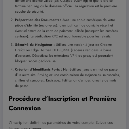
détient une licence valide (ex: Curaçao eGaming) et que le site se
termine par .org ou le domaine officiel. La régulation est la première
couche de sécurité.
Préparation des Documents :
Ayez une copie numérique de votre
pièce d’identité (recto-verso), d’un justificatif de domicile récent et
éventuellement de la carte de paiement utilisée (masquez les numéros
centraux). La vérification KYC est incontournable pour les retraits.
Sécurité du Navigateur :
Utilisez une version à jour de Chrome,
Firefox ou Edge. Activez HTTPS/SSL (cadenas vert dans la barre
d’adresse). Désactivez les extensions VPN ou proxy qui pourraient
bloquer l’accès géolocalisé.
Création d’Identifiants Forts :
Ne réutilisez jamais un mot de passe
d’un autre site. Privilégiez une combinaison de majuscules, minuscules,
chiffres et symboles. Envisagez l’utilisation d’un gestionnaire de mots
de passe.
Procédure d’Inscription et Première
Connexion
L’inscription définit les paramètres de votre compte. Suivez ces
étapes avec rigueur :