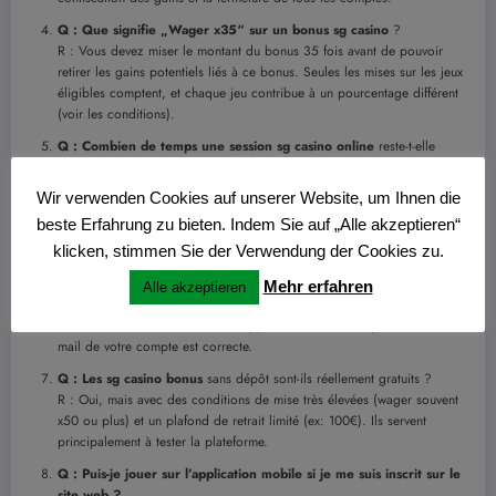
Q : Que signifie „Wager x35“ sur un
bonus sg casino
?
R : Vous devez miser le montant du bonus 35 fois avant de pouvoir
retirer les gains potentiels liés à ce bonus. Seules les mises sur les jeux
éligibles comptent, et chaque jeu contribue à un pourcentage différent
(voir les conditions).
Q : Combien de temps une session
sg casino online
reste-t-elle
active ?
R : Par mesure de sécurité, les sessions expirent généralement après
Wir verwenden Cookies auf unserer Website, um Ihnen die
10 à 20 minutes d’inactivité. Vous devrez vous reconnecter avec vos
beste Erfahrung zu bieten. Indem Sie auf „Alle akzeptieren“
identifiants.
klicken, stimmen Sie der Verwendung der Cookies zu.
Q : Que faire si je ne reçois pas l’e-mail de réinitialisation du mot
de passe ?
Mehr erfahren
Alle akzeptieren
R : Vérifiez vos spams/courriers indésirables. Si rien, utilisez une autre
adresse e-mail en contactant le support. Assurez-vous que l’adresse e-
mail de votre compte est correcte.
Q : Les
sg casino bonus
sans dépôt sont-ils réellement gratuits ?
R : Oui, mais avec des conditions de mise très élevées (wager souvent
x50 ou plus) et un plafond de retrait limité (ex: 100€). Ils servent
principalement à tester la plateforme.
Q : Puis-je jouer sur l’application mobile si je me suis inscrit sur le
site web ?