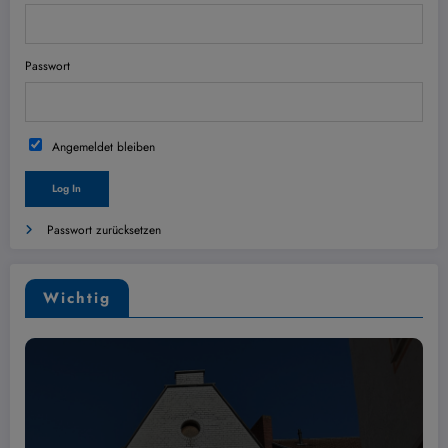
Passwort
Angemeldet bleiben
Passwort zurücksetzen
Wichtig