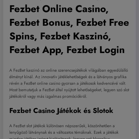
Fezbet Online Casino,
Fezbet Bonus, Fezbet Free
Spins, Fezbet Kaszinó,
Fezbet App, Fezbet Login
A FezBet kaszinó az online szerencsejátékok világában egyedülálló
élményt kínál. Az innovatív játéklehetőségek és a látványos grafika
révén a FezBet online casino gyorsan a játékosok kedvencévé vált.
Most bemutatjuk a FezBet által nyújtott lehetőségeket, legyen szó slot
játékokról vagy más izgalmas promóciókról.
Fezbet Casino Játékok és Slotok
A FezBet slot játékok különösen népszerűek, köszönhetően a
lenyűgöző látványnak és a változatos témáknak. Ezek a játékok
minden játékos igényt kielégítenek, legyen szó klasszikus