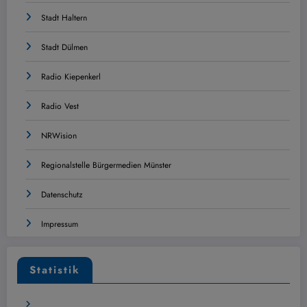
Stadt Haltern
Stadt Dülmen
Radio Kiepenkerl
Radio Vest
NRWision
Regionalstelle Bürgermedien Münster
Datenschutz
Impressum
Statistik