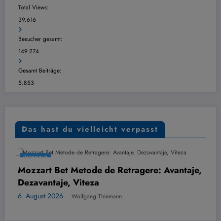
Total Views:
39.616
Besucher gesamt:
149.274
Gesamt Beiträge:
5.853
Das hast du vielleicht verpasst
ÜBERSICHT
e Retragere: Avantaje,
Hvordan stenge Nordi
din permanent
6. August 2026
emann
Wolfgang Thiem