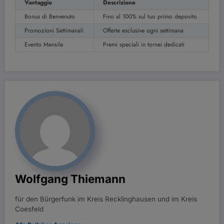
Vantaggio
Descrizione
Bonus di Benvenuto
Fino al 100% sul tuo primo deposito
Promozioni Settimanali
Offerte esclusive ogni settimana
Evento Mensile
Premi speciali in tornei dedicati
Wolfgang Thiemann
für den Bürgerfunk im Kreis Recklinghausen und im Kreis
Coesfeld