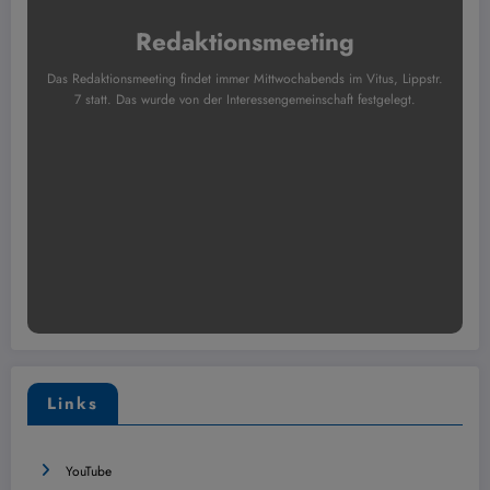
Redaktionsmeeting
Das Redaktionsmeeting findet immer Mittwochabends im Vitus, Lippstr.
7 statt. Das wurde von der Interessengemeinschaft festgelegt.
Links
YouTube