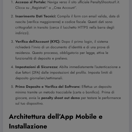
Accesso al Portale:
Naviga verso il sito ufficiale PenaltyShootout1.it.
Clicca su „Registrati“ o „Crea Account“.
Inserimento Dati Tecnici:
Compila il form con email valida, data di
nascita (verifica maggiorenne) e codice fiscale. Questi dati sono
crittografati in transito (cerca il lucchetto HTTPS nella barra degli
indirizzi).
Verifica dell’Account (KYC):
Dopo il primo login, il sistema
richiederà l’invio di un documento d’identità e di una prova di
residenza. Questo processo, obbligatorio per legge, attiva le
funzionalità di deposito e prelievo.
Impostazioni di Sicurezza:
Abilta immediatamente l’autenticazione a
due fattori (2FA) dalle impostazioni del profilo. Imposta limiti di
deposito giornalieri/settimanali.
Primo Deposito e Verifica del Software:
Effettua un deposito
minimo tramite un metodo tracciabile (carta o bonifico). Prima di
giocare, avvia la
penalty shoot out demo
per testare le performance
sul tuo dispositivo.
Architettura dell’App Mobile e
Installazione