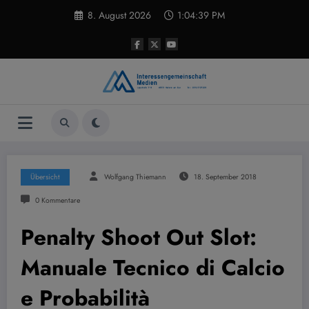
Zum
8. August 2026
1:04:40 PM
Inhalt
springen
Übersicht
Wolfgang Thiemann
18. September 2018
0 Kommentare
Penalty Shoot Out Slot:
Manuale Tecnico di Calcio
e Probabilità