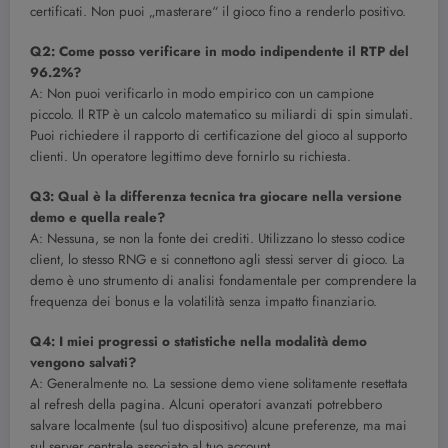
certificati. Non puoi „masterare“ il gioco fino a renderlo positivo.
Q2: Come posso verificare in modo indipendente il RTP del
96.2%?
A: Non puoi verificarlo in modo empirico con un campione
piccolo. Il RTP è un calcolo matematico su miliardi di spin simulati.
Puoi richiedere il rapporto di certificazione del gioco al supporto
clienti. Un operatore legittimo deve fornirlo su richiesta.
Q3: Qual è la differenza tecnica tra giocare nella versione
demo e quella reale?
A: Nessuna, se non la fonte dei crediti. Utilizzano lo stesso codice
client, lo stesso RNG e si connettono agli stessi server di gioco. La
demo è uno strumento di analisi fondamentale per comprendere la
frequenza dei bonus e la volatilità senza impatto finanziario.
Q4: I miei progressi o statistiche nella modalità demo
vengono salvati?
A: Generalmente no. La sessione demo viene solitamente resettata
al refresh della pagina. Alcuni operatori avanzati potrebbero
salvare localmente (sul tuo dispositivo) alcune preferenze, ma mai
sul server centrale associato al tuo account.