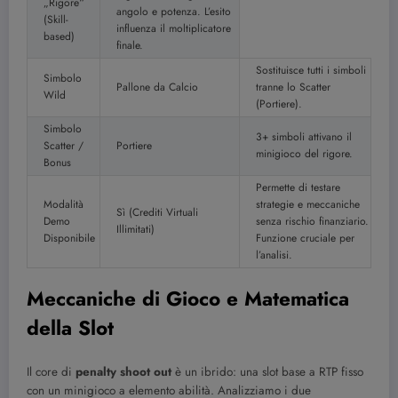
„Rigore“
angolo e potenza. L’esito
(Skill-
influenza il moltiplicatore
based)
finale.
Sostituisce tutti i simboli
Simbolo
Pallone da Calcio
tranne lo Scatter
Wild
(Portiere).
Simbolo
3+ simboli attivano il
Scatter /
Portiere
minigioco del rigore.
Bonus
Permette di testare
Modalità
strategie e meccaniche
Sì (Crediti Virtuali
Demo
senza rischio finanziario.
Illimitati)
Disponibile
Funzione cruciale per
l’analisi.
Meccaniche di Gioco e Matematica
della Slot
Il core di
penalty shoot out
è un ibrido: una slot base a RTP fisso
con un minigioco a elemento abilità. Analizziamo i due