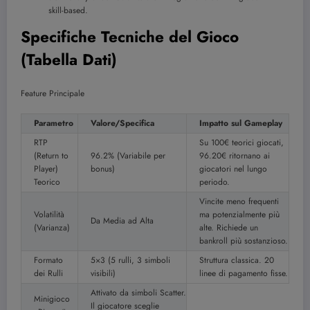
skill-based.
Specifiche Tecniche del Gioco
(Tabella Dati)
Feature Principale
Parametro
Valore/Specifica
Impatto sul Gameplay
RTP
Su 100€ teorici giocati,
(Return to
96.2% (Variabile per
96.20€ ritornano ai
Player)
bonus)
giocatori nel lungo
Teorico
periodo.
Vincite meno frequenti
Volatilità
ma potenzialmente più
Da Media ad Alta
(Varianza)
alte. Richiede un
bankroll più sostanzioso.
Formato
5×3 (5 rulli, 3 simboli
Struttura classica. 20
dei Rulli
visibili)
linee di pagamento fisse.
Attivato da simboli Scatter.
Minigioco
Il giocatore sceglie