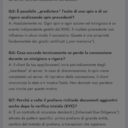
Q5: È possibile „predictare“ l’esito di uno spin o di un
rigore analizzando spin precedenti?
A: Assolutamente no. Ogni spin e ogni azione nel minigioco è un
evento indipendente gestito dal RNG. Il risultato precedente non
influenza in alcun modo il successivo. Questa è una proprietà
fondamentale dei giochi certificati („non memoria“).
Q6: Cosa succede tecnicamente se perdo la connessione
durante un minigioco a rigore?
A: Il client (la tua app/browser) invia periodicamente degli
„heartbeat“ al server. In caso di disconnessione, lo spin viene
completato sul server. Al ripristino della connessione, il client
sincronizza lo stato e ti mostra l’esito. Non dovresti mai perdere
una vincita per questo motivo.
Q7: Perché a volte il prelievo richiede documenti aggiuntivi
anche dopo la verifica iniziale (KYC)?
A: È un controllo di sicurezza standard („Enhanced Due Diligence“)
attivato da pattern specifici: primo prelievo di grande entità,
cambio del metodo di prelievo, o transazioni che superano