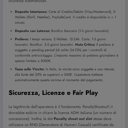
sicurezza automatizzati.
Deposito Istantaneo:
Carte di Credito/Debito (Visa/Mastercard), E-
Wallets (Skrill, Neteller), PaySafeCard. Il credito è disponibile in < 1
minuto.
Deposito con Latenza:
Bonifico Bancario (1-3 giorni lavorativi).
Prelievo:
I tempi variano. E-Wallets: 12-24h. Carta: 1-3 giorni
lavorativi. Bonifico: 3-5 giorni lavorativi.
Nota Critica:
Il prelievo è
soggetto a pending period (di solito 24-72h) per i controlli di
conformità antiriciclaggio. L’importo massimo di prelievo giornaliero è
spesso limitato a 5000€.
Tassa sulle Vincite:
In Italia, le vincite sono soggette a una ritenuta
alla fonte del 20% se superiori a 500€. L’operatore trattiene
automaticamente questa somma al momento del pagamento.
Sicurezza, Licenze e Fair Play
La legittimità dell’operatore è il fondamento. PenaltyShootout1.it
dovrebbe esibire in chiaro la licenza ADM italiana (un numero di
concessione). Inoltre, la slot
Penalty shoot out slot
stessa deve
utilizzare un RNG (Generatore di Numeri Casuali) certificato da