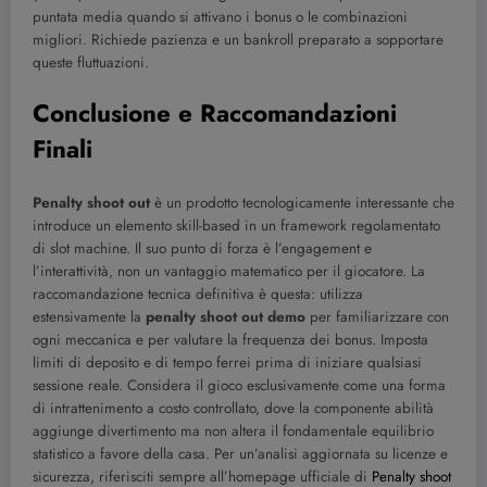
puntata media quando si attivano i bonus o le combinazioni
migliori. Richiede pazienza e un bankroll preparato a sopportare
queste fluttuazioni.
Conclusione e Raccomandazioni
Finali
Penalty shoot out
è un prodotto tecnologicamente interessante che
introduce un elemento skill-based in un framework regolamentato
di slot machine. Il suo punto di forza è l’engagement e
l’interattività, non un vantaggio matematico per il giocatore. La
raccomandazione tecnica definitiva è questa: utilizza
estensivamente la
penalty shoot out demo
per familiarizzare con
ogni meccanica e per valutare la frequenza dei bonus. Imposta
limiti di deposito e di tempo ferrei prima di iniziare qualsiasi
sessione reale. Considera il gioco esclusivamente come una forma
di intrattenimento a costo controllato, dove la componente abilità
aggiunge divertimento ma non altera il fondamentale equilibrio
statistico a favore della casa. Per un’analisi aggiornata su licenze e
sicurezza, riferisciti sempre all’homepage ufficiale di
Penalty shoot