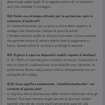
determinate soglie legali. È un segnale positivo di un operatore
serio che combatte il riciclaggio.
Q8: Esiste una strategia ottimale per la puntata per spin in
relazione al bankroll?
A> Matematicamente, con un gioco a valore atteso negativo, la
strategia che massimizza il tempo di gioco (e quindi
l’intrattenimento) è quella di utilizzare la puntata minima possibile
che permetta ancora di attivare tutte le linee di pagamento e i
bonus. Questo riduce la varianza e prolunga la sessione.
Q9: Il gioco è equo su dispositivi mobili rispetto al desktop?
A: Sì, l’RNG e il core del gioco risiedono sul server. Il dispositivo è
solo un client di visualizzazione. Le probabilità sono identiche. Le
performance (frame rate) possono influire sull’esperienza ma non
sull’equità del risultato.
Q10: Cosa significa esattamente „Volatilità Media-Alta“ nel
contesto di questa slot?
A: Significa che la distribuzione delle vincite è sbilanciata verso gli
estremi. Puoi sperimentare lunghi periodi di spin non vincenti
(secche) interrotti da vincite significativamente superiori alla