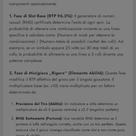
componenti separatamente.
1. Fase di Slot Base (RTP 96.2%):
Il generatore di numeri
casuali (RNG) certificato determina l’esito di ogni spin. La
probabilità di ottenere una combinazione vincente su una linea
specifica è calcolata come: (Numero di modi per ottenere la
combinazione) / (Numero totale di possibili risultati dei rulli). Ad
esempio, se un simbolo appare 25 volte sui 30 stop totali di un
rullo, la probabilità di allinearlo su una linea a 5 rulli diventa una
potenza complessa.
2. Fase di Minigioco „Rigore“ (Elemento Abilità):
Questa fase
modifica il RTP effettivo del gioco per il singolo giocatore. Il
moltiplicatore base (es. x10) viene moltiplicato per un fattore
determinato da:
Precisione del Tiro (Abilità):
Un indicatore a slitta determina un
moltiplicatore da x0.5 (parata centrale) a x2.0 (angolino perfetto).
RNG Sottostante (Fortuna):
Una variabile RNG determina se il
portiere si tuffa nell’angolo corretto, anche con un tiro perfetto. Questo
assicura che il gioco rimanga classificato come slot e non come puro
gioco di abilità.