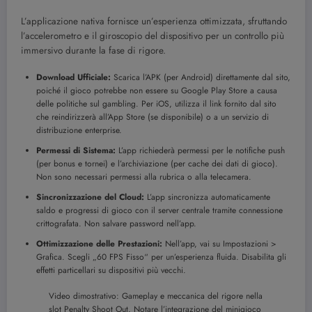
L’applicazione nativa fornisce un’esperienza ottimizzata, sfruttando
l’accelerometro e il giroscopio del dispositivo per un controllo più
immersivo durante la fase di rigore.
Download Ufficiale:
Scarica l’APK (per Android) direttamente dal sito,
poiché il gioco potrebbe non essere su Google Play Store a causa
delle politiche sul gambling. Per iOS, utilizza il link fornito dal sito
che reindirizzerà all’App Store (se disponibile) o a un servizio di
distribuzione enterprise.
Permessi di Sistema:
L’app richiederà permessi per le notifiche push
(per bonus e tornei) e l’archiviazione (per cache dei dati di gioco).
Non sono necessari permessi alla rubrica o alla telecamera.
Sincronizzazione del Cloud:
L’app sincronizza automaticamente
saldo e progressi di gioco con il server centrale tramite connessione
crittografata. Non salvare password nell’app.
Ottimizzazione delle Prestazioni:
Nell’app, vai su Impostazioni >
Grafica. Scegli „60 FPS Fisso“ per un’esperienza fluida. Disabilita gli
effetti particellari su dispositivi più vecchi.
Video dimostrativo: Gameplay e meccanica del rigore nella
slot Penalty Shoot Out. Notare l’integrazione del minigioco