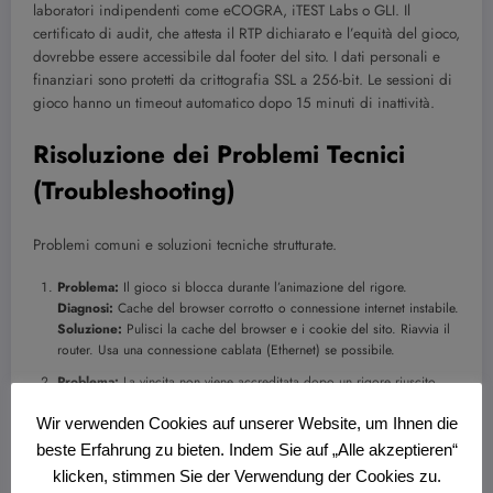
laboratori indipendenti come eCOGRA, iTEST Labs o GLI. Il
certificato di audit, che attesta il RTP dichiarato e l’equità del gioco,
dovrebbe essere accessibile dal footer del sito. I dati personali e
finanziari sono protetti da crittografia SSL a 256-bit. Le sessioni di
gioco hanno un timeout automatico dopo 15 minuti di inattività.
Risoluzione dei Problemi Tecnici
(Troubleshooting)
Problemi comuni e soluzioni tecniche strutturate.
Problema:
Il gioco si blocca durante l’animazione del rigore.
Diagnosi:
Cache del browser corrotto o connessione internet instabile.
Soluzione:
Pulisci la cache del browser e i cookie del sito. Riavvia il
router. Usa una connessione cablata (Ethernet) se possibile.
Problema:
La vincita non viene accreditata dopo un rigore riuscito.
Diagnosi:
Disallineamento tra il client (il tuo browser) e il server di
Wir verwenden Cookies auf unserer Website, um Ihnen die
gioco.
Soluzione:
Non chiudere la finestra! Fai uno screenshot
dell’esito. Contatta il supporto tecnico via chat LIVE, fornendo l’ID
beste Erfahrung zu bieten. Indem Sie auf „Alle akzeptieren“
della transazione e l’orario dello spin. I server di gioco registrano
klicken, stimmen Sie der Verwendung der Cookies zu.
ogni evento; possono risolvere il disallineamento manualmente.