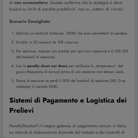
di
non scommettere
. Questo conferma che la strategia si deve
basare su limiti di perdita predefiniti, non su „sistemi di vincita“.
Scenario Consigliato:
Definisci un bankroll totale (es. 200€) che puoi permetterti di perdere.
Dividilo in 20 sessioni da 10€ ciascuna.
Per sessione, imposta una puntata per spin non superiore a 0.20€ (2%
del bankroll di sessione).
Usa la
penalty shoot out demo
per verificare la „temperatura“ del
gioco (frequenza di bonus) prima di una sessione con denaro reale.
Ferma la sessione se perdi il 50% del bankroll di sessione (5€) O se
raddoppi il capitale (20€).
Sistemi di Pagamento e Logistica dei
Prelievi
PenaltyShootout1.it integra gateway di pagamento comuni in Italia.
La velocità di elaborazione dipende dal metodo e dai controlli di