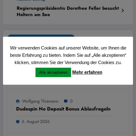
Regierungspräsidentin Dorothee Feller besucht
Haltern am See
ÄHNLICHE BEITRÄGE
Wir verwenden Cookies auf unserer Website, um Ihnen die
beste Erfahrung zu bieten. Indem Sie auf „Alle akzeptieren“
klicken, stimmen Sie der Verwendung der Cookies zu.
Wolfgang Thiemann
0
Mehr erfahren
Alle akzeptieren
6. August 2026
Wolfgang Thiemann
0
Dudespin No Deposit Bonus Ablaufregeln
6. August 2026