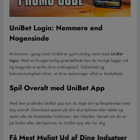
UniBet Login: Nemmere end
Nogensinde
At komme i gang med UniBet er gjort utrolig nemt med
UniBet
login
. Med en brugervenlig grænseflade kan du hurtigt logge ind
og begynde at spille dine yndlingsspil. Sikkerhed og
bekvemmelighed sikrer, at dine oplysninger altid er beskyttede.
Spil Overalt med UniBet App
Med den praktiske UniBet app kan du tage din spilleoplevelse med
dig overalt. Download appen på din smartphone eller tablet og
oplev alle de fantastiske funktioner, der tilbydes. Uanset om du er
på farten eller derhjemme, er UniBet app der for dig.
Få Mest Muligt Ud af Dine Indsatser