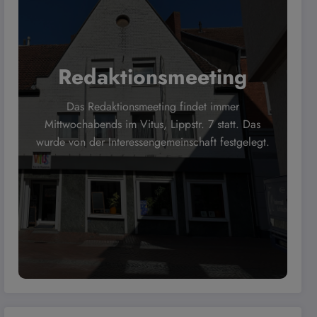
Redaktionsmeeting
Das Redaktionsmeeting findet immer
Mittwochabends im Vitus, Lippstr. 7 statt. Das
wurde von der Interessengemeinschaft festgelegt.