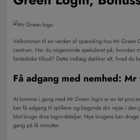
Velkommen til en verden af spænding hos Mr Green C
centrum. Har du nogensinde spekuleret på, hvordan m
fantastiske tilbud? Dette indlæg dækker alt, hvad du 
Få adgang med nemhed: Mr 
At komme i gang med
Mr Green login
er en let proces
kan få adgang til spillene og begynde din rejse i den 
blot bruge dine login-detaljer. Nye brugere kan drage 
gang på få minutter.