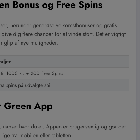
en Bonus og Free Spins
ser, herunder generøse velkomstbonuser og gratis
give dig flere chancer for at vinde stort. Det er vigtigt
r glip af nye muligheder.
aljer
til 1000 kr. + 200 Free Spins
tra spins på udvalgte spil
Mr Green App
uanset hvor du er. Appen er brugervenlig og gør det
ge fra mobilen eller tabletten.