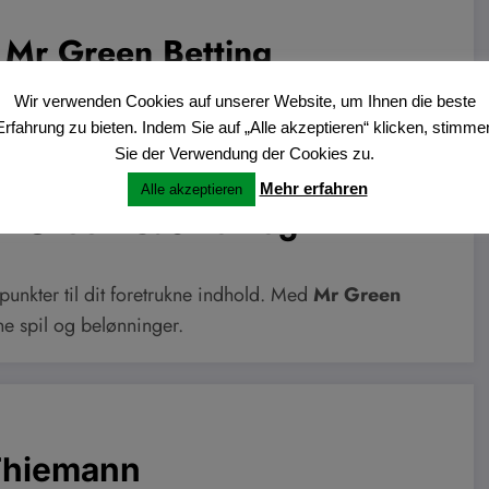
: Mr Green Betting
Wir verwenden Cookies auf unserer Website, um Ihnen die beste
n online
et fremragende betting-segment. Her kan du
Erfahrung zu bieten. Indem Sie auf „Alle akzeptieren“ klicken, stimme
 odds.
Sie der Verwendung der Cookies zu.
Mehr erfahren
Alle akzeptieren
Mr Green Casino Login
punkter til dit foretrukne indhold. Med
Mr Green
ine spil og belønninger.
Thiemann