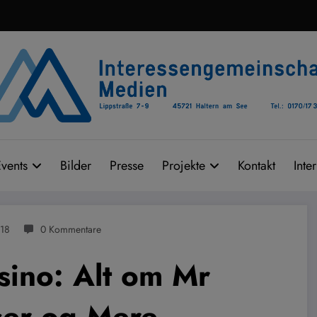
vents
Bilder
Presse
Projekte
Kontakt
Inte
018
0 Kommentare
ino: Alt om Mr
ser og Mere