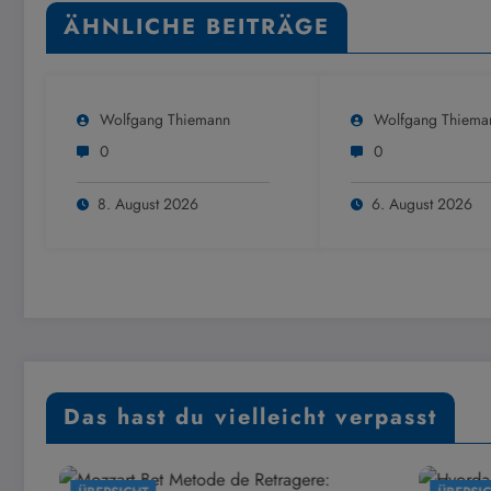
ÄHNLICHE BEITRÄGE
Wolfgang Thiemann
Wolfgang Thiema
0
0
8. August 2026
6. August 2026
Das hast du vielleicht verpasst