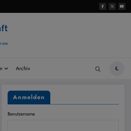
rn
Archiv
Anmelden
Benutzername