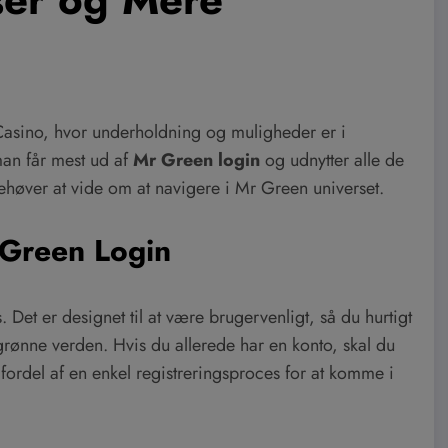
asino, hvor underholdning og muligheder er i
an får mest ud af
Mr Green login
og udnytter alle de
behøver at vide om at navigere i Mr Green universet.
Green Login
. Det er designet til at være brugervenligt, så du hurtigt
grønne verden. Hvis du allerede har en konto, skal du
fordel af en enkel registreringsproces for at komme i