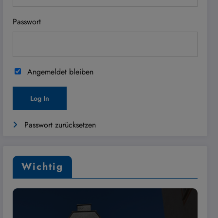
Passwort
Angemeldet bleiben
Passwort zurücksetzen
Wichtig