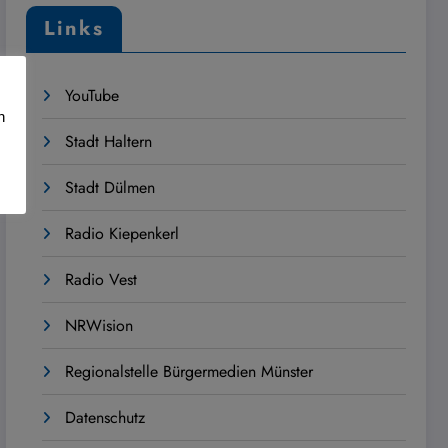
Links
YouTube
n
Stadt Haltern
Stadt Dülmen
Radio Kiepenkerl
Radio Vest
NRWision
Regionalstelle Bürgermedien Münster
Datenschutz