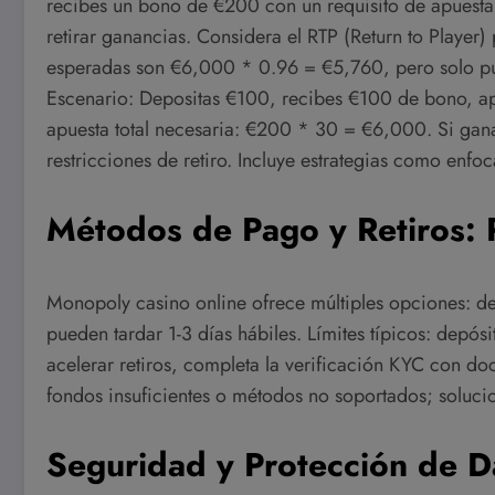
recibes un bono de €200 con un requisito de apuest
retirar ganancias. Considera el RTP (Return to Player
esperadas son €6,000 * 0.96 = €5,760, pero solo pued
Escenario: Depositas €100, recibes €100 de bono, a
apuesta total necesaria: €200 * 30 = €6,000. Si gana
restricciones de retiro. Incluye estrategias como enfo
Métodos de Pago y Retiros: 
Monopoly casino online ofrece múltiples opciones: dep
pueden tardar 1-3 días hábiles. Límites típicos: dep
acelerar retiros, completa la verificación KYC con d
fondos insuficientes o métodos no soportados; solucio
Seguridad y Protección de D