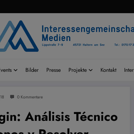
vents
Bilder
Presse
Projekte
Kontakt
Inte
018
0 Kommentare
in: Análisis Técnico
nos y Resolver