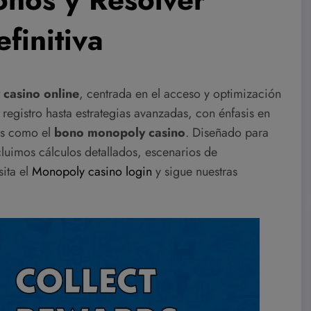
finitiva
casino online
, centrada en el acceso y optimización
registro hasta estrategias avanzadas, con énfasis en
os como el
bono monopoly casino
. Diseñado para
uimos cálculos detallados, escenarios de
sita el
Monopoly casino login
y sigue nuestras