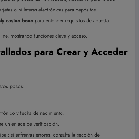
etas o billeteras electrónicas para depósitos.
ly casino bono
para entender requisitos de apuesta.
line, mostrando funciones clave y acceso.
tallados para Crear y Acceder
stos pasos:
rónico y fecha de nacimiento.
e un enlace de verificación.
ipal; si enfrentas errores, consulta la sección de