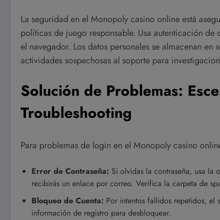
La seguridad en el Monopoly casino online está asegur
políticas de juego responsable. Usa autenticación de d
el navegador. Los datos personales se almacenan en
actividades sospechosas al soporte para investigacion
Solución de Problemas: Esc
Troubleshooting
Para problemas de login en el Monopoly casino online
Error de Contraseña:
Si olvidas la contraseña, usa la
recibirás un enlace por correo. Verifica la carpeta de sp
Bloqueo de Cuenta:
Por intentos fallidos repetidos, el
información de registro para desbloquear.