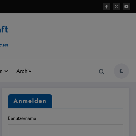
rn
Archiv
Anmelden
Benutzername