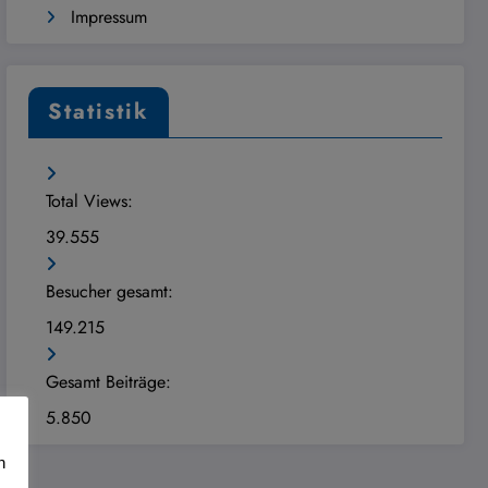
Impressum
Statistik
Total Views:
39.555
Besucher gesamt:
149.215
Gesamt Beiträge:
5.850
n