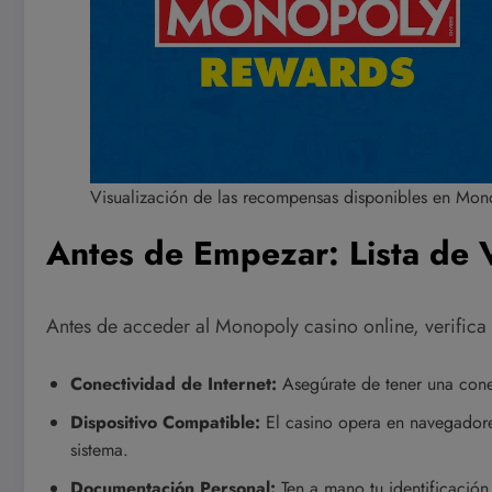
Visualización de las recompensas disponibles en Mon
Antes de Empezar: Lista de V
Antes de acceder al Monopoly casino online, verifica 
Conectividad de Internet:
Asegúrate de tener una conex
Dispositivo Compatible:
El casino opera en navegadore
sistema.
Documentación Personal:
Ten a mano tu identificación 